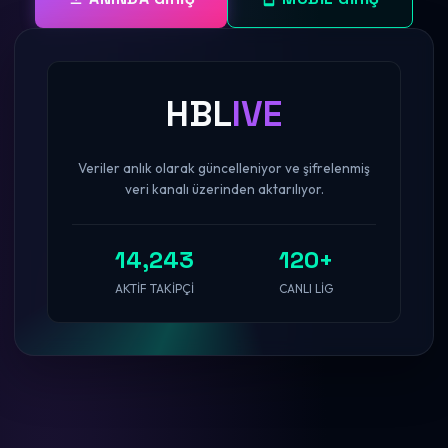
HBL
IVE
Veriler anlık olarak güncelleniyor ve şifrelenmiş
veri kanalı üzerinden aktarılıyor.
14,250
120+
AKTIF TAKIPÇI
CANLI LIG