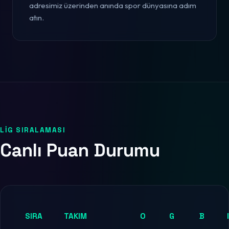
adresimiz üzerinden anında spor dünyasına adım
atın.
LIG SIRALAMASI
Canlı Puan Durumu
SIRA
TAKIM
O
G
B