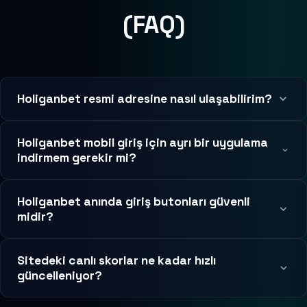
(FAQ)
Holiganbet resmi adresine nasıl ulaşabilirim?
Sitemiz üzerinden her zaman en güncel
Holiganbet
Holiganbet mobil giriş için ayrı bir uygulama
resmi adres
indirmem gerekir mi?
linklerine ulaşabilirsiniz. Bağlantılarımız
düzenli olarak kontrol edilmekte ve kesintisiz erişim
sağlamanız amacıyla güncellenmektedir.
Hayır, ek bir uygulama indirmenize gerek yoktur.
Holiganbet anında giriş butonları güvenli
Holiganbet mobil giriş
midir?
linkimiz tüm popüler mobil
tarayıcılar (Safari, Chrome, Opera vb.) ile %100 uyumlu
çalışacak şekilde optimize edilmiştir.
Evet, sitemizde yer alan
Holiganbet anında giriş
Sitedeki canlı skorlar ne kadar hızlı
bağlantıları SSL sertifikasıyla korunan güvenli sunucular
güncelleniyor?
üzerinden yönlendirilir. Kullanıcı güvenliği sitemiz için en