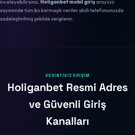
inceleyebilirsiniz.
Holiganbet mobil giriş
arayüzü
sayesinde tüm bu karmaşık veriler akıllı telefonunuzda
sadeleştirilmiş şekilde sergilenir.
KESINTISIZ ERIŞIM
Holiganbet Resmi Adres
ve Güvenli Giriş
Kanalları