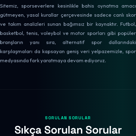
Sitemiz, sporseverlere kesinlikle bahis oynatma amacı
gütmeyen, yasal kurallar çerçevesinde sadece canlı skor
ve takım analizleri sunan bağımsız bir kaynaktır. Futbol,
basketbol, tenis, voleybol ve motor sporları gibi popüler
branşların yanı sıra, alternatif spor dallarındaki
karşılaşmaları da kapsayan geniş veri yelpazemizle, spor
medyasında fark yaratmaya devam ediyoruz.
SORULAN SORULAR
Sıkça Sorulan Sorular