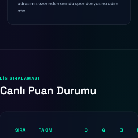
adresimiz üzerinden anında spor dünyasına adım
atın.
LIG SIRALAMASI
Canlı Puan Durumu
SIRA
TAKIM
O
G
B