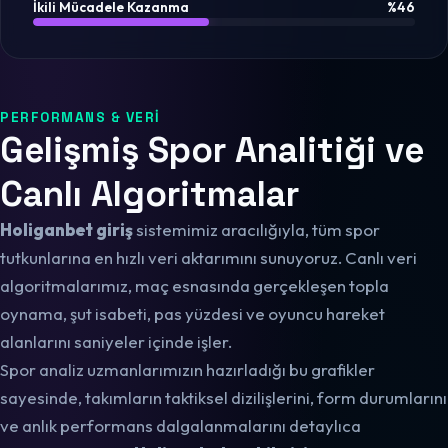
İkili Mücadele Kazanma
%46
PERFORMANS & VERI
Gelişmiş Spor Analitiği ve
Canlı Algoritmalar
Holiganbet giriş
sistemimiz aracılığıyla, tüm spor
tutkunlarına en hızlı veri aktarımını sunuyoruz. Canlı veri
algoritmalarımız, maç esnasında gerçekleşen topla
oynama, şut isabeti, pas yüzdesi ve oyuncu hareket
alanlarını saniyeler içinde işler.
Spor analiz uzmanlarımızın hazırladığı bu grafikler
sayesinde, takımların taktiksel dizilişlerini, form durumlarını
ve anlık performans dalgalanmalarını detaylıca