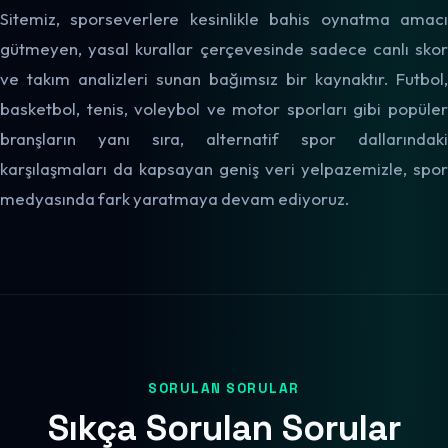
Sitemiz, sporseverlere kesinlikle bahis oynatma amacı
gütmeyen, yasal kurallar çerçevesinde sadece canlı skor
ve takım analizleri sunan bağımsız bir kaynaktır. Futbol,
basketbol, tenis, voleybol ve motor sporları gibi popüler
branşların yanı sıra, alternatif spor dallarındaki
karşılaşmaları da kapsayan geniş veri yelpazemizle, spor
medyasında fark yaratmaya devam ediyoruz.
SORULAN SORULAR
Sıkça Sorulan Sorular