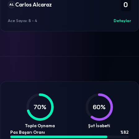
0
Carlos Alcaraz
AL
Ace Sayısı: 8 - 4
Detaylar
70%
60%
Topla Oynama
Şut İsabeti
Pas Başarı Oranı
%82