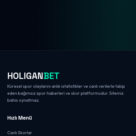
öncelikli konudur.
Sistemimiz global veri sağlayıcıları ile entegre
çalışmaktadır. Sahadaki gelişmeler (gol, kırmızı kart,
basket sayıları vb.) ortalama 1-2 saniye gecikmeyle anlık
olarak ekranınıza yansıtılır.
HOLIGAN
BET
Küresel spor olaylarını anlık istatistikler ve canlı verilerle takip
eden bağımsız spor haberleri ve skor platformudur. Sitemiz
bahis oynatmaz.
Hızlı Menü
Canlı Skorlar