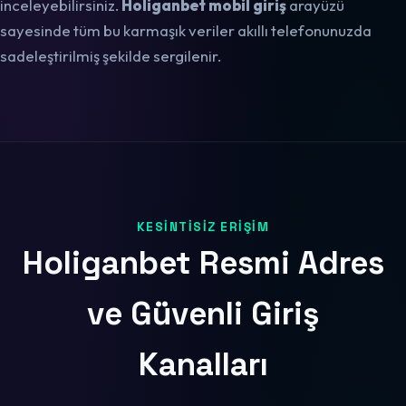
inceleyebilirsiniz.
Holiganbet mobil giriş
arayüzü
sayesinde tüm bu karmaşık veriler akıllı telefonunuzda
sadeleştirilmiş şekilde sergilenir.
KESINTISIZ ERIŞIM
Holiganbet Resmi Adres
ve Güvenli Giriş
Kanalları