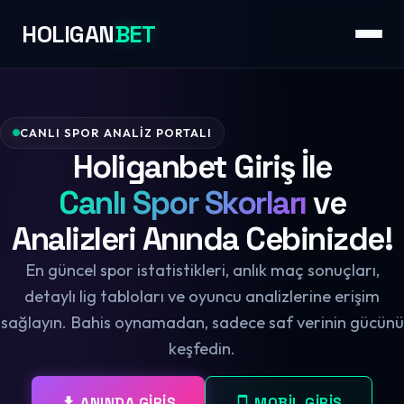
HOLIGAN
BET
CANLI SPOR ANALIZ PORTALI
Holiganbet Giriş İle
Canlı Spor Skorları
ve
Analizleri Anında Cebinizde!
En güncel spor istatistikleri, anlık maç sonuçları,
detaylı lig tabloları ve oyuncu analizlerine erişim
sağlayın. Bahis oynamadan, sadece saf verinin gücünü
keşfedin.
ANINDA GIRIŞ
MOBIL GIRIŞ