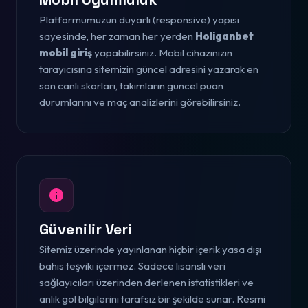
Platformumuzun duyarlı (responsive) yapısı
sayesinde, her zaman her yerden
Holiganbet
mobil giriş
yapabilirsiniz. Mobil cihazınızın
tarayıcısına sitemizin güncel adresini yazarak en
son canlı skorları, takımların güncel puan
durumlarını ve maç analizlerini görebilirsiniz.
Güvenilir Veri
Sitemiz üzerinde yayınlanan hiçbir içerik yasa dışı
bahis teşviki içermez. Sadece lisanslı veri
sağlayıcıları üzerinden derlenen istatistikleri ve
anlık gol bilgilerini tarafsız bir şekilde sunar. Resmi