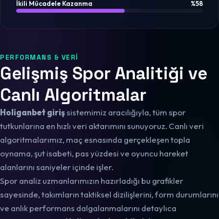
İkili Mücadele Kazanma
%58
PERFORMANS & VERI
Gelişmiş Spor Analitiği ve
Canlı Algoritmalar
Holiganbet giriş
sistemimiz aracılığıyla, tüm spor
tutkunlarına en hızlı veri aktarımını sunuyoruz. Canlı veri
algoritmalarımız, maç esnasında gerçekleşen topla
oynama, şut isabeti, pas yüzdesi ve oyuncu hareket
alanlarını saniyeler içinde işler.
Spor analiz uzmanlarımızın hazırladığı bu grafikler
sayesinde, takımların taktiksel dizilişlerini, form durumlarını
ve anlık performans dalgalanmalarını detaylıca