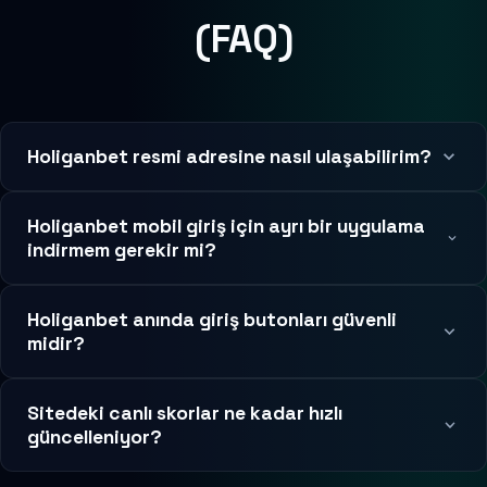
(FAQ)
Holiganbet resmi adresine nasıl ulaşabilirim?
Sitemiz üzerinden her zaman en güncel
Holiganbet
Holiganbet mobil giriş için ayrı bir uygulama
resmi adres
indirmem gerekir mi?
linklerine ulaşabilirsiniz. Bağlantılarımız
düzenli olarak kontrol edilmekte ve kesintisiz erişim
sağlamanız amacıyla güncellenmektedir.
Hayır, ek bir uygulama indirmenize gerek yoktur.
Holiganbet anında giriş butonları güvenli
Holiganbet mobil giriş
midir?
linkimiz tüm popüler mobil
tarayıcılar (Safari, Chrome, Opera vb.) ile %100 uyumlu
çalışacak şekilde optimize edilmiştir.
Evet, sitemizde yer alan
Holiganbet anında giriş
Sitedeki canlı skorlar ne kadar hızlı
bağlantıları SSL sertifikasıyla korunan güvenli sunucular
güncelleniyor?
üzerinden yönlendirilir. Kullanıcı güvenliği sitemiz için en