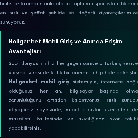
binlerce takımdan anlık olarak toplanan spor istatistiklerini
en hızlı ve şeffaf şekilde siz değerli ziyaretçilerimize
sunuyoruz.
Holiganbet Mobil Giriş ve Anında Erişim
Avantajları
Spor dünyasının hızı her geçen saniye artarken, veriye
ulaşma süresi de kritik bir öneme sahip hale gelmiştir.
Holiganbet mobil giriş
sistemiyle, internete bağl
olduğunuz her an, bilgisayar başında olma
zorunluluğunu ortadan kaldırıyoruz. Hızlı sunucu
altyapımız sayesinde, mobil cihazlar üzerinden de
masaüstü kalitesinde ve akıcılığında skor takibi
yapabilirsiniz.