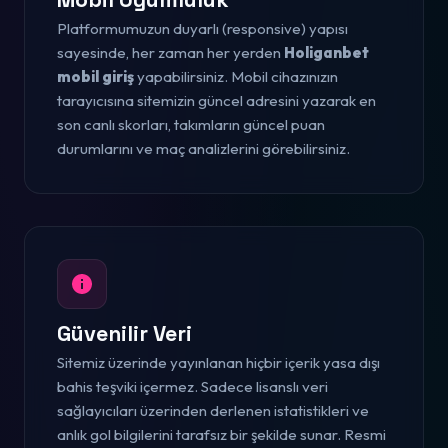
Platformumuzun duyarlı (responsive) yapısı
sayesinde, her zaman her yerden
Holiganbet
mobil giriş
yapabilirsiniz. Mobil cihazınızın
tarayıcısına sitemizin güncel adresini yazarak en
son canlı skorları, takımların güncel puan
durumlarını ve maç analizlerini görebilirsiniz.
Güvenilir Veri
Sitemiz üzerinde yayınlanan hiçbir içerik yasa dışı
bahis teşviki içermez. Sadece lisanslı veri
sağlayıcıları üzerinden derlenen istatistikleri ve
anlık gol bilgilerini tarafsız bir şekilde sunar. Resmi