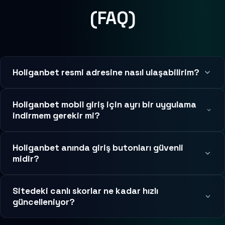
(FAQ)
Holiganbet resmi adresine nasıl ulaşabilirim?
Sitemiz üzerinden her zaman en güncel
Holiganbet
Holiganbet mobil giriş için ayrı bir uygulama
resmi adres
indirmem gerekir mi?
linklerine ulaşabilirsiniz. Bağlantılarımız
düzenli olarak kontrol edilmekte ve kesintisiz erişim
sağlamanız amacıyla güncellenmektedir.
Hayır, ek bir uygulama indirmenize gerek yoktur.
Holiganbet anında giriş butonları güvenli
Holiganbet mobil giriş
midir?
linkimiz tüm popüler mobil
tarayıcılar (Safari, Chrome, Opera vb.) ile %100 uyumlu
çalışacak şekilde optimize edilmiştir.
Evet, sitemizde yer alan
Holiganbet anında giriş
Sitedeki canlı skorlar ne kadar hızlı
bağlantıları SSL sertifikasıyla korunan güvenli sunucular
güncelleniyor?
üzerinden yönlendirilir. Kullanıcı güvenliği sitemiz için en