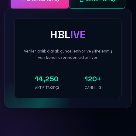
HBL
IVE
Veriler anlık olarak güncelleniyor ve şifrelenmiş
veri kanalı üzerinden aktarılıyor.
14,258
120+
AKTIF TAKIPÇI
CANLI LIG