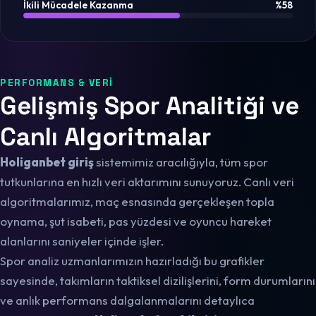
İkili Mücadele Kazanma
%58
PERFORMANS & VERI
Gelişmiş Spor Analitiği ve
Canlı Algoritmalar
Holiganbet giriş
sistemimiz aracılığıyla, tüm spor
tutkunlarına en hızlı veri aktarımını sunuyoruz. Canlı veri
algoritmalarımız, maç esnasında gerçekleşen topla
oynama, şut isabeti, pas yüzdesi ve oyuncu hareket
alanlarını saniyeler içinde işler.
Spor analiz uzmanlarımızın hazırladığı bu grafikler
sayesinde, takımların taktiksel dizilişlerini, form durumlarını
ve anlık performans dalgalanmalarını detaylıca