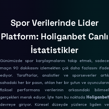
Spor Verilerinde Lider
Platform: Holiganbet Canlı
İstatistikler
Günümüzde spor karşılaşmalarını takip etmek, sadece
maçın 90 dakikasını izlemekten çok daha fazlasını ifade
ediyor. Taraftarlar, analistler ve sporseverler artık
sahadaki her bir pasın, atılan her bir şutun ve oyuncuların
fiziksel performans verilerinin arkasındaki bilimsel
gerçekleri merak ediyor. İşte tam bu noktada
Holiganbet
devreye giriyor. Küresel düzeyde yüzlerce ligden ve