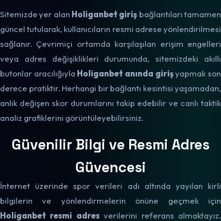
Sitemizde yer alan
Holiganbet giriş
bağlantıları tamame
güncel tutularak, kullanıcıların resmi adrese yönlendirilmesi
sağlanır. Çevrimiçi ortamda karşılaşılan erişim engelleri
veya adres değişiklikleri durumunda, sitemizdeki akıllı
butonlar aracılığıyla
Holiganbet anında giriş
yapmak so
derece pratiktir. Herhangi bir bağlantı kesintisi yaşamadan,
anlık değişen skor durumlarını takip edebilir ve canlı taktik
analiz grafiklerini görüntüleyebilirsiniz.
Güvenilir Bilgi ve Resmi Adres
Güvencesi
İnternet üzerinde spor verileri adı altında yayılan kirli
bilgilerin ve yönlendirmelerin önüne geçmek için
Holiganbet resmi adres
verilerini referans almaktayız