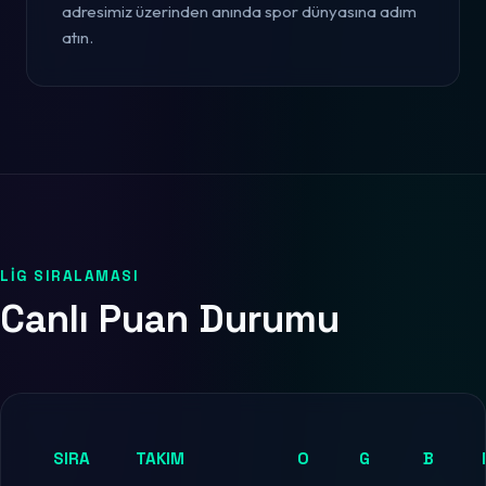
adresimiz üzerinden anında spor dünyasına adım
atın.
LIG SIRALAMASI
Canlı Puan Durumu
SIRA
TAKIM
O
G
B