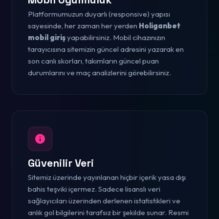
Platformumuzun duyarlı (responsive) yapısı
sayesinde, her zaman her yerden
Holiganbet
mobil giriş
yapabilirsiniz. Mobil cihazınızın
tarayıcısına sitemizin güncel adresini yazarak en
son canlı skorları, takımların güncel puan
durumlarını ve maç analizlerini görebilirsiniz.
Güvenilir Veri
Sitemiz üzerinde yayınlanan hiçbir içerik yasa dışı
bahis teşviki içermez. Sadece lisanslı veri
sağlayıcıları üzerinden derlenen istatistikleri ve
anlık gol bilgilerini tarafsız bir şekilde sunar. Resmi