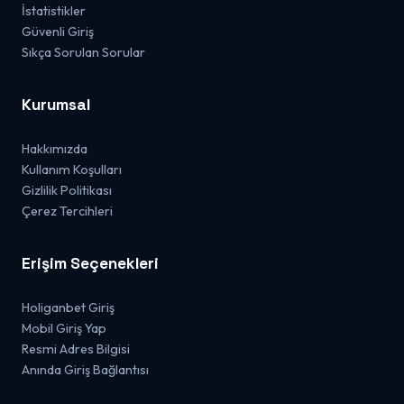
İstatistikler
Güvenli Giriş
Sıkça Sorulan Sorular
Kurumsal
Hakkımızda
Kullanım Koşulları
Gizlilik Politikası
Çerez Tercihleri
Erişim Seçenekleri
Holiganbet Giriş
Mobil Giriş Yap
Resmi Adres Bilgisi
Anında Giriş Bağlantısı