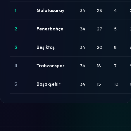
1
Galatasaray
34
28
4
2
Fenerbahçe
34
27
5
3
Beşiktaş
34
20
8
4
Trabzonspor
34
18
7
5
Başakşehir
34
15
10