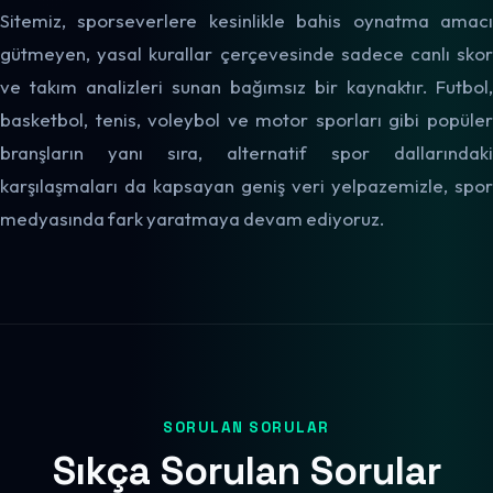
Sitemiz, sporseverlere kesinlikle bahis oynatma amacı
gütmeyen, yasal kurallar çerçevesinde sadece canlı skor
ve takım analizleri sunan bağımsız bir kaynaktır. Futbol,
basketbol, tenis, voleybol ve motor sporları gibi popüler
branşların yanı sıra, alternatif spor dallarındaki
karşılaşmaları da kapsayan geniş veri yelpazemizle, spor
medyasında fark yaratmaya devam ediyoruz.
SORULAN SORULAR
Sıkça Sorulan Sorular