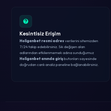
Kesintisiz Erişim
Holiganbet resmi adres
verilerini sitemizden
7/24 takip edebilirsiniz. Sık değişen alan
adlarından etkilenmemek adına sunduğumuz
Holiganbet anında giriş
butonları sayesinde
doğrudan canlı analiz paneline bağlanabilirsiniz.