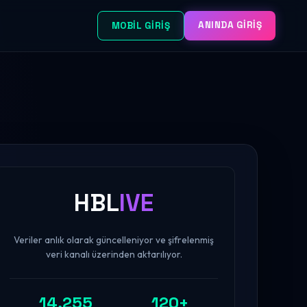
ANINDA GIRIŞ
MOBIL GIRIŞ
HBL
IVE
Veriler anlık olarak güncelleniyor ve şifrelenmiş
veri kanalı üzerinden aktarılıyor.
14,255
120+