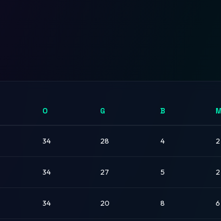
O
G
B
34
28
4
2
34
27
5
2
34
20
8
6