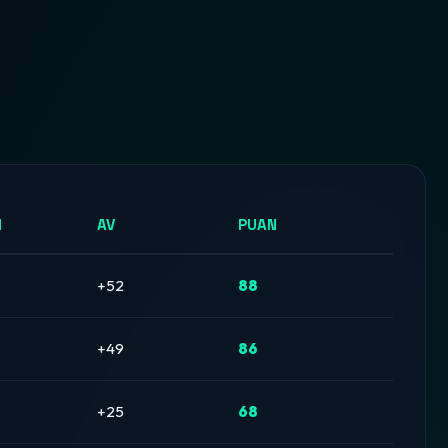
M
AV
PUAN
+52
88
+49
86
+25
68