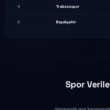
4
Trabzonspor
5
Başakşehir
Spor Veril
Günümüzde spor karşılaşmalar