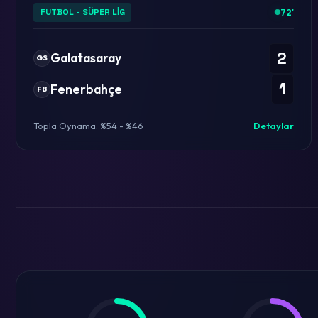
FUTBOL - SÜPER LIG
72'
2
Galatasaray
GS
1
Fenerbahçe
FB
Topla Oynama: %54 - %46
Detaylar