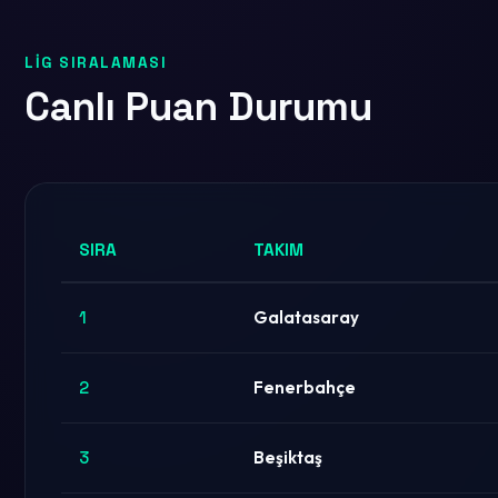
LIG SIRALAMASI
Canlı Puan Durumu
SIRA
TAKIM
1
Galatasaray
2
Fenerbahçe
3
Beşiktaş