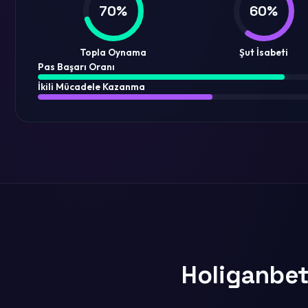
70%
60%
Topla Oynama
Şut İsabeti
Pas Başarı Oranı
İkili Mücadele Kazanma
Holiganbet 