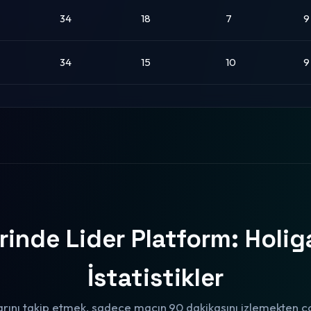
34
18
7
9
34
15
10
9
erinde Lider Platform: Holig
İstatistikler
ını takip etmek, sadece maçın 90 dakikasını izlemekten çok