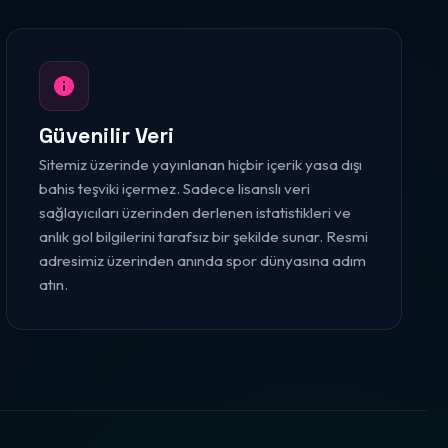
Güvenilir Veri
Sitemiz üzerinde yayınlanan hiçbir içerik yasa dışı
bahis teşviki içermez. Sadece lisanslı veri
sağlayıcıları üzerinden derlenen istatistikleri ve
anlık gol bilgilerini tarafsız bir şekilde sunar. Resmi
adresimiz üzerinden anında spor dünyasına adım
atın.