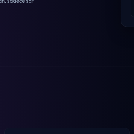
an, sadece saf