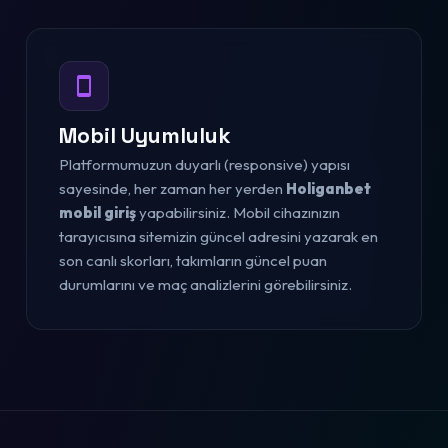
Mobil Uyumluluk
Platformumuzun duyarlı (responsive) yapısı
sayesinde, her zaman her yerden
Holiganbet
mobil giriş
yapabilirsiniz. Mobil cihazınızın
tarayıcısına sitemizin güncel adresini yazarak en
son canlı skorları, takımların güncel puan
durumlarını ve maç analizlerini görebilirsiniz.