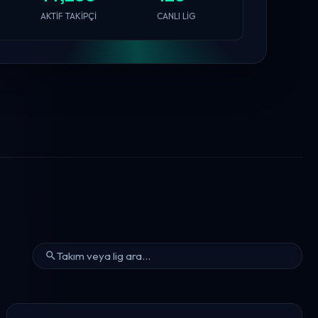
AKTIF TAKIPÇI
CANLI LIG