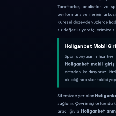
Taraftarlar, analistler ve s
performans verilerinin arkası
Küresel düzeyde yüzlerce ligde
siz değerli ziyaretçilerimize 
Holiganbet Mobil Giri
Spor dünyasının hızı her
Holiganbet mobil giriş
ortadan kaldırıyoruz. Hı
akıcılığında skor takibi yap
Sitemizde yer alan
Holiganbe
sağlanır. Çevrimiçi ortamda ka
aracılığıyla
Holiganbet anın