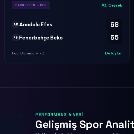
BASKETBOL - BSL
3. Çeyrek
68
Anadolu Efes
AE
65
Fenerbahçe Beko
FB
Faul Durumu: 4 - 3
Detaylar
PERFORMANS & VERI
Gelişmiş Spor Analit