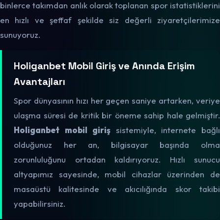
binlerce takımdan anlık olarak toplanan spor istatistiklerini
en hızlı ve şeffaf şekilde siz değerli ziyaretçilerimize
sunuyoruz.
Holiganbet Mobil Giriş ve Anında Erişim
Avantajları
Spor dünyasının hızı her geçen saniye artarken, veriye
ulaşma süresi de kritik bir öneme sahip hale gelmiştir.
Holiganbet mobil giriş
sistemiyle, internete bağl
olduğunuz her an, bilgisayar başında olma
zorunluluğunu ortadan kaldırıyoruz. Hızlı sunucu
altyapımız sayesinde, mobil cihazlar üzerinden de
masaüstü kalitesinde ve akıcılığında skor takibi
yapabilirsiniz.