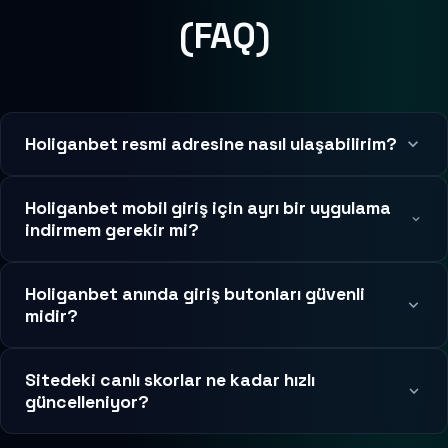
(FAQ)
Holiganbet resmi adresine nasıl ulaşabilirim?
Sitemiz üzerinden her zaman en güncel
Holiganbet
Holiganbet mobil giriş için ayrı bir uygulama
resmi adres
indirmem gerekir mi?
linklerine ulaşabilirsiniz. Bağlantılarımız
düzenli olarak kontrol edilmekte ve kesintisiz erişim
sağlamanız amacıyla güncellenmektedir.
Hayır, ek bir uygulama indirmenize gerek yoktur.
Holiganbet anında giriş butonları güvenli
Holiganbet mobil giriş
midir?
linkimiz tüm popüler mobil
tarayıcılar (Safari, Chrome, Opera vb.) ile %100 uyumlu
çalışacak şekilde optimize edilmiştir.
Evet, sitemizde yer alan
Holiganbet anında giriş
Sitedeki canlı skorlar ne kadar hızlı
bağlantıları SSL sertifikasıyla korunan güvenli sunucular
güncelleniyor?
üzerinden yönlendirilir. Kullanıcı güvenliği sitemiz için en