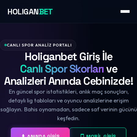
HOLIGAN
BET
CANLI SPOR ANALIZ PORTALI
Holiganbet Giriş İle
Canlı Spor Skorları
ve
Analizleri Anında Cebinizde!
En güncel spor istatistikleri, anlık maç sonuçları,
detaylı lig tabloları ve oyuncu analizlerine erişim
sağlayın. Bahis oynamadan, sadece saf verinin gücünü
keşfedin.
ANINDA GIRIŞ
MOBIL GIRIŞ