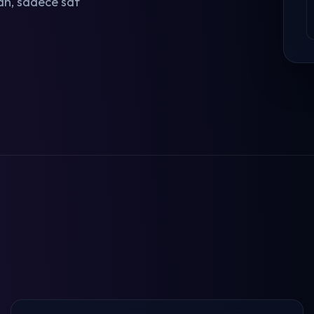
an, sadece saf