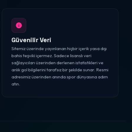
Güvenilir Veri
Sitemiz üzerinde yayınlanan hiçbir içerik yasa dışı
bahis teşviki içermez. Sadece lisanslı veri
sağlayıcıları üzerinden derlenen istatistikleri ve
anlık gol bilgilerini tarafsız bir şekilde sunar. Resmi
adresimiz üzerinden anında spor dünyasına adım
atın.