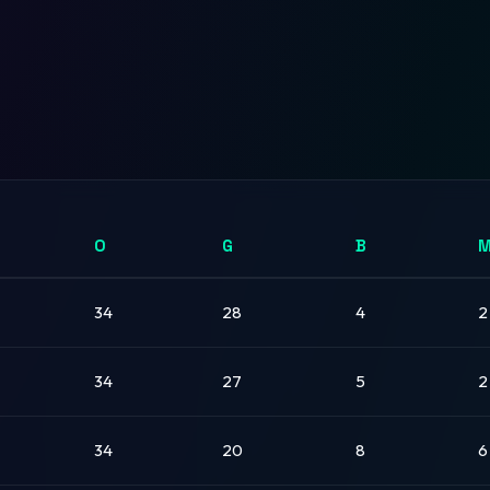
O
G
B
34
28
4
2
34
27
5
2
34
20
8
6