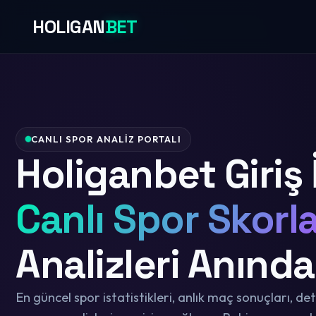
HOLIGAN
BET
CANLI SPOR ANALIZ PORTALI
Holiganbet Giriş 
Canlı Spor Skorla
Analizleri Anınd
En güncel spor istatistikleri, anlık maç sonuçları, deta