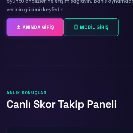
oyuncu analizlerine erişim sağlayın. Bahis oynamad
verinin gücünü keşfedin.
ANINDA GIRIŞ
MOBIL GIRIŞ
ANLIK SONUÇLAR
Canlı Skor Takip Paneli