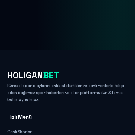
öncelikli konudur.
Sistemimiz global veri sağlayıcıları ile entegre
çalışmaktadır. Sahadaki gelişmeler (gol, kırmızı kart,
basket sayıları vb.) ortalama 1-2 saniye gecikmeyle anlık
olarak ekranınıza yansıtılır.
HOLIGAN
BET
Küresel spor olaylarını anlık istatistikler ve canlı verilerle takip
eden bağımsız spor haberleri ve skor platformudur. Sitemiz
bahis oynatmaz.
Hızlı Menü
Canlı Skorlar