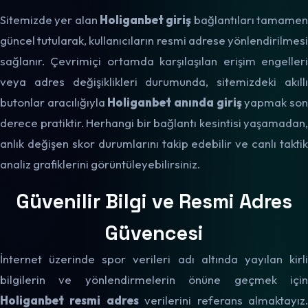
Sitemizde yer alan
Holiganbet giriş
bağlantıları tamame
güncel tutularak, kullanıcıların resmi adrese yönlendirilmesi
sağlanır. Çevrimiçi ortamda karşılaşılan erişim engelleri
veya adres değişiklikleri durumunda, sitemizdeki akıllı
butonlar aracılığıyla
Holiganbet anında giriş
yapmak so
derece pratiktir. Herhangi bir bağlantı kesintisi yaşamadan,
anlık değişen skor durumlarını takip edebilir ve canlı taktik
analiz grafiklerini görüntüleyebilirsiniz.
Güvenilir Bilgi ve Resmi Adres
Güvencesi
İnternet üzerinde spor verileri adı altında yayılan kirli
bilgilerin ve yönlendirmelerin önüne geçmek için
Holiganbet resmi adres
verilerini referans almaktayız