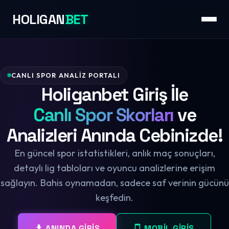
HOLIGAN
BET
CANLI SPOR ANALIZ PORTALI
Holiganbet Giriş İle
Canlı Spor Skorları
ve
Analizleri Anında Cebinizde!
En güncel spor istatistikleri, anlık maç sonuçları,
detaylı lig tabloları ve oyuncu analizlerine erişim
sağlayın. Bahis oynamadan, sadece saf verinin gücünü
keşfedin.
ANINDA GIRIŞ
MOBIL GIRIŞ