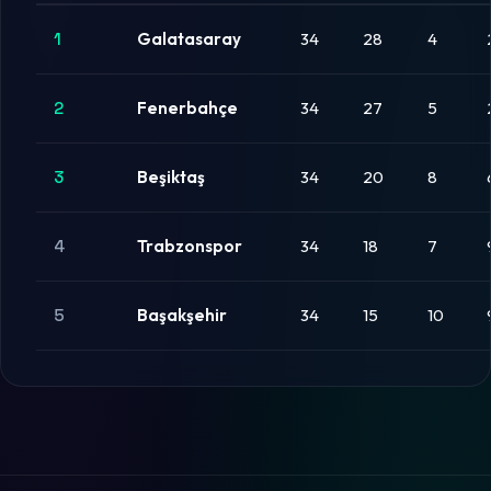
1
Galatasaray
34
28
4
2
Fenerbahçe
34
27
5
3
Beşiktaş
34
20
8
4
Trabzonspor
34
18
7
5
Başakşehir
34
15
10