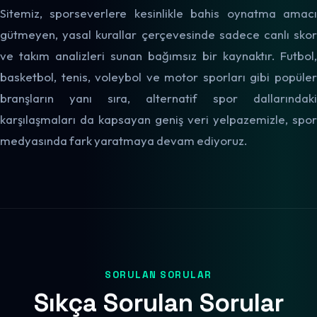
Sitemiz, sporseverlere kesinlikle bahis oynatma amacı
gütmeyen, yasal kurallar çerçevesinde sadece canlı skor
ve takım analizleri sunan bağımsız bir kaynaktır. Futbol,
basketbol, tenis, voleybol ve motor sporları gibi popüler
branşların yanı sıra, alternatif spor dallarındaki
karşılaşmaları da kapsayan geniş veri yelpazemizle, spor
medyasında fark yaratmaya devam ediyoruz.
SORULAN SORULAR
Sıkça Sorulan Sorular