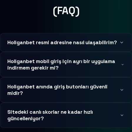
(FAQ)
Holiganbet resmi adresine nasıl ulaşabilirim?
Sitemiz üzerinden her zaman en güncel
Holiganbet
Holiganbet mobil giriş için ayrı bir uygulama
resmi adres
indirmem gerekir mi?
linklerine ulaşabilirsiniz. Bağlantılarımız
düzenli olarak kontrol edilmekte ve kesintisiz erişim
sağlamanız amacıyla güncellenmektedir.
Hayır, ek bir uygulama indirmenize gerek yoktur.
Holiganbet anında giriş butonları güvenli
Holiganbet mobil giriş
midir?
linkimiz tüm popüler mobil
tarayıcılar (Safari, Chrome, Opera vb.) ile %100 uyumlu
çalışacak şekilde optimize edilmiştir.
Evet, sitemizde yer alan
Holiganbet anında giriş
Sitedeki canlı skorlar ne kadar hızlı
bağlantıları SSL sertifikasıyla korunan güvenli sunucular
güncelleniyor?
üzerinden yönlendirilir. Kullanıcı güvenliği sitemiz için en