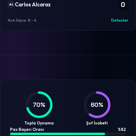
0
Carlos Alcaraz
AL
Ace Sayısı: 8 - 4
Detaylar
56%
73%
Topla Oynama
Şut İsabeti
Pas Başarı Oranı
%81