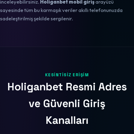
inceleyebilirsiniz.
Holiganbet mobil giriş
arayüzü
sayesinde tüm bu karmaşık veriler akıllı telefonunuzda
sadeleştirilmiş şekilde sergilenir.
KESINTISIZ ERIŞIM
Holiganbet Resmi Adres
ve Güvenli Giriş
Kanalları