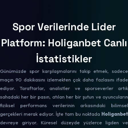
Spor Verilerinde Lider
Platform: Holiganbet Canlı
İstatistikler
Günümüzde spor karşılaşmalarını takip etmek, sadece
maçın 90 dakikasını izlemekten çok daha fazlasını ifade
ediyor. Taraftarlar, analistler ve sporseverler artık
sahadaki her bir pasın, atılan her bir şutun ve oyuncuların
fiziksel performans verilerinin arkasındaki bilimsel
gerçekleri merak ediyor. İşte tam bu noktada
Holiganbet
devreye giriyor. Küresel düzeyde yüzlerce ligden ve