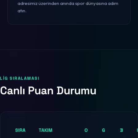
adresimiz üzerinden anında spor dünyasına adım
atın.
LIG SIRALAMASI
Canlı Puan Durumu
SIRA
TAKIM
O
G
B