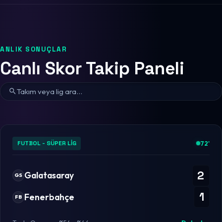
ANLIK SONUÇLAR
Canlı Skor Takip Paneli
FUTBOL - SÜPER LIG
72'
2
Galatasaray
GS
1
Fenerbahçe
FB