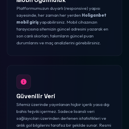
Platformumuzun duyarlı (responsive) yapısı
sayesinde, her zaman her yerden
Holiganbet
mobil giriş
yapabilirsiniz. Mobil cihazınızın
tarayıcısına sitemizin güncel adresini yazarak en
son canlı skorları, takımların güncel puan
durumlarını ve maç analizlerini görebilirsiniz.
Güvenilir Veri
Sitemiz üzerinde yayınlanan hiçbir içerik yasa dışı
bahis teşviki içermez. Sadece lisanslı veri
sağlayıcıları üzerinden derlenen istatistikleri ve
anlık gol bilgilerini tarafsız bir şekilde sunar. Resmi