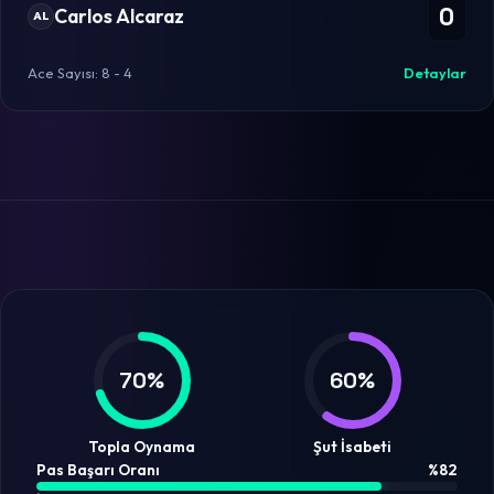
0
Carlos Alcaraz
AL
Ace Sayısı: 8 - 4
Detaylar
44%
68%
Topla Oynama
Şut İsabeti
Pas Başarı Oranı
%87