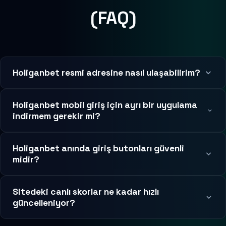
(FAQ)
Holiganbet resmi adresine nasıl ulaşabilirim?
Sitemiz üzerinden her zaman en güncel
Holiganbet
Holiganbet mobil giriş için ayrı bir uygulama
resmi adres
indirmem gerekir mi?
linklerine ulaşabilirsiniz. Bağlantılarımız
düzenli olarak kontrol edilmekte ve kesintisiz erişim
sağlamanız amacıyla güncellenmektedir.
Hayır, ek bir uygulama indirmenize gerek yoktur.
Holiganbet anında giriş butonları güvenli
Holiganbet mobil giriş
midir?
linkimiz tüm popüler mobil
tarayıcılar (Safari, Chrome, Opera vb.) ile %100 uyumlu
çalışacak şekilde optimize edilmiştir.
Evet, sitemizde yer alan
Holiganbet anında giriş
Sitedeki canlı skorlar ne kadar hızlı
bağlantıları SSL sertifikasıyla korunan güvenli sunucular
güncelleniyor?
üzerinden yönlendirilir. Kullanıcı güvenliği sitemiz için en