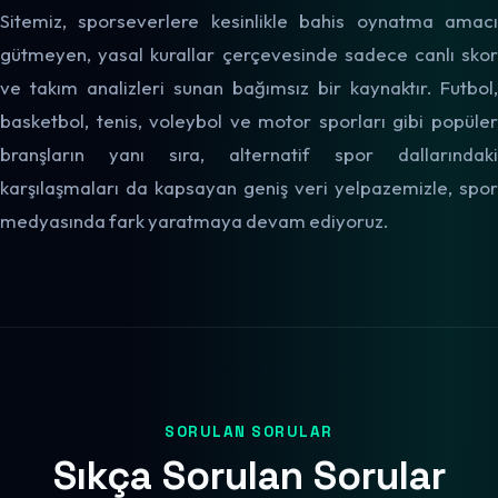
Sitemiz, sporseverlere kesinlikle bahis oynatma amacı
gütmeyen, yasal kurallar çerçevesinde sadece canlı skor
ve takım analizleri sunan bağımsız bir kaynaktır. Futbol,
basketbol, tenis, voleybol ve motor sporları gibi popüler
branşların yanı sıra, alternatif spor dallarındaki
karşılaşmaları da kapsayan geniş veri yelpazemizle, spor
medyasında fark yaratmaya devam ediyoruz.
SORULAN SORULAR
Sıkça Sorulan Sorular