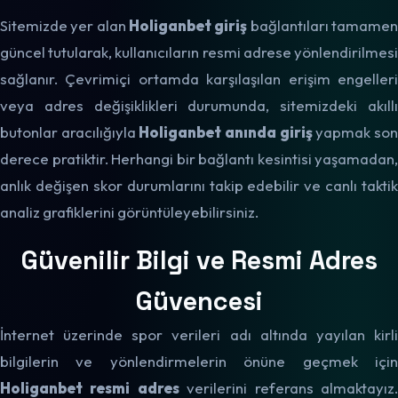
Sitemizde yer alan
Holiganbet giriş
bağlantıları tamame
güncel tutularak, kullanıcıların resmi adrese yönlendirilmesi
sağlanır. Çevrimiçi ortamda karşılaşılan erişim engelleri
veya adres değişiklikleri durumunda, sitemizdeki akıllı
butonlar aracılığıyla
Holiganbet anında giriş
yapmak so
derece pratiktir. Herhangi bir bağlantı kesintisi yaşamadan,
anlık değişen skor durumlarını takip edebilir ve canlı taktik
analiz grafiklerini görüntüleyebilirsiniz.
Güvenilir Bilgi ve Resmi Adres
Güvencesi
İnternet üzerinde spor verileri adı altında yayılan kirli
bilgilerin ve yönlendirmelerin önüne geçmek için
Holiganbet resmi adres
verilerini referans almaktayız