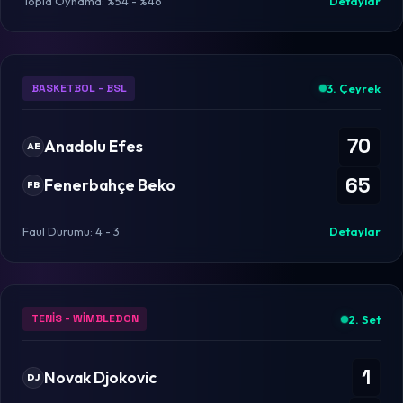
Topla Oynama: %54 - %46
Detaylar
BASKETBOL - BSL
3. Çeyrek
70
Anadolu Efes
AE
65
Fenerbahçe Beko
FB
Faul Durumu: 4 - 3
Detaylar
TENIS - WIMBLEDON
2. Set
1
Novak Djokovic
DJ