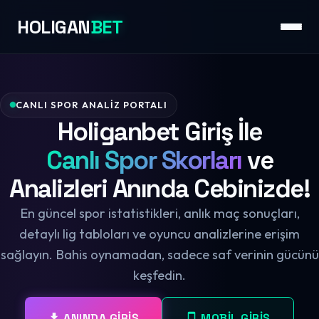
HOLIGAN
BET
CANLI SPOR ANALIZ PORTALI
Holiganbet Giriş İle
Canlı Spor Skorları
ve
Analizleri Anında Cebinizde!
En güncel spor istatistikleri, anlık maç sonuçları,
detaylı lig tabloları ve oyuncu analizlerine erişim
sağlayın. Bahis oynamadan, sadece saf verinin gücünü
keşfedin.
ANINDA GIRIŞ
MOBIL GIRIŞ