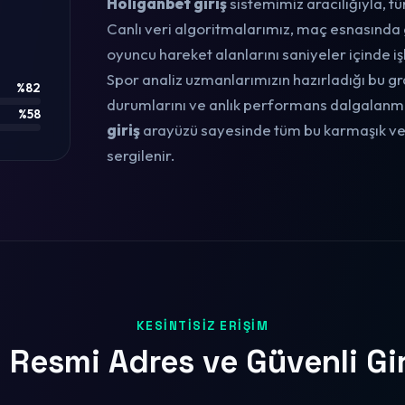
Holiganbet giriş
sistemimiz aracılığıyla, tü
Canlı veri algoritmalarımız, maç esnasında 
oyuncu hareket alanlarını saniyeler içinde iş
Spor analiz uzmanlarımızın hazırladığı bu graf
%86
durumlarını ve anlık performans dalgalanmal
%54
giriş
arayüzü sayesinde tüm bu karmaşık veril
sergilenir.
KESINTISIZ ERIŞIM
Resmi Adres ve Güvenli Gir