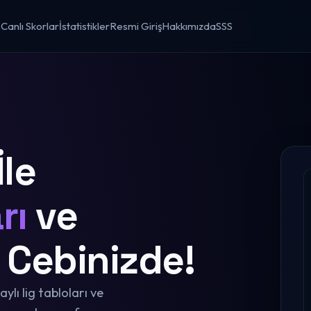
Canlı Skorlar
İstatistikler
Resmi Giriş
Hakkımızda
SSS
İle
rı
ve
a Cebinizde!
ylı lig tabloları ve