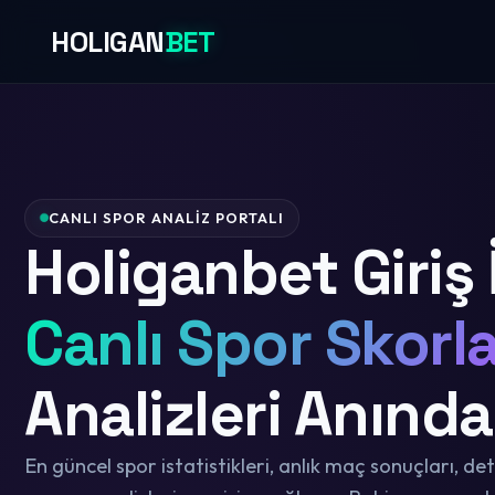
HOLIGAN
BET
CANLI SPOR ANALIZ PORTALI
Holiganbet Giriş 
Canlı Spor Skorla
Analizleri Anınd
En güncel spor istatistikleri, anlık maç sonuçları, deta