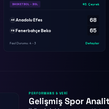
BASKETBOL - BSL
3. Çeyrek
68
Anadolu Efes
AE
65
Fenerbahçe Beko
FB
Faul Durumu: 4 - 3
Detaylar
PERFORMANS & VERI
Gelişmiş Spor Analit