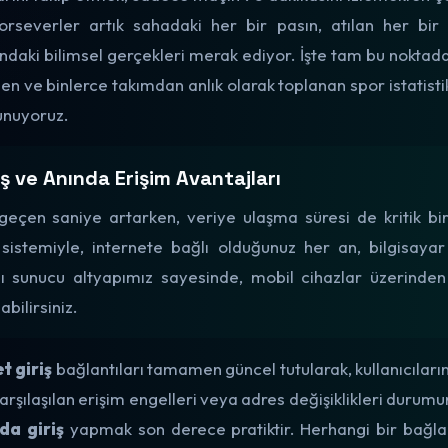
porseverler artık sahadaki her bir pasın, atılan her bir 
ndaki bilimsel gerçekleri merak ediyor. İşte tam bu noktad
n ve binlerce takımdan anlık olarak toplanan spor istatistikle
sunuyoruz.
ş ve Anında Erişim Avantajları
 geçen saniye artarken, veriye ulaşma süresi de kritik bi
sistemiyle, internete bağlı olduğunuz her an, bilgisaya
zlı sunucu altyapımız sayesinde, mobil cihazlar üzerinde
abilirsiniz.
t giriş
bağlantıları tamamen güncel tutularak, kullanıcıları
rşılaşılan erişim engelleri veya adres değişiklikleri durumun
da giriş
yapmak son derece pratiktir. Herhangi bir bağlan