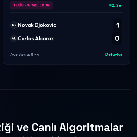
TENIS - WIMBLEDON
2. Set
2
Novak Djokovic
DJ
0
Carlos Alcaraz
AL
Ace Sayısı: 8 - 4
Detaylar
iği ve Canlı Algoritmalar