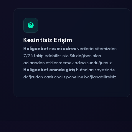
Kesintisiz Erişim
Holiganbet resmi adres
verilerini sitemizden
7/24 takip edebilirsiniz. Sık değişen alan
adlarından etkilenmemek adına sunduğumuz
Holiganbet anında giriş
butonları sayesinde
doğrudan canlı analiz paneline bağlanabilirsiniz.