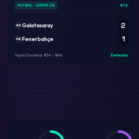
FUTBOL - SÜPER LIG
72'
2
Galatasaray
GS
1
Fenerbahçe
FB
Topla Oynama: %54 - %46
Detaylar