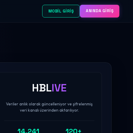
ANINDA GIRIŞ
MOBIL GIRIŞ
HBL
IVE
Veriler anlık olarak güncelleniyor ve şifrelenmiş
veri kanalı üzerinden aktarılıyor.
14,240
120+