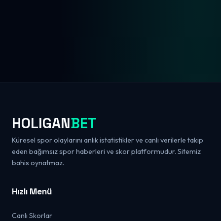
öncelikli konudur.
Sistemimiz global veri sağlayıcıları ile entegre
çalışmaktadır. Sahadaki gelişmeler (gol, kırmızı kart,
basket sayıları vb.) ortalama 1-2 saniye gecikmeyle anlık
olarak ekranınıza yansıtılır.
HOLIGAN
BET
Küresel spor olaylarını anlık istatistikler ve canlı verilerle takip
eden bağımsız spor haberleri ve skor platformudur. Sitemiz
bahis oynatmaz.
Hızlı Menü
Canlı Skorlar