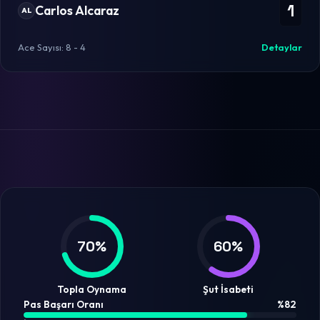
1
Carlos Alcaraz
AL
Ace Sayısı: 8 - 4
Detaylar
70%
60%
Topla Oynama
Şut İsabeti
Pas Başarı Oranı
%82