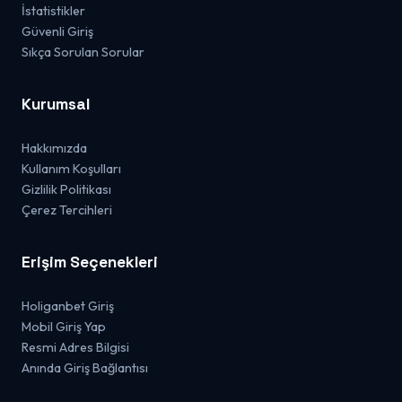
İstatistikler
Güvenli Giriş
Sıkça Sorulan Sorular
Kurumsal
Hakkımızda
Kullanım Koşulları
Gizlilik Politikası
Çerez Tercihleri
Erişim Seçenekleri
Holiganbet Giriş
Mobil Giriş Yap
Resmi Adres Bilgisi
Anında Giriş Bağlantısı