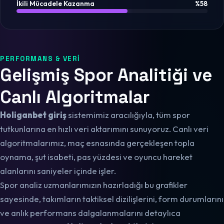
İkili Mücadele Kazanma
%58
PERFORMANS & VERI
Gelişmiş Spor Analitiği ve
Canlı Algoritmalar
Holiganbet giriş
sistemimiz aracılığıyla, tüm spor
tutkunlarına en hızlı veri aktarımını sunuyoruz. Canlı veri
algoritmalarımız, maç esnasında gerçekleşen topla
oynama, şut isabeti, pas yüzdesi ve oyuncu hareket
alanlarını saniyeler içinde işler.
Spor analiz uzmanlarımızın hazırladığı bu grafikler
sayesinde, takımların taktiksel dizilişlerini, form durumlarını
ve anlık performans dalgalanmalarını detaylıca