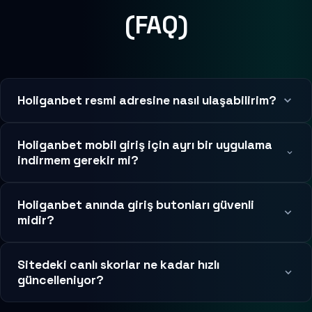
(FAQ)
Holiganbet resmi adresine nasıl ulaşabilirim?
Sitemiz üzerinden her zaman en güncel
Holiganbet
Holiganbet mobil giriş için ayrı bir uygulama
resmi adres
indirmem gerekir mi?
linklerine ulaşabilirsiniz. Bağlantılarımız
düzenli olarak kontrol edilmekte ve kesintisiz erişim
sağlamanız amacıyla güncellenmektedir.
Hayır, ek bir uygulama indirmenize gerek yoktur.
Holiganbet anında giriş butonları güvenli
Holiganbet mobil giriş
midir?
linkimiz tüm popüler mobil
tarayıcılar (Safari, Chrome, Opera vb.) ile %100 uyumlu
çalışacak şekilde optimize edilmiştir.
Evet, sitemizde yer alan
Holiganbet anında giriş
Sitedeki canlı skorlar ne kadar hızlı
bağlantıları SSL sertifikasıyla korunan güvenli sunucular
güncelleniyor?
üzerinden yönlendirilir. Kullanıcı güvenliği sitemiz için en