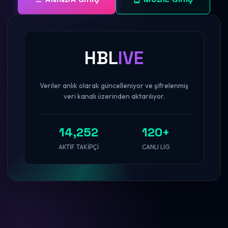
HBL
IVE
Veriler anlık olarak güncelleniyor ve şifrelenmiş
veri kanalı üzerinden aktarılıyor.
14,243
120+
AKTIF TAKIPÇI
CANLI LIG