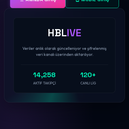
HBL
IVE
Veriler anlık olarak güncelleniyor ve şifrelenmiş
veri kanalı üzerinden aktarılıyor.
14,264
120+
AKTIF TAKIPÇI
CANLI LIG