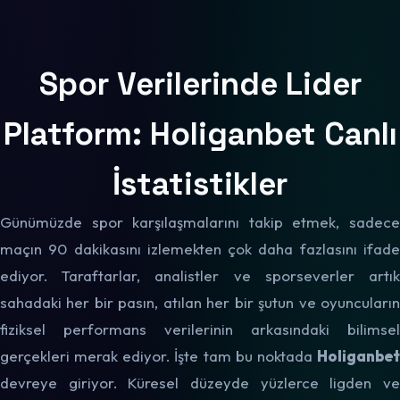
Spor Verilerinde Lider
Platform: Holiganbet Canlı
İstatistikler
Günümüzde spor karşılaşmalarını takip etmek, sadece
maçın 90 dakikasını izlemekten çok daha fazlasını ifade
ediyor. Taraftarlar, analistler ve sporseverler artık
sahadaki her bir pasın, atılan her bir şutun ve oyuncuların
fiziksel performans verilerinin arkasındaki bilimsel
gerçekleri merak ediyor. İşte tam bu noktada
Holiganbet
devreye giriyor. Küresel düzeyde yüzlerce ligden ve