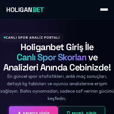
HOLIGAN
BET
CANLI SPOR ANALIZ PORTALI
Holiganbet Giriş İle
Canlı Spor Skorları
ve
Analizleri Anında Cebinizde!
En güncel spor istatistikleri, anlık maç sonuçları,
detaylı lig tabloları ve oyuncu analizlerine erişim
sağlayın. Bahis oynamadan, sadece saf verinin gücünü
keşfedin.
ANINDA GIRIŞ
MOBIL GIRIŞ