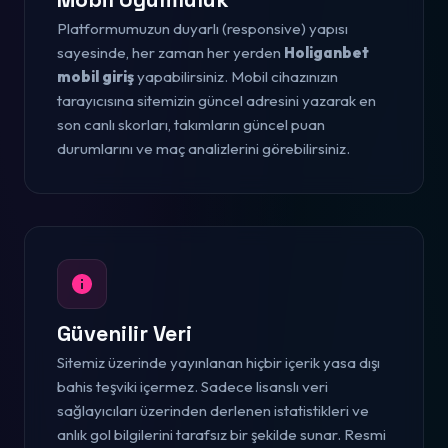
Platformumuzun duyarlı (responsive) yapısı
sayesinde, her zaman her yerden
Holiganbet
mobil giriş
yapabilirsiniz. Mobil cihazınızın
tarayıcısına sitemizin güncel adresini yazarak en
son canlı skorları, takımların güncel puan
durumlarını ve maç analizlerini görebilirsiniz.
Güvenilir Veri
Sitemiz üzerinde yayınlanan hiçbir içerik yasa dışı
bahis teşviki içermez. Sadece lisanslı veri
sağlayıcıları üzerinden derlenen istatistikleri ve
anlık gol bilgilerini tarafsız bir şekilde sunar. Resmi