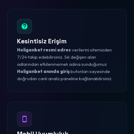
Kesintisiz Erişim
Holiganbet resmi adres
verilerini sitemizden
7/24 takip edebilirsiniz. Sık değişen alan
adlarından etkilenmemek adına sunduğumuz
Holiganbet anında giriş
butonları sayesinde
doğrudan canlı analiz paneline bağlanabilirsiniz.
Mobil Uyumluluk