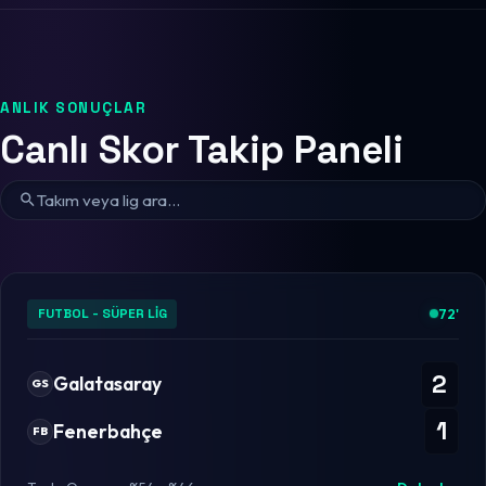
ANLIK SONUÇLAR
Canlı Skor Takip Paneli
FUTBOL - SÜPER LIG
72'
2
Galatasaray
GS
1
Fenerbahçe
FB