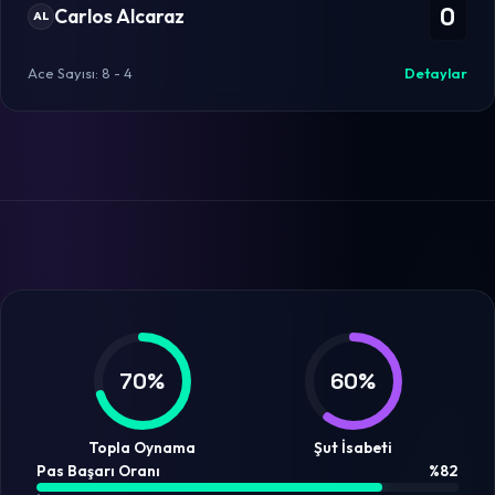
1
Carlos Alcaraz
AL
Ace Sayısı: 8 - 4
Detaylar
54%
68%
Topla Oynama
Şut İsabeti
Pas Başarı Oranı
%90