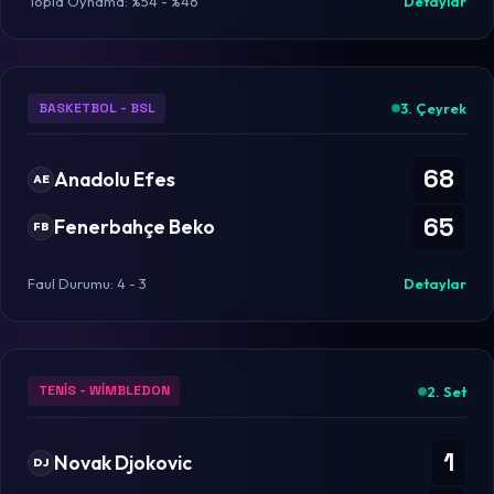
Topla Oynama: %54 - %46
Detaylar
BASKETBOL - BSL
3. Çeyrek
68
Anadolu Efes
AE
65
Fenerbahçe Beko
FB
Faul Durumu: 4 - 3
Detaylar
TENIS - WIMBLEDON
2. Set
1
Novak Djokovic
DJ