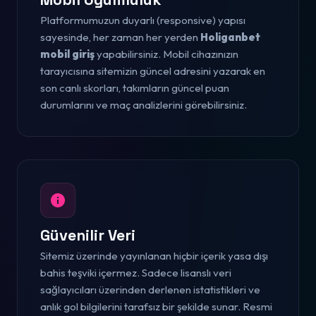
Platformumuzun duyarlı (responsive) yapısı
sayesinde, her zaman her yerden
Holiganbet
mobil giriş
yapabilirsiniz. Mobil cihazınızın
tarayıcısına sitemizin güncel adresini yazarak en
son canlı skorları, takımların güncel puan
durumlarını ve maç analizlerini görebilirsiniz.
Güvenilir Veri
Sitemiz üzerinde yayınlanan hiçbir içerik yasa dışı
bahis teşviki içermez. Sadece lisanslı veri
sağlayıcıları üzerinden derlenen istatistikleri ve
anlık gol bilgilerini tarafsız bir şekilde sunar. Resmi