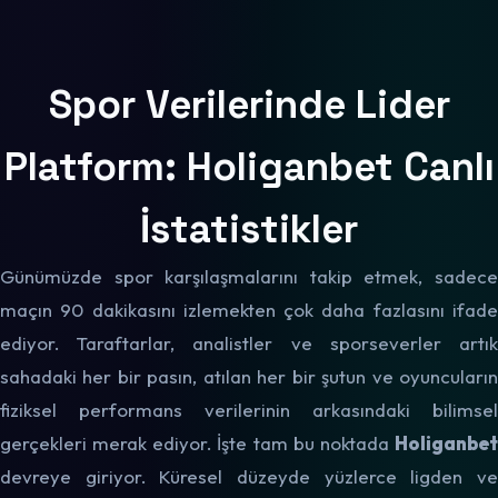
Spor Verilerinde Lider
Platform: Holiganbet Canlı
İstatistikler
Günümüzde spor karşılaşmalarını takip etmek, sadece
maçın 90 dakikasını izlemekten çok daha fazlasını ifade
ediyor. Taraftarlar, analistler ve sporseverler artık
sahadaki her bir pasın, atılan her bir şutun ve oyuncuların
fiziksel performans verilerinin arkasındaki bilimsel
gerçekleri merak ediyor. İşte tam bu noktada
Holiganbet
devreye giriyor. Küresel düzeyde yüzlerce ligden ve