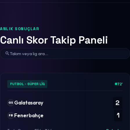
ANLIK SONUÇLAR
Canlı Skor Takip Paneli
FUTBOL - SÜPER LIG
72'
2
Galatasaray
GS
1
Fenerbahçe
FB