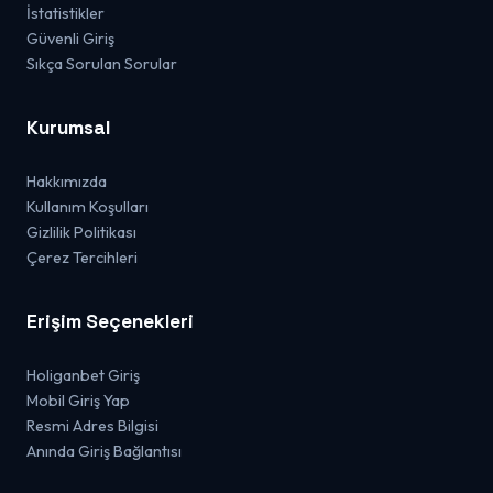
İstatistikler
Güvenli Giriş
Sıkça Sorulan Sorular
Kurumsal
Hakkımızda
Kullanım Koşulları
Gizlilik Politikası
Çerez Tercihleri
Erişim Seçenekleri
Holiganbet Giriş
Mobil Giriş Yap
Resmi Adres Bilgisi
Anında Giriş Bağlantısı