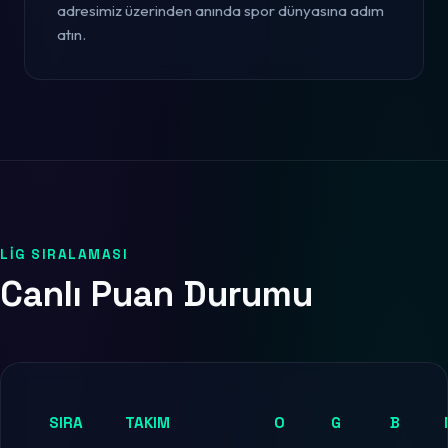
adresimiz üzerinden anında spor dünyasına adım
atın.
LIG SIRALAMASI
Canlı Puan Durumu
SIRA
TAKIM
O
G
B