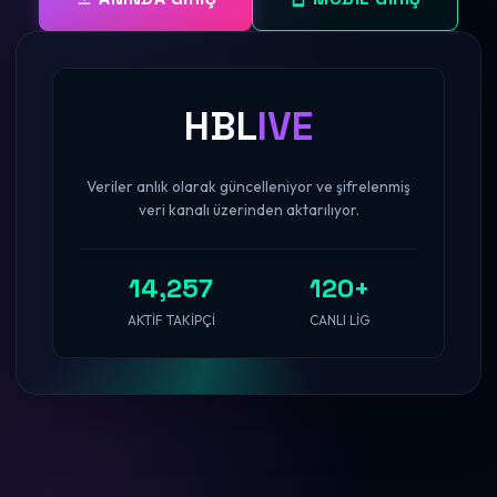
HBL
IVE
Veriler anlık olarak güncelleniyor ve şifrelenmiş
veri kanalı üzerinden aktarılıyor.
14,256
120+
AKTIF TAKIPÇI
CANLI LIG