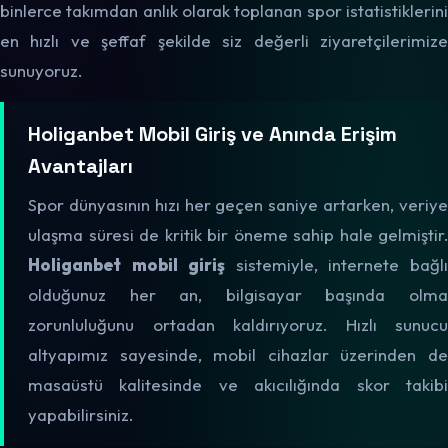
binlerce takımdan anlık olarak toplanan spor istatistiklerini
en hızlı ve şeffaf şekilde siz değerli ziyaretçilerimize
sunuyoruz.
Holiganbet Mobil Giriş ve Anında Erişim
Avantajları
Spor dünyasının hızı her geçen saniye artarken, veriye
ulaşma süresi de kritik bir öneme sahip hale gelmiştir.
Holiganbet mobil giriş
sistemiyle, internete bağl
olduğunuz her an, bilgisayar başında olma
zorunluluğunu ortadan kaldırıyoruz. Hızlı sunucu
altyapımız sayesinde, mobil cihazlar üzerinden de
masaüstü kalitesinde ve akıcılığında skor takibi
yapabilirsiniz.