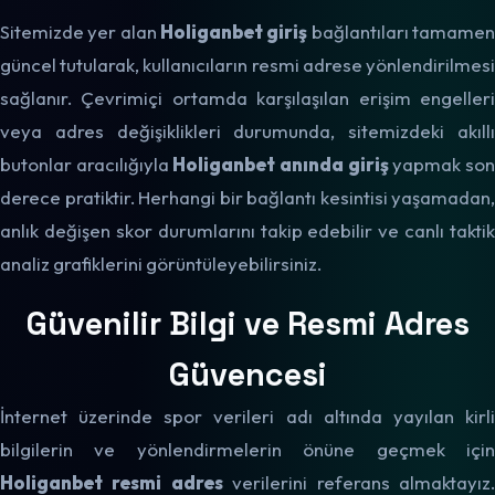
Sitemizde yer alan
Holiganbet giriş
bağlantıları tamame
güncel tutularak, kullanıcıların resmi adrese yönlendirilmesi
sağlanır. Çevrimiçi ortamda karşılaşılan erişim engelleri
veya adres değişiklikleri durumunda, sitemizdeki akıllı
butonlar aracılığıyla
Holiganbet anında giriş
yapmak so
derece pratiktir. Herhangi bir bağlantı kesintisi yaşamadan,
anlık değişen skor durumlarını takip edebilir ve canlı taktik
analiz grafiklerini görüntüleyebilirsiniz.
Güvenilir Bilgi ve Resmi Adres
Güvencesi
İnternet üzerinde spor verileri adı altında yayılan kirli
bilgilerin ve yönlendirmelerin önüne geçmek için
Holiganbet resmi adres
verilerini referans almaktayız