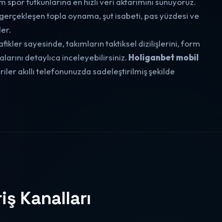
m spor tutkunlarına en hızlı veri aktarımını sunuyoruz.
gerçekleşen topla oynama, şut isabeti, pas yüzdesi ve
ler.
ikler sayesinde, takımların taktiksel dizilişlerini, form
arını detaylıca inceleyebilirsiniz.
Holiganbet mobil
er akıllı telefonunuzda sadeleştirilmiş şekilde
iş Kanalları