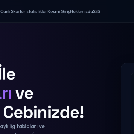
Canlı Skorlar
İstatistikler
Resmi Giriş
Hakkımızda
SSS
İle
rı
ve
a Cebinizde!
ylı lig tabloları ve