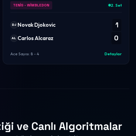
TENIS - WIMBLEDON
2. Set
1
Novak Djokovic
DJ
0
Carlos Alcaraz
AL
Ace Sayısı: 8 - 4
Detaylar
iği ve Canlı Algoritmalar