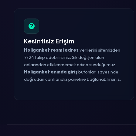
Kesintisiz Erişim
Holiganbet resmi adres
verilerini sitemizden
7/24 takip edebilirsiniz. Sık değişen alan
adlarından etkilenmemek adına sunduğumuz
Holiganbet anında giriş
butonları sayesinde
doğrudan canlı analiz paneline bağlanabilirsiniz.