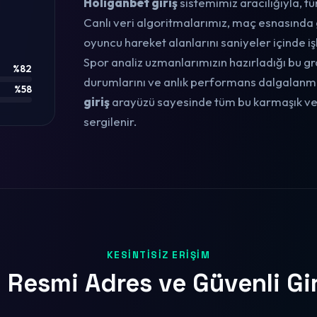
Holiganbet giriş
sistemimiz aracılığıyla, tü
Canlı veri algoritmalarımız, maç esnasında 
oyuncu hareket alanlarını saniyeler içinde iş
Spor analiz uzmanlarımızın hazırladığı bu graf
%82
durumlarını ve anlık performans dalgalanmal
%58
giriş
arayüzü sayesinde tüm bu karmaşık veril
sergilenir.
KESINTISIZ ERIŞIM
Resmi Adres ve Güvenli Gir