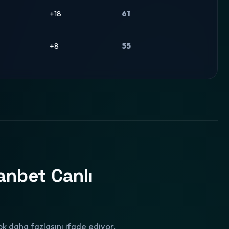
+18
61
+8
55
anbet Canlı
 daha fazlasını ifade ediyor.