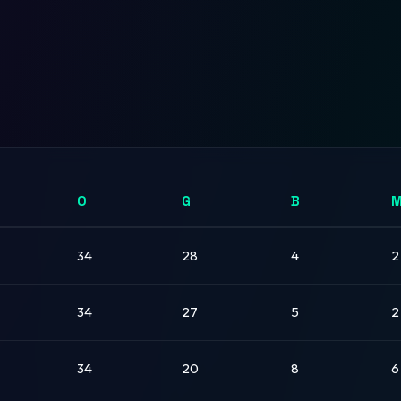
O
G
B
34
28
4
2
34
27
5
2
34
20
8
6