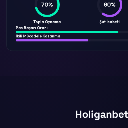
70%
60%
Topla Oynama
Şut İsabeti
Pas Başarı Oranı
İkili Mücadele Kazanma
Holiganbet 