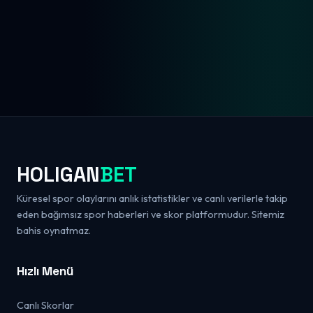
öncelikli konudur.
Sistemimiz global veri sağlayıcıları ile entegre
çalışmaktadır. Sahadaki gelişmeler (gol, kırmızı kart,
basket sayıları vb.) ortalama 1-2 saniye gecikmeyle anlık
olarak ekranınıza yansıtılır.
HOLIGAN
BET
Küresel spor olaylarını anlık istatistikler ve canlı verilerle takip
eden bağımsız spor haberleri ve skor platformudur. Sitemiz
bahis oynatmaz.
Hızlı Menü
Canlı Skorlar