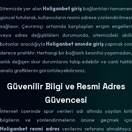
Sitemizde yer alan
Holiganbet giriş
bağlantıları tamame
güncel tutularak, kullanıcıların resmi adrese yönlendirilmesi
sağlanır. Çevrimiçi ortamda karşılaşılan erişim engelleri
veya adres değişiklikleri durumunda, sitemizdeki akıllı
butonlar aracılığıyla
Holiganbet anında giriş
yapmak so
derece pratiktir. Herhangi bir bağlantı kesintisi yaşamadan,
anlık değişen skor durumlarını takip edebilir ve canlı taktik
analiz grafiklerini görüntüleyebilirsiniz.
Güvenilir Bilgi ve Resmi Adres
Güvencesi
İnternet üzerinde spor verileri adı altında yayılan kirli
bilgilerin ve yönlendirmelerin önüne geçmek için
Holiganbet resmi adres
verilerini referans almaktayız