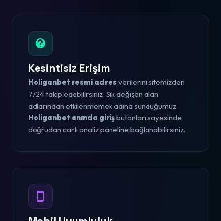
Kesintisiz Erişim
Holiganbet resmi adres
verilerini sitemizden
7/24 takip edebilirsiniz. Sık değişen alan
adlarından etkilenmemek adına sunduğumuz
Holiganbet anında giriş
butonları sayesinde
doğrudan canlı analiz paneline bağlanabilirsiniz.
Mobil Uyumluluk