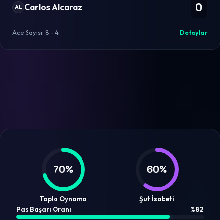
0
Carlos Alcaraz
AL
Ace Sayısı: 8 - 4
Detaylar
70%
60%
Topla Oynama
Şut İsabeti
Pas Başarı Oranı
%82