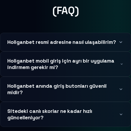
(FAQ)
Holiganbet resmi adresine nasıl ulaşabilirim?
Sitemiz üzerinden her zaman en güncel
Holiganbet
Holiganbet mobil giriş için ayrı bir uygulama
resmi adres
indirmem gerekir mi?
linklerine ulaşabilirsiniz. Bağlantılarımız
düzenli olarak kontrol edilmekte ve kesintisiz erişim
sağlamanız amacıyla güncellenmektedir.
Hayır, ek bir uygulama indirmenize gerek yoktur.
Holiganbet anında giriş butonları güvenli
Holiganbet mobil giriş
midir?
linkimiz tüm popüler mobil
tarayıcılar (Safari, Chrome, Opera vb.) ile %100 uyumlu
çalışacak şekilde optimize edilmiştir.
Evet, sitemizde yer alan
Holiganbet anında giriş
Sitedeki canlı skorlar ne kadar hızlı
bağlantıları SSL sertifikasıyla korunan güvenli sunucular
güncelleniyor?
üzerinden yönlendirilir. Kullanıcı güvenliği sitemiz için en