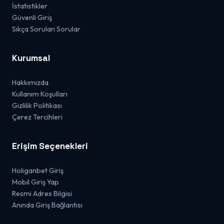
İstatistikler
Güvenli Giriş
Sıkça Sorulan Sorular
Kurumsal
Hakkımızda
Kullanım Koşulları
Gizlilik Politikası
Çerez Tercihleri
Erişim Seçenekleri
Holiganbet Giriş
Mobil Giriş Yap
Resmi Adres Bilgisi
Anında Giriş Bağlantısı