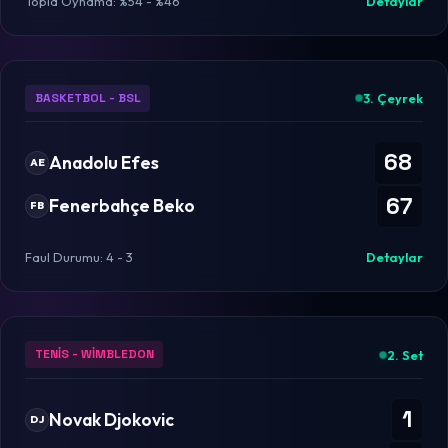
Topla Oynama: %54 - %46
Detaylar
BASKETBOL - BSL
3. Çeyrek
68
Anadolu Efes
AE
67
Fenerbahçe Beko
FB
Faul Durumu: 4 - 3
Detaylar
TENIS - WIMBLEDON
2. Set
1
Novak Djokovic
DJ