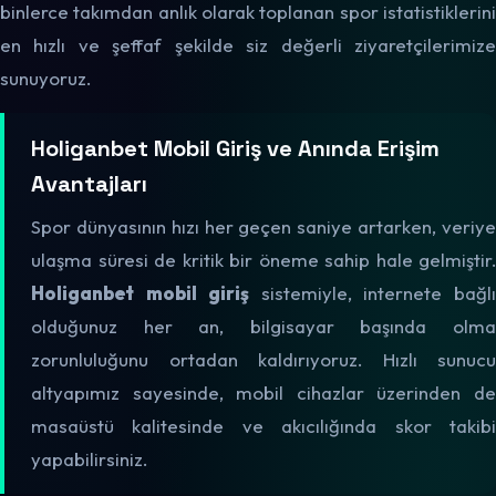
binlerce takımdan anlık olarak toplanan spor istatistiklerini
en hızlı ve şeffaf şekilde siz değerli ziyaretçilerimize
sunuyoruz.
Holiganbet Mobil Giriş ve Anında Erişim
Avantajları
Spor dünyasının hızı her geçen saniye artarken, veriye
ulaşma süresi de kritik bir öneme sahip hale gelmiştir.
Holiganbet mobil giriş
sistemiyle, internete bağl
olduğunuz her an, bilgisayar başında olma
zorunluluğunu ortadan kaldırıyoruz. Hızlı sunucu
altyapımız sayesinde, mobil cihazlar üzerinden de
masaüstü kalitesinde ve akıcılığında skor takibi
yapabilirsiniz.