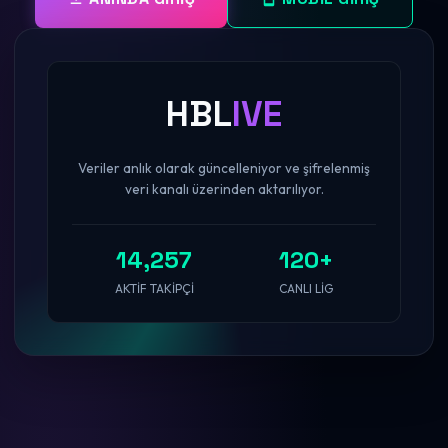
HBL
IVE
Veriler anlık olarak güncelleniyor ve şifrelenmiş
veri kanalı üzerinden aktarılıyor.
14,253
120+
AKTIF TAKIPÇI
CANLI LIG