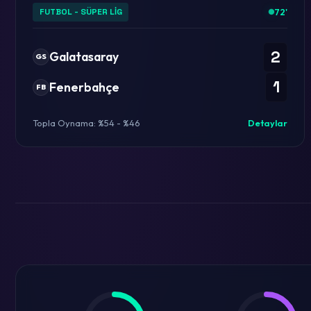
FUTBOL - SÜPER LIG
72'
2
Galatasaray
GS
1
Fenerbahçe
FB
Topla Oynama: %54 - %46
Detaylar