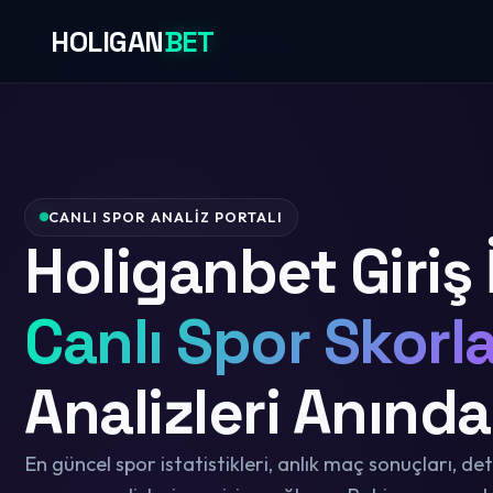
HOLIGAN
BET
CANLI SPOR ANALIZ PORTALI
Holiganbet Giriş 
Canlı Spor Skorla
Analizleri Anınd
En güncel spor istatistikleri, anlık maç sonuçları, deta