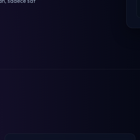
an, sadece saf