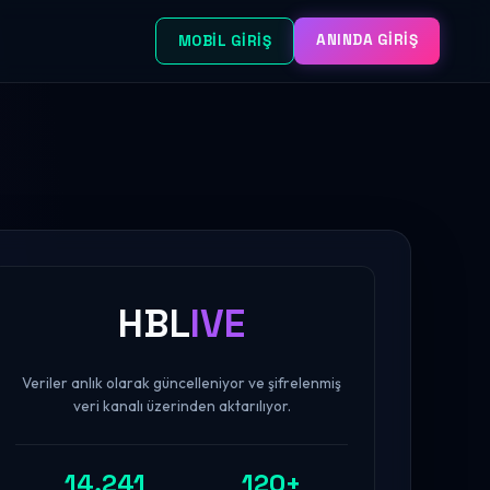
ANINDA GIRIŞ
MOBIL GIRIŞ
HBL
IVE
Veriler anlık olarak güncelleniyor ve şifrelenmiş
veri kanalı üzerinden aktarılıyor.
14,241
120+