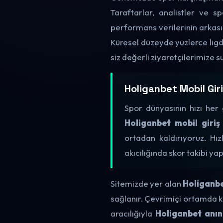
Taraftarlar, analistler ve s
performans verilerinin arkası
Küresel düzeyde yüzlerce ligde
siz değerli ziyaretçilerimize 
Holiganbet Mobil Giri
Spor dünyasının hızı her
Holiganbet mobil giriş
ortadan kaldırıyoruz. Hı
akıcılığında skor takibi yap
Sitemizde yer alan
Holiganbe
sağlanır. Çevrimiçi ortamda ka
aracılığıyla
Holiganbet anın