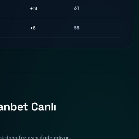
+18
61
+8
55
anbet Canlı
 daha fazlasını ifade ediyor.