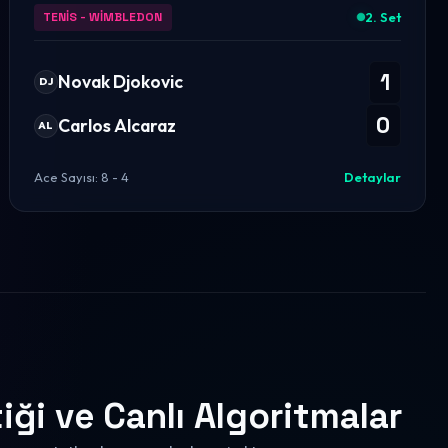
TENIS - WIMBLEDON
2. Set
1
Novak Djokovic
DJ
0
Carlos Alcaraz
AL
Ace Sayısı: 8 - 4
Detaylar
iği ve Canlı Algoritmalar