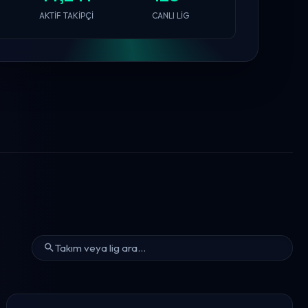
AKTIF TAKIPÇI
CANLI LIG