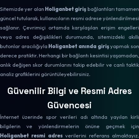
Sitemizde yer alan
Holiganbet giriş
bağlantıları tamame
güncel tutularak, kullanıcıların resmi adrese yönlendirilmesi
sağlanır. Çevrimiçi ortamda karşılaşılan erişim engelleri
veya adres değişiklikleri durumunda, sitemizdeki akıllı
butonlar aracılığıyla
Holiganbet anında giriş
yapmak so
derece pratiktir. Herhangi bir bağlantı kesintisi yaşamadan,
anlık değişen skor durumlarını takip edebilir ve canlı taktik
analiz grafiklerini görüntüleyebilirsiniz.
Güvenilir Bilgi ve Resmi Adres
Güvencesi
İnternet üzerinde spor verileri adı altında yayılan kirli
bilgilerin ve yönlendirmelerin önüne geçmek için
Holiganbet resmi adres
verilerini referans almaktayız