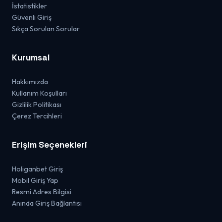
İstatistikler
Güvenli Giriş
Sıkça Sorulan Sorular
Kurumsal
Hakkımızda
Kullanım Koşulları
Gizlilik Politikası
Çerez Tercihleri
Erişim Seçenekleri
Holiganbet Giriş
Mobil Giriş Yap
Resmi Adres Bilgisi
Anında Giriş Bağlantısı