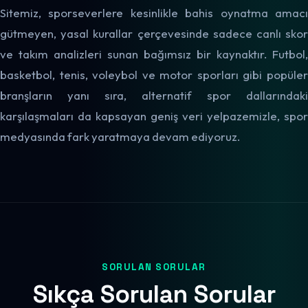
Sitemiz, sporseverlere kesinlikle bahis oynatma amacı
gütmeyen, yasal kurallar çerçevesinde sadece canlı skor
ve takım analizleri sunan bağımsız bir kaynaktır. Futbol,
basketbol, tenis, voleybol ve motor sporları gibi popüler
branşların yanı sıra, alternatif spor dallarındaki
karşılaşmaları da kapsayan geniş veri yelpazemizle, spor
medyasında fark yaratmaya devam ediyoruz.
SORULAN SORULAR
Sıkça Sorulan Sorular