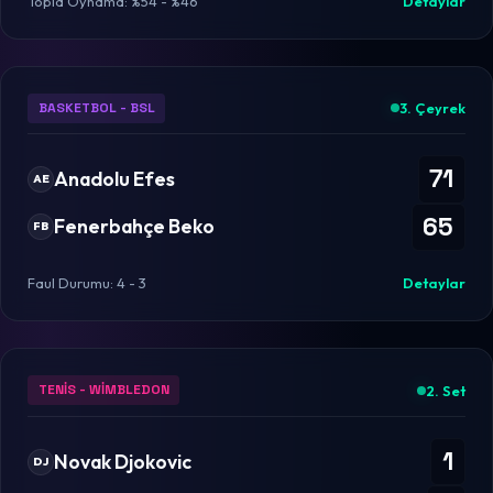
Topla Oynama: %54 - %46
Detaylar
BASKETBOL - BSL
3. Çeyrek
71
Anadolu Efes
AE
65
Fenerbahçe Beko
FB
Faul Durumu: 4 - 3
Detaylar
TENIS - WIMBLEDON
2. Set
2
Novak Djokovic
DJ