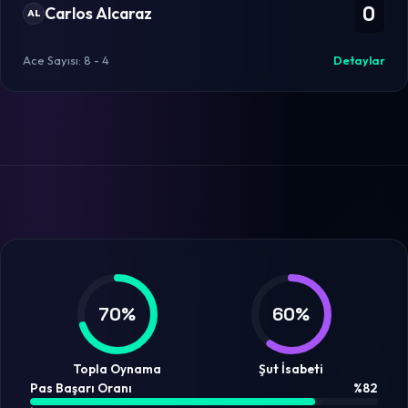
0
Carlos Alcaraz
AL
Ace Sayısı: 8 - 4
Detaylar
70%
60%
Topla Oynama
Şut İsabeti
Pas Başarı Oranı
%82