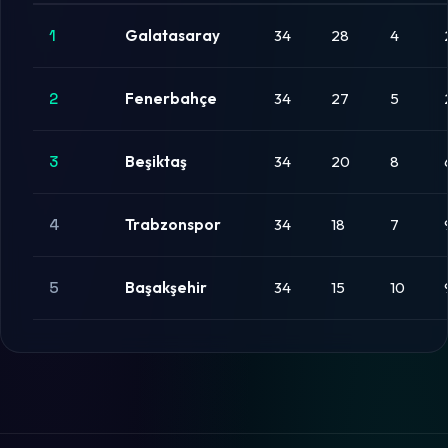
1
Galatasaray
34
28
4
2
Fenerbahçe
34
27
5
3
Beşiktaş
34
20
8
4
Trabzonspor
34
18
7
5
Başakşehir
34
15
10