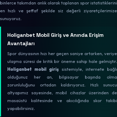
binlerce takımdan anlık olarak toplanan spor istatistiklerini
en hızlı ve şeffaf şekilde siz değerli ziyaretçilerimize
sunuyoruz.
Holiganbet Mobil Giriş ve Anında Erişim
Avantajları
Spor dünyasının hızı her geçen saniye artarken, veriye
ulaşma süresi de kritik bir öneme sahip hale gelmiştir.
Holiganbet mobil giriş
sistemiyle, internete bağl
olduğunuz her an, bilgisayar başında olma
zorunluluğunu ortadan kaldırıyoruz. Hızlı sunucu
altyapımız sayesinde, mobil cihazlar üzerinden de
masaüstü kalitesinde ve akıcılığında skor takibi
yapabilirsiniz.