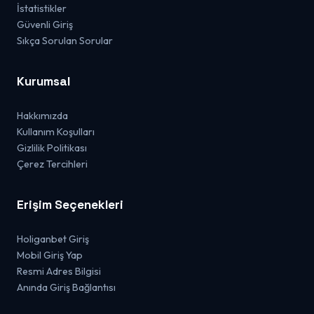
İstatistikler
Güvenli Giriş
Sıkça Sorulan Sorular
Kurumsal
Hakkımızda
Kullanım Koşulları
Gizlilik Politikası
Çerez Tercihleri
Erişim Seçenekleri
Holiganbet Giriş
Mobil Giriş Yap
Resmi Adres Bilgisi
Anında Giriş Bağlantısı