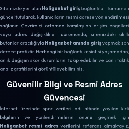
Sitemizde yer alan
Holiganbet giriş
bağlantıları tamame
güncel tutularak, kullanıcıların resmi adrese yönlendirilmesi
sağlanır. Çevrimiçi ortamda karşılaşılan erişim engelleri
veya adres değişiklikleri durumunda, sitemizdeki akıllı
butonlar aracılığıyla
Holiganbet anında giriş
yapmak so
derece pratiktir. Herhangi bir bağlantı kesintisi yaşamadan,
anlık değişen skor durumlarını takip edebilir ve canlı taktik
analiz grafiklerini görüntüleyebilirsiniz.
Güvenilir Bilgi ve Resmi Adres
Güvencesi
İnternet üzerinde spor verileri adı altında yayılan kirli
bilgilerin ve yönlendirmelerin önüne geçmek için
Holiganbet resmi adres
verilerini referans almaktayız