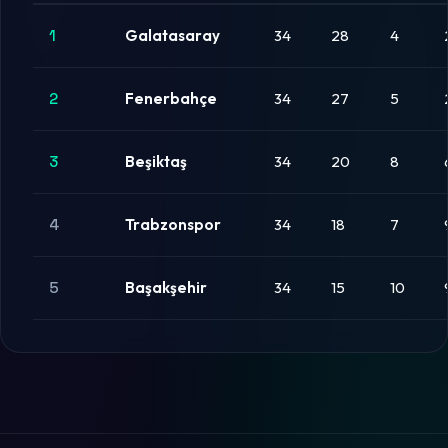
1
Galatasaray
34
28
4
2
Fenerbahçe
34
27
5
3
Beşiktaş
34
20
8
4
Trabzonspor
34
18
7
5
Başakşehir
34
15
10