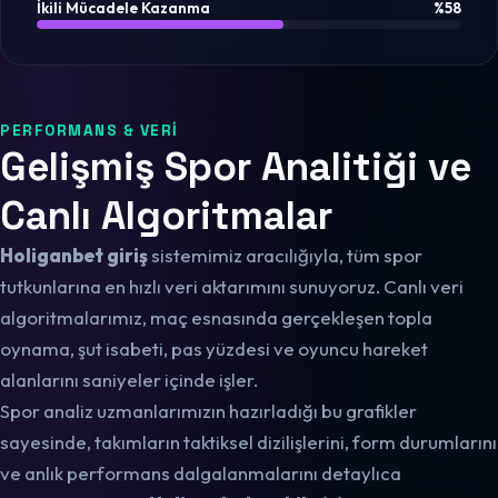
İkili Mücadele Kazanma
%58
PERFORMANS & VERI
Gelişmiş Spor Analitiği ve
Canlı Algoritmalar
Holiganbet giriş
sistemimiz aracılığıyla, tüm spor
tutkunlarına en hızlı veri aktarımını sunuyoruz. Canlı veri
algoritmalarımız, maç esnasında gerçekleşen topla
oynama, şut isabeti, pas yüzdesi ve oyuncu hareket
alanlarını saniyeler içinde işler.
Spor analiz uzmanlarımızın hazırladığı bu grafikler
sayesinde, takımların taktiksel dizilişlerini, form durumlarını
ve anlık performans dalgalanmalarını detaylıca