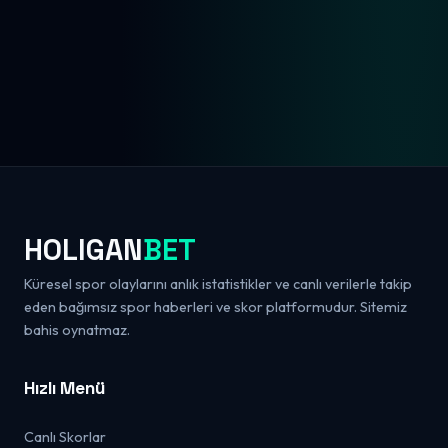
öncelikli konudur.
Sistemimiz global veri sağlayıcıları ile entegre
çalışmaktadır. Sahadaki gelişmeler (gol, kırmızı kart,
basket sayıları vb.) ortalama 1-2 saniye gecikmeyle anlık
olarak ekranınıza yansıtılır.
HOLIGAN
BET
Küresel spor olaylarını anlık istatistikler ve canlı verilerle takip
eden bağımsız spor haberleri ve skor platformudur. Sitemiz
bahis oynatmaz.
Hızlı Menü
Canlı Skorlar