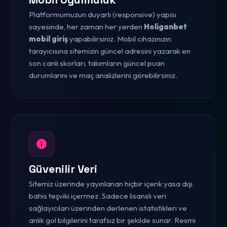
Platformumuzun duyarlı (responsive) yapısı
sayesinde, her zaman her yerden
Holiganbet
mobil giriş
yapabilirsiniz. Mobil cihazınızın
tarayıcısına sitemizin güncel adresini yazarak en
son canlı skorları, takımların güncel puan
durumlarını ve maç analizlerini görebilirsiniz.
Güvenilir Veri
Sitemiz üzerinde yayınlanan hiçbir içerik yasa dışı
bahis teşviki içermez. Sadece lisanslı veri
sağlayıcıları üzerinden derlenen istatistikleri ve
anlık gol bilgilerini tarafsız bir şekilde sunar. Resmi