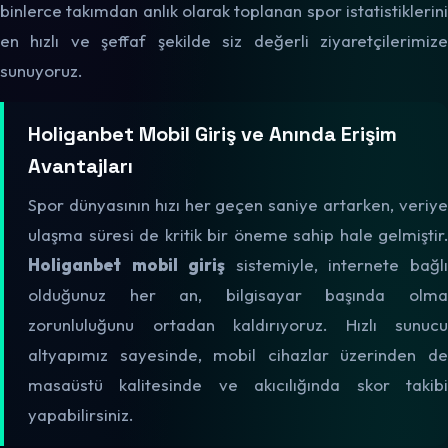
binlerce takımdan anlık olarak toplanan spor istatistiklerini
en hızlı ve şeffaf şekilde siz değerli ziyaretçilerimize
sunuyoruz.
Holiganbet Mobil Giriş ve Anında Erişim
Avantajları
Spor dünyasının hızı her geçen saniye artarken, veriye
ulaşma süresi de kritik bir öneme sahip hale gelmiştir.
Holiganbet mobil giriş
sistemiyle, internete bağl
olduğunuz her an, bilgisayar başında olma
zorunluluğunu ortadan kaldırıyoruz. Hızlı sunucu
altyapımız sayesinde, mobil cihazlar üzerinden de
masaüstü kalitesinde ve akıcılığında skor takibi
yapabilirsiniz.