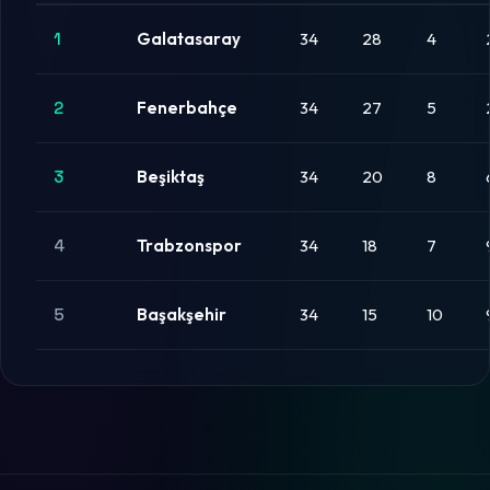
1
Galatasaray
34
28
4
2
Fenerbahçe
34
27
5
3
Beşiktaş
34
20
8
4
Trabzonspor
34
18
7
5
Başakşehir
34
15
10