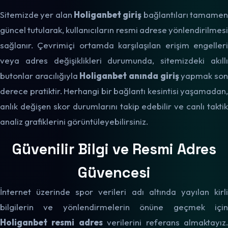
Sitemizde yer alan
Holiganbet giriş
bağlantıları tamame
güncel tutularak, kullanıcıların resmi adrese yönlendirilmesi
sağlanır. Çevrimiçi ortamda karşılaşılan erişim engelleri
veya adres değişiklikleri durumunda, sitemizdeki akıllı
butonlar aracılığıyla
Holiganbet anında giriş
yapmak so
derece pratiktir. Herhangi bir bağlantı kesintisi yaşamadan,
anlık değişen skor durumlarını takip edebilir ve canlı taktik
analiz grafiklerini görüntüleyebilirsiniz.
Güvenilir Bilgi ve Resmi Adres
Güvencesi
İnternet üzerinde spor verileri adı altında yayılan kirli
bilgilerin ve yönlendirmelerin önüne geçmek için
Holiganbet resmi adres
verilerini referans almaktayız