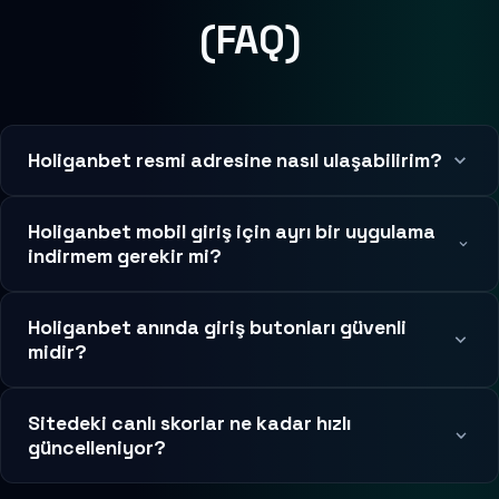
(FAQ)
Holiganbet resmi adresine nasıl ulaşabilirim?
Sitemiz üzerinden her zaman en güncel
Holiganbet
Holiganbet mobil giriş için ayrı bir uygulama
resmi adres
indirmem gerekir mi?
linklerine ulaşabilirsiniz. Bağlantılarımız
düzenli olarak kontrol edilmekte ve kesintisiz erişim
sağlamanız amacıyla güncellenmektedir.
Hayır, ek bir uygulama indirmenize gerek yoktur.
Holiganbet anında giriş butonları güvenli
Holiganbet mobil giriş
midir?
linkimiz tüm popüler mobil
tarayıcılar (Safari, Chrome, Opera vb.) ile %100 uyumlu
çalışacak şekilde optimize edilmiştir.
Evet, sitemizde yer alan
Holiganbet anında giriş
Sitedeki canlı skorlar ne kadar hızlı
bağlantıları SSL sertifikasıyla korunan güvenli sunucular
güncelleniyor?
üzerinden yönlendirilir. Kullanıcı güvenliği sitemiz için en