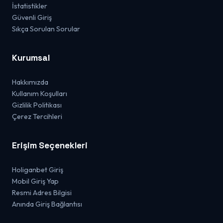
İstatistikler
Güvenli Giriş
Sıkça Sorulan Sorular
Kurumsal
Hakkımızda
Kullanım Koşulları
Gizlilik Politikası
Çerez Tercihleri
Erişim Seçenekleri
Holiganbet Giriş
Mobil Giriş Yap
Resmi Adres Bilgisi
Anında Giriş Bağlantısı