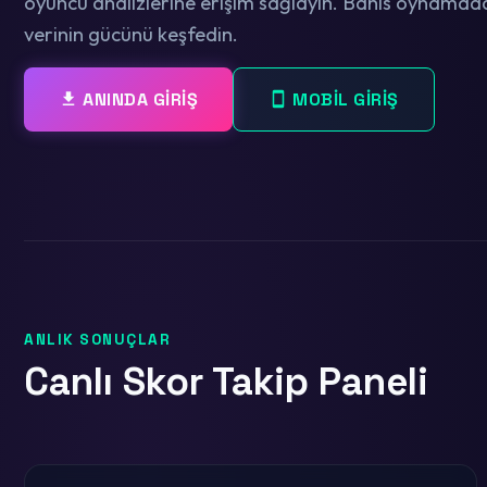
oyuncu analizlerine erişim sağlayın. Bahis oynamad
verinin gücünü keşfedin.
ANINDA GIRIŞ
MOBIL GIRIŞ
ANLIK SONUÇLAR
Canlı Skor Takip Paneli