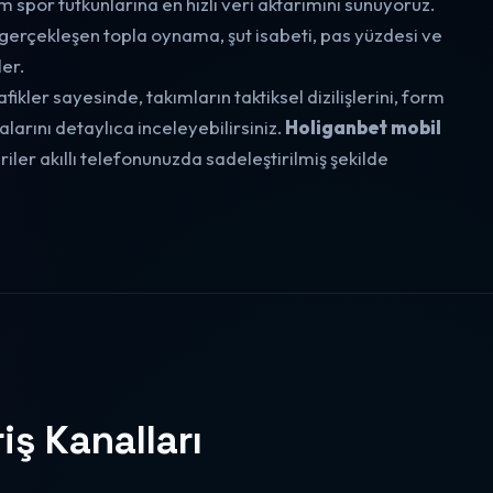
m spor tutkunlarına en hızlı veri aktarımını sunuyoruz.
gerçekleşen topla oynama, şut isabeti, pas yüzdesi ve
ler.
ikler sayesinde, takımların taktiksel dizilişlerini, form
arını detaylıca inceleyebilirsiniz.
Holiganbet mobil
er akıllı telefonunuzda sadeleştirilmiş şekilde
iş Kanalları