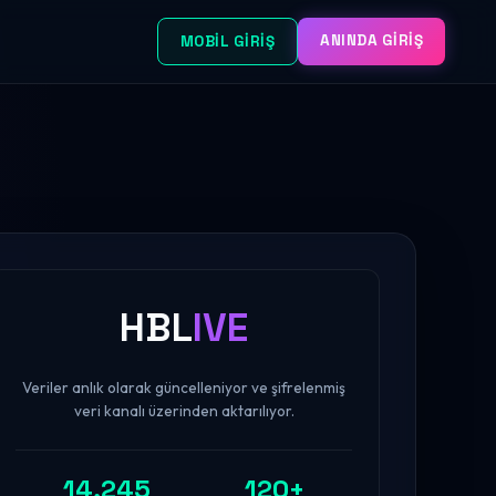
ANINDA GIRIŞ
MOBIL GIRIŞ
HBL
IVE
Veriler anlık olarak güncelleniyor ve şifrelenmiş
veri kanalı üzerinden aktarılıyor.
14,237
120+