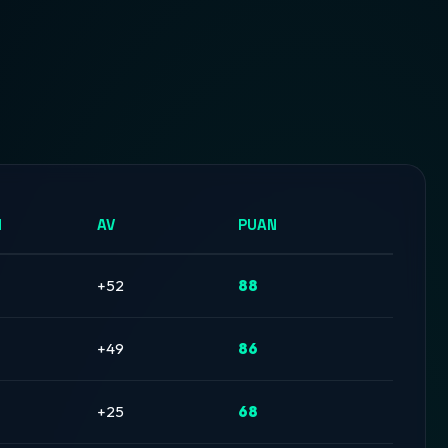
M
AV
PUAN
+52
88
+49
86
+25
68