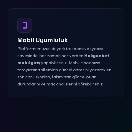
Mobil Uyumluluk
Platformumuzun duyarlı (responsive) yapısı
sayesinde, her zaman her yerden
Holiganbet
mobil giriş
yapabilirsiniz. Mobil cihazınızın
tarayıcısına sitemizin güncel adresini yazarak en
son canlı skorları, takımların güncel puan
durumlarını ve maç analizlerini görebilirsiniz.