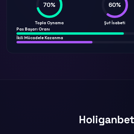
44%
57%
Topla Oynama
Şut İsabeti
Pas Başarı Oranı
İkili Mücadele Kazanma
Holiganbet 