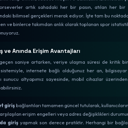
porseverler artık sahadaki her bir pasın, atılan her bir 
ndaki bilimsel gerçekleri merak ediyor. İşte tam bu noktad
n ve binlerce takımdan anlık olarak toplanan spor istatistikle
sunuyoruz.
ş ve Anında Erişim Avantajları
 geçen saniye artarken, veriye ulaşma süresi de kritik bi
sistemiyle, internete bağlı olduğunuz her an, bilgisaya
zlı sunucu altyapımız sayesinde, mobil cihazlar üzerinde
abilirsiniz.
t giriş
bağlantıları tamamen güncel tutularak, kullanıcıları
rşılaşılan erişim engelleri veya adres değişiklikleri durumun
da giriş
yapmak son derece pratiktir. Herhangi bir bağlan