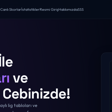
Canlı Skorlar
İstatistikler
Resmi Giriş
Hakkımızda
SSS
İle
rı
ve
a Cebinizde!
ylı lig tabloları ve