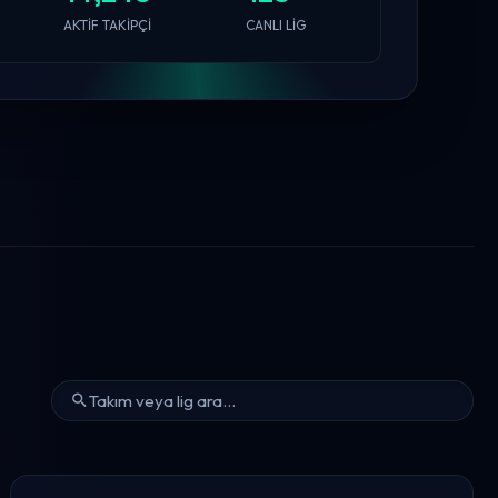
AKTIF TAKIPÇI
CANLI LIG