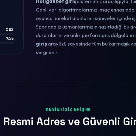
Holiganbet giriş
sistemimiz aracılığıyla, tü
Canlı veri algoritmalarımız, maç esnasında 
oyuncu hareket alanlarını saniyeler içinde iş
Spor analiz uzmanlarımızın hazırladığı bu graf
%88
durumlarını ve anlık performans dalgalanmal
%61
giriş
arayüzü sayesinde tüm bu karmaşık veril
sergilenir.
KESINTISIZ ERIŞIM
Resmi Adres ve Güvenli Gir