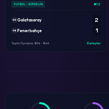
FUTBOL - SÜPER LIG
72'
2
Galatasaray
GS
1
Fenerbahçe
FB
Topla Oynama: %54 - %46
Detaylar