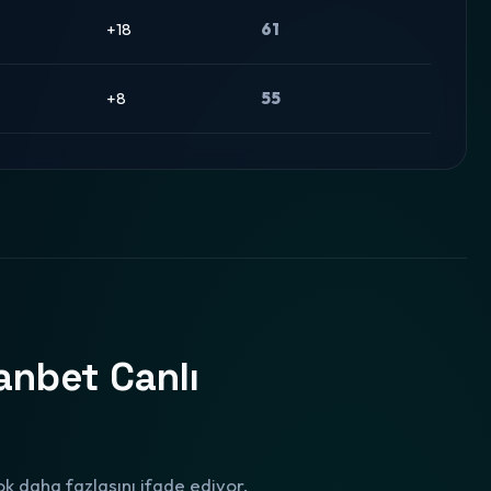
+18
61
+8
55
anbet Canlı
 daha fazlasını ifade ediyor.