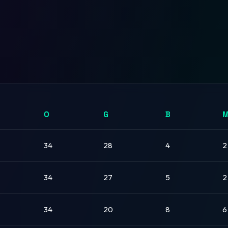
O
G
B
34
28
4
2
34
27
5
2
34
20
8
6