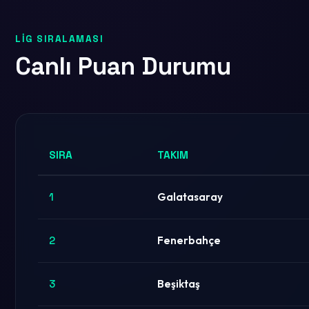
LIG SIRALAMASI
Canlı Puan Durumu
SIRA
TAKIM
1
Galatasaray
2
Fenerbahçe
3
Beşiktaş