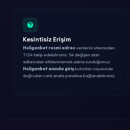
Kesintisiz Erişim
Holiganbet resmi adres
verilerini sitemizden
7/24 takip edebilirsiniz. Sık değişen alan
adlarından etkilenmemek adına sunduğumuz
Holiganbet anında giriş
butonları sayesinde
doğrudan canlı analiz paneline bağlanabilirsiniz.