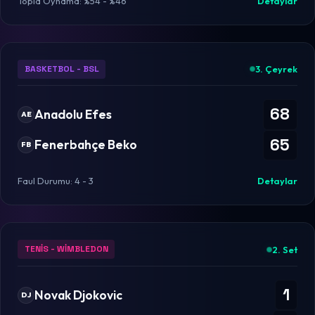
Topla Oynama: %54 - %46
Detaylar
BASKETBOL - BSL
3. Çeyrek
68
Anadolu Efes
AE
65
Fenerbahçe Beko
FB
Faul Durumu: 4 - 3
Detaylar
TENIS - WIMBLEDON
2. Set
1
Novak Djokovic
DJ