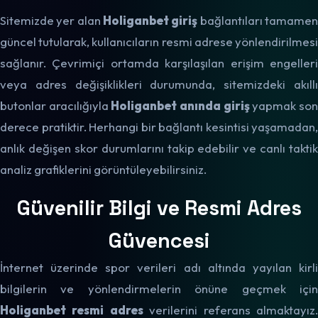
Sitemizde yer alan
Holiganbet giriş
bağlantıları tamame
güncel tutularak, kullanıcıların resmi adrese yönlendirilmesi
sağlanır. Çevrimiçi ortamda karşılaşılan erişim engelleri
veya adres değişiklikleri durumunda, sitemizdeki akıllı
butonlar aracılığıyla
Holiganbet anında giriş
yapmak so
derece pratiktir. Herhangi bir bağlantı kesintisi yaşamadan,
anlık değişen skor durumlarını takip edebilir ve canlı taktik
analiz grafiklerini görüntüleyebilirsiniz.
Güvenilir Bilgi ve Resmi Adres
Güvencesi
İnternet üzerinde spor verileri adı altında yayılan kirli
bilgilerin ve yönlendirmelerin önüne geçmek için
Holiganbet resmi adres
verilerini referans almaktayız