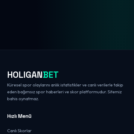
öncelikli konudur.
Sistemimiz global veri sağlayıcıları ile entegre
çalışmaktadır. Sahadaki gelişmeler (gol, kırmızı kart,
basket sayıları vb.) ortalama 1-2 saniye gecikmeyle anlık
olarak ekranınıza yansıtılır.
HOLIGAN
BET
Küresel spor olaylarını anlık istatistikler ve canlı verilerle takip
eden bağımsız spor haberleri ve skor platformudur. Sitemiz
bahis oynatmaz.
Hızlı Menü
Canlı Skorlar