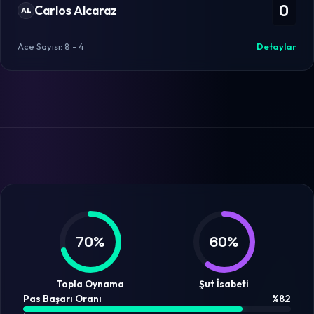
0
Carlos Alcaraz
AL
Ace Sayısı: 8 - 4
Detaylar
70%
60%
Topla Oynama
Şut İsabeti
Pas Başarı Oranı
%82