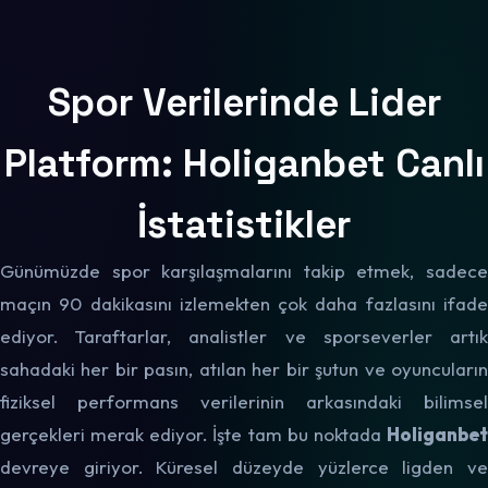
Spor Verilerinde Lider
Platform: Holiganbet Canlı
İstatistikler
Günümüzde spor karşılaşmalarını takip etmek, sadece
maçın 90 dakikasını izlemekten çok daha fazlasını ifade
ediyor. Taraftarlar, analistler ve sporseverler artık
sahadaki her bir pasın, atılan her bir şutun ve oyuncuların
fiziksel performans verilerinin arkasındaki bilimsel
gerçekleri merak ediyor. İşte tam bu noktada
Holiganbet
devreye giriyor. Küresel düzeyde yüzlerce ligden ve