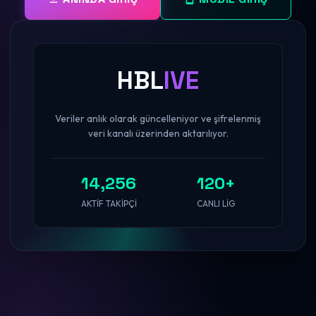
HBL
IVE
Veriler anlık olarak güncelleniyor ve şifrelenmiş
veri kanalı üzerinden aktarılıyor.
14,250
120+
AKTIF TAKIPÇI
CANLI LIG