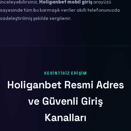
inceleyebilirsiniz.
Holiganbet mobil giriş
arayüzü
sayesinde tüm bu karmaşık veriler akıllı telefonunuzda
sadeleştirilmiş şekilde sergilenir.
KESINTISIZ ERIŞIM
Holiganbet Resmi Adres
ve Güvenli Giriş
Kanalları