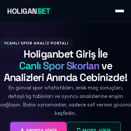
HOLIGAN
BET
CANLI SPOR ANALIZ PORTALI
Holiganbet Giriş İle
Canlı Spor Skorları
ve
Analizleri Anında Cebinizde!
En güncel spor istatistikleri, anlık maç sonuçları,
detaylı lig tabloları ve oyuncu analizlerine erişim
sağlayın. Bahis oynamadan, sadece saf verinin gücünü
keşfedin.
ANINDA GIRIŞ
MOBIL GIRIŞ