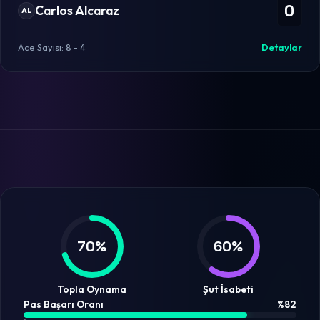
0
Carlos Alcaraz
AL
Ace Sayısı: 8 - 4
Detaylar
51%
60%
Topla Oynama
Şut İsabeti
Pas Başarı Oranı
%77