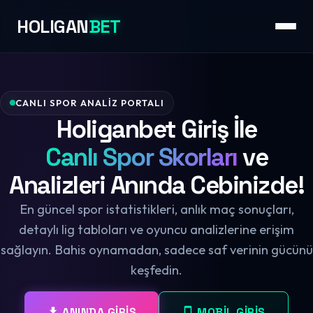
HOLIGAN
BET
CANLI SPOR ANALIZ PORTALI
Holiganbet Giriş İle
Canlı Spor Skorları
ve
Analizleri Anında Cebinizde!
En güncel spor istatistikleri, anlık maç sonuçları,
detaylı lig tabloları ve oyuncu analizlerine erişim
sağlayın. Bahis oynamadan, sadece saf verinin gücünü
keşfedin.
ANINDA GIRIŞ
MOBIL GIRIŞ