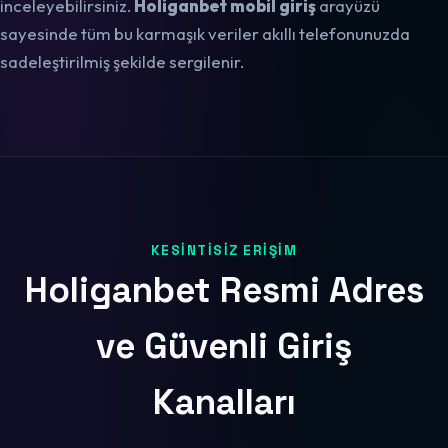
inceleyebilirsiniz.
Holiganbet mobil giriş
arayüzü
sayesinde tüm bu karmaşık veriler akıllı telefonunuzda
sadeleştirilmiş şekilde sergilenir.
KESINTISIZ ERIŞIM
Holiganbet Resmi Adres
ve Güvenli Giriş
Kanalları