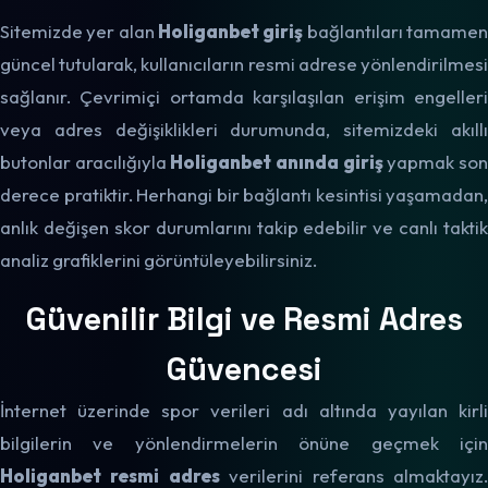
Sitemizde yer alan
Holiganbet giriş
bağlantıları tamame
güncel tutularak, kullanıcıların resmi adrese yönlendirilmesi
sağlanır. Çevrimiçi ortamda karşılaşılan erişim engelleri
veya adres değişiklikleri durumunda, sitemizdeki akıllı
butonlar aracılığıyla
Holiganbet anında giriş
yapmak so
derece pratiktir. Herhangi bir bağlantı kesintisi yaşamadan,
anlık değişen skor durumlarını takip edebilir ve canlı taktik
analiz grafiklerini görüntüleyebilirsiniz.
Güvenilir Bilgi ve Resmi Adres
Güvencesi
İnternet üzerinde spor verileri adı altında yayılan kirli
bilgilerin ve yönlendirmelerin önüne geçmek için
Holiganbet resmi adres
verilerini referans almaktayız