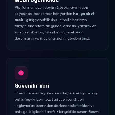
Platformumuzun duyarlı (responsive) yapısı
sayesinde, her zaman her yerden
Holiganbet
mobil giriş
yapabilirsiniz. Mobil cihazınızın
tarayıcısına sitemizin güncel adresini yazarak en
son canlı skorları, takımların güncel puan
durumlarını ve maç analizlerini görebilirsiniz.
Güvenilir Veri
Sitemiz üzerinde yayınlanan hiçbir içerik yasa dışı
bahis teşviki içermez. Sadece lisanslı veri
sağlayıcıları üzerinden derlenen istatistikleri ve
anlık gol bilgilerini tarafsız bir şekilde sunar. Resmi