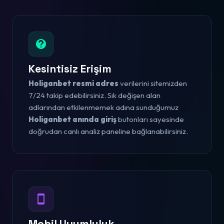
Kesintisiz Erişim
Holiganbet resmi adres
verilerini sitemizden
7/24 takip edebilirsiniz. Sık değişen alan
adlarından etkilenmemek adına sunduğumuz
Holiganbet anında giriş
butonları sayesinde
doğrudan canlı analiz paneline bağlanabilirsiniz.
Mobil Uyumluluk