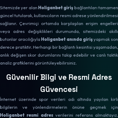
Sitemizde yer alan
Holiganbet giriş
bağlantıları tamame
güncel tutularak, kullanıcıların resmi adrese yönlendirilmesi
sağlanır. Çevrimiçi ortamda karşılaşılan erişim engelleri
veya adres değişiklikleri durumunda, sitemizdeki akıllı
butonlar aracılığıyla
Holiganbet anında giriş
yapmak so
derece pratiktir. Herhangi bir bağlantı kesintisi yaşamadan,
anlık değişen skor durumlarını takip edebilir ve canlı taktik
analiz grafiklerini görüntüleyebilirsiniz.
Güvenilir Bilgi ve Resmi Adres
Güvencesi
İnternet üzerinde spor verileri adı altında yayılan kirli
bilgilerin ve yönlendirmelerin önüne geçmek için
Holiganbet resmi adres
verilerini referans almaktayız