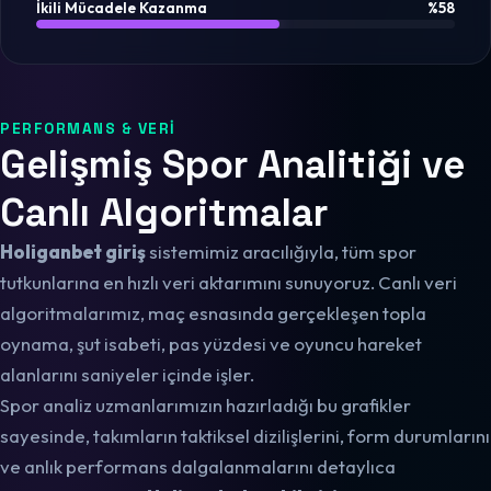
İkili Mücadele Kazanma
%56
PERFORMANS & VERI
Gelişmiş Spor Analitiği ve
Canlı Algoritmalar
Holiganbet giriş
sistemimiz aracılığıyla, tüm spor
tutkunlarına en hızlı veri aktarımını sunuyoruz. Canlı veri
algoritmalarımız, maç esnasında gerçekleşen topla
oynama, şut isabeti, pas yüzdesi ve oyuncu hareket
alanlarını saniyeler içinde işler.
Spor analiz uzmanlarımızın hazırladığı bu grafikler
sayesinde, takımların taktiksel dizilişlerini, form durumlarını
ve anlık performans dalgalanmalarını detaylıca