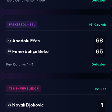
Topla Oynama: %54 - %46
Detaylar
BASKETBOL - BSL
3. Çeyrek
68
Anadolu Efes
AE
65
Fenerbahçe Beko
FB
Faul Durumu: 4 - 3
Detaylar
TENIS - WIMBLEDON
2. Set
1
Novak Djokovic
DJ