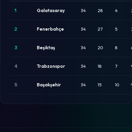
1
Galatasaray
34
28
4
2
Fenerbahçe
34
27
5
3
Beşiktaş
34
20
8
4
Trabzonspor
34
18
7
5
Başakşehir
34
15
10