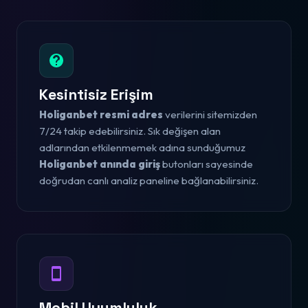
Kesintisiz Erişim
Holiganbet resmi adres
verilerini sitemizden
7/24 takip edebilirsiniz. Sık değişen alan
adlarından etkilenmemek adına sunduğumuz
Holiganbet anında giriş
butonları sayesinde
doğrudan canlı analiz paneline bağlanabilirsiniz.
Mobil Uyumluluk