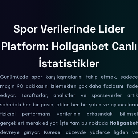
Spor Verilerinde Lider
Platform: Holiganbet Canlı
İstatistikler
Günümüzde spor karşılaşmalarını takip etmek, sadece
maçın 90 dakikasını izlemekten çok daha fazlasını ifade
ediyor. Taraftarlar, analistler ve sporseverler artık
sahadaki her bir pasın, atılan her bir şutun ve oyuncuların
fiziksel performans verilerinin arkasındaki bilimsel
gerçekleri merak ediyor. İşte tam bu noktada
Holiganbet
devreye giriyor. Küresel düzeyde yüzlerce ligden ve