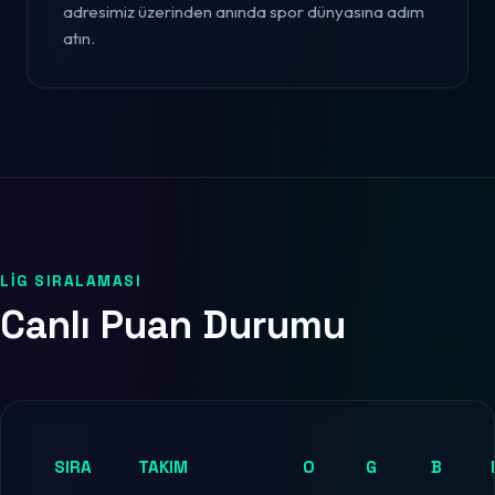
adresimiz üzerinden anında spor dünyasına adım
atın.
LIG SIRALAMASI
Canlı Puan Durumu
SIRA
TAKIM
O
G
B