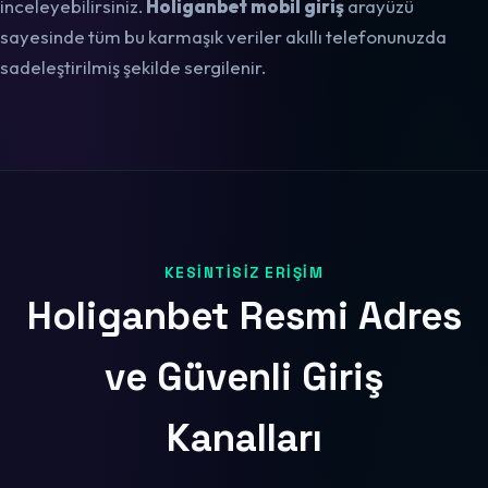
inceleyebilirsiniz.
Holiganbet mobil giriş
arayüzü
sayesinde tüm bu karmaşık veriler akıllı telefonunuzda
sadeleştirilmiş şekilde sergilenir.
KESINTISIZ ERIŞIM
Holiganbet Resmi Adres
ve Güvenli Giriş
Kanalları