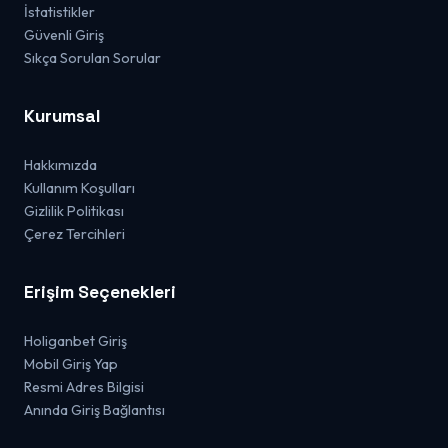
İstatistikler
Güvenli Giriş
Sıkça Sorulan Sorular
Kurumsal
Hakkımızda
Kullanım Koşulları
Gizlilik Politikası
Çerez Tercihleri
Erişim Seçenekleri
Holiganbet Giriş
Mobil Giriş Yap
Resmi Adres Bilgisi
Anında Giriş Bağlantısı