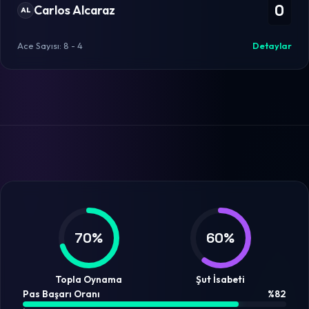
0
Carlos Alcaraz
AL
Ace Sayısı: 8 - 4
Detaylar
70%
60%
Topla Oynama
Şut İsabeti
Pas Başarı Oranı
%82