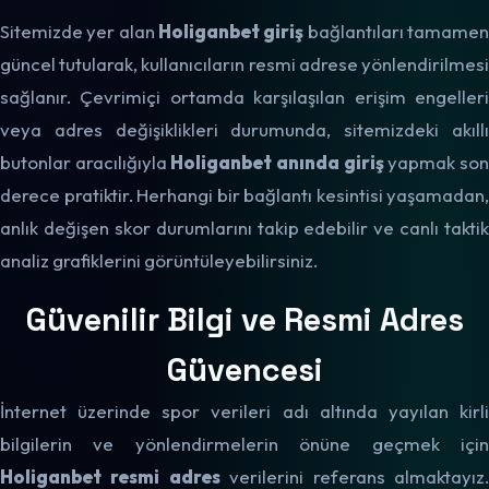
Sitemizde yer alan
Holiganbet giriş
bağlantıları tamame
güncel tutularak, kullanıcıların resmi adrese yönlendirilmesi
sağlanır. Çevrimiçi ortamda karşılaşılan erişim engelleri
veya adres değişiklikleri durumunda, sitemizdeki akıllı
butonlar aracılığıyla
Holiganbet anında giriş
yapmak so
derece pratiktir. Herhangi bir bağlantı kesintisi yaşamadan,
anlık değişen skor durumlarını takip edebilir ve canlı taktik
analiz grafiklerini görüntüleyebilirsiniz.
Güvenilir Bilgi ve Resmi Adres
Güvencesi
İnternet üzerinde spor verileri adı altında yayılan kirli
bilgilerin ve yönlendirmelerin önüne geçmek için
Holiganbet resmi adres
verilerini referans almaktayız