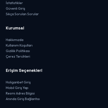
İstatistikler
Güvenli Giriş
Sıkça Sorulan Sorular
Kurumsal
Hakkımızda
Kullanım Koşulları
Gizlilik Politikası
Çerez Tercihleri
Erişim Seçenekleri
Holiganbet Giriş
Mobil Giriş Yap
Resmi Adres Bilgisi
Anında Giriş Bağlantısı