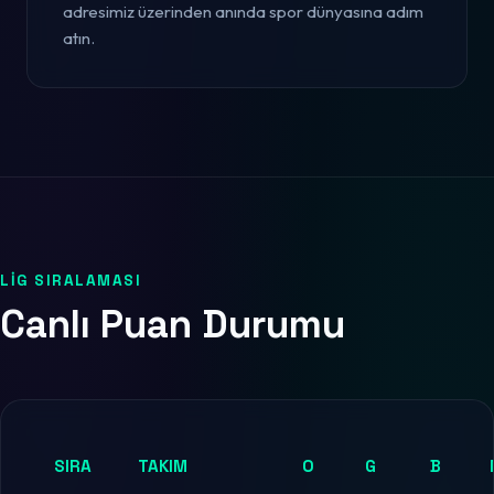
adresimiz üzerinden anında spor dünyasına adım
atın.
LIG SIRALAMASI
Canlı Puan Durumu
SIRA
TAKIM
O
G
B