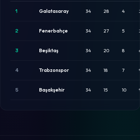
1
Galatasaray
34
28
4
2
Fenerbahçe
34
27
5
3
Beşiktaş
34
20
8
4
Trabzonspor
34
18
7
5
Başakşehir
34
15
10