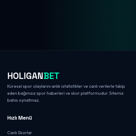
öncelikli konudur.
Sistemimiz global veri sağlayıcıları ile entegre
çalışmaktadır. Sahadaki gelişmeler (gol, kırmızı kart,
basket sayıları vb.) ortalama 1-2 saniye gecikmeyle anlık
olarak ekranınıza yansıtılır.
HOLIGAN
BET
Küresel spor olaylarını anlık istatistikler ve canlı verilerle takip
eden bağımsız spor haberleri ve skor platformudur. Sitemiz
bahis oynatmaz.
Hızlı Menü
Canlı Skorlar