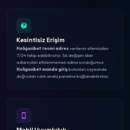
Kesintisiz Erişim
Holiganbet resmi adres
verilerini sitemizden
7/24 takip edebilirsiniz. Sık değişen alan
adlarından etkilenmemek adına sunduğumuz
Holiganbet anında giriş
butonları sayesinde
doğrudan canlı analiz paneline bağlanabilirsiniz.
Mobil Uyumluluk