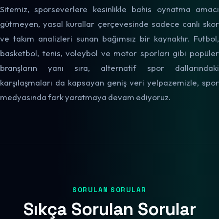
Sitemiz, sporseverlere kesinlikle bahis oynatma amacı
gütmeyen, yasal kurallar çerçevesinde sadece canlı skor
ve takım analizleri sunan bağımsız bir kaynaktır. Futbol,
basketbol, tenis, voleybol ve motor sporları gibi popüler
branşların yanı sıra, alternatif spor dallarındaki
karşılaşmaları da kapsayan geniş veri yelpazemizle, spor
medyasında fark yaratmaya devam ediyoruz.
SORULAN SORULAR
Sıkça Sorulan Sorular