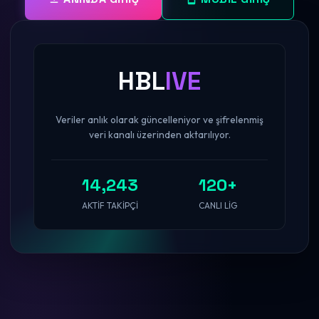
HBL
IVE
Veriler anlık olarak güncelleniyor ve şifrelenmiş
veri kanalı üzerinden aktarılıyor.
14,239
120+
AKTIF TAKIPÇI
CANLI LIG