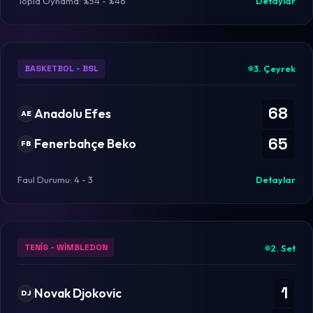
Topla Oynama: %54 - %46
Detaylar
BASKETBOL - BSL
3. Çeyrek
68
Anadolu Efes
AE
65
Fenerbahçe Beko
FB
Faul Durumu: 4 - 3
Detaylar
TENIS - WIMBLEDON
2. Set
1
Novak Djokovic
DJ