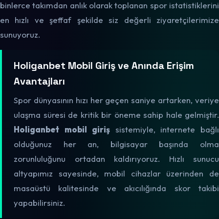
binlerce takımdan anlık olarak toplanan spor istatistiklerini
en hızlı ve şeffaf şekilde siz değerli ziyaretçilerimize
sunuyoruz.
Holiganbet Mobil Giriş ve Anında Erişim
Avantajları
Spor dünyasının hızı her geçen saniye artarken, veriye
ulaşma süresi de kritik bir öneme sahip hale gelmiştir.
Holiganbet mobil giriş
sistemiyle, internete bağl
olduğunuz her an, bilgisayar başında olma
zorunluluğunu ortadan kaldırıyoruz. Hızlı sunucu
altyapımız sayesinde, mobil cihazlar üzerinden de
masaüstü kalitesinde ve akıcılığında skor takibi
yapabilirsiniz.