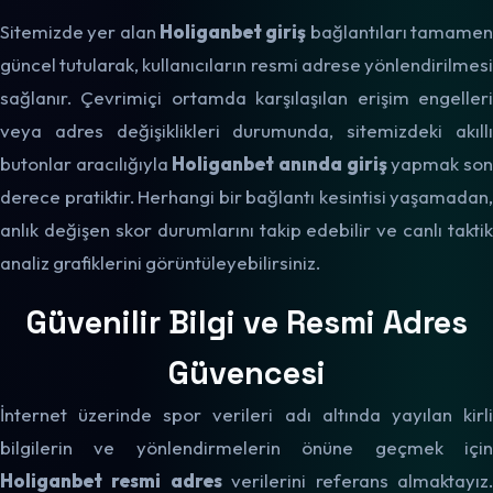
Sitemizde yer alan
Holiganbet giriş
bağlantıları tamame
güncel tutularak, kullanıcıların resmi adrese yönlendirilmesi
sağlanır. Çevrimiçi ortamda karşılaşılan erişim engelleri
veya adres değişiklikleri durumunda, sitemizdeki akıllı
butonlar aracılığıyla
Holiganbet anında giriş
yapmak so
derece pratiktir. Herhangi bir bağlantı kesintisi yaşamadan,
anlık değişen skor durumlarını takip edebilir ve canlı taktik
analiz grafiklerini görüntüleyebilirsiniz.
Güvenilir Bilgi ve Resmi Adres
Güvencesi
İnternet üzerinde spor verileri adı altında yayılan kirli
bilgilerin ve yönlendirmelerin önüne geçmek için
Holiganbet resmi adres
verilerini referans almaktayız