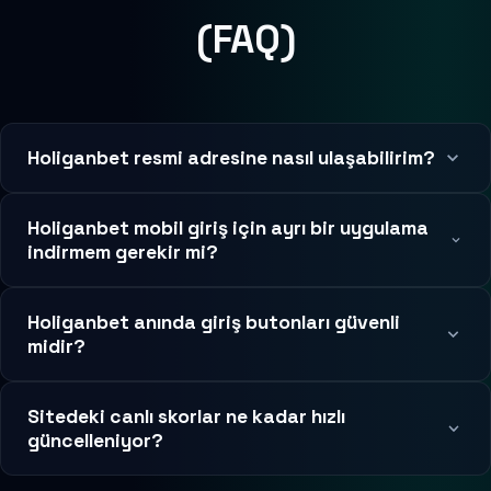
(FAQ)
Holiganbet resmi adresine nasıl ulaşabilirim?
Sitemiz üzerinden her zaman en güncel
Holiganbet
Holiganbet mobil giriş için ayrı bir uygulama
resmi adres
indirmem gerekir mi?
linklerine ulaşabilirsiniz. Bağlantılarımız
düzenli olarak kontrol edilmekte ve kesintisiz erişim
sağlamanız amacıyla güncellenmektedir.
Hayır, ek bir uygulama indirmenize gerek yoktur.
Holiganbet anında giriş butonları güvenli
Holiganbet mobil giriş
midir?
linkimiz tüm popüler mobil
tarayıcılar (Safari, Chrome, Opera vb.) ile %100 uyumlu
çalışacak şekilde optimize edilmiştir.
Evet, sitemizde yer alan
Holiganbet anında giriş
Sitedeki canlı skorlar ne kadar hızlı
bağlantıları SSL sertifikasıyla korunan güvenli sunucular
güncelleniyor?
üzerinden yönlendirilir. Kullanıcı güvenliği sitemiz için en