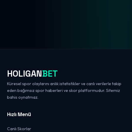
öncelikli konudur.
Sistemimiz global veri sağlayıcıları ile entegre
çalışmaktadır. Sahadaki gelişmeler (gol, kırmızı kart,
basket sayıları vb.) ortalama 1-2 saniye gecikmeyle anlık
olarak ekranınıza yansıtılır.
HOLIGAN
BET
Küresel spor olaylarını anlık istatistikler ve canlı verilerle takip
eden bağımsız spor haberleri ve skor platformudur. Sitemiz
bahis oynatmaz.
Hızlı Menü
Canlı Skorlar