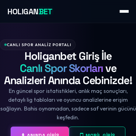
HOLIGAN
BET
CANLI SPOR ANALIZ PORTALI
Holiganbet Giriş İle
Canlı Spor Skorları
ve
Analizleri Anında Cebinizde!
En güncel spor istatistikleri, anlık maç sonuçları,
detaylı lig tabloları ve oyuncu analizlerine erişim
sağlayın. Bahis oynamadan, sadece saf verinin gücünü
keşfedin.
ANINDA GIRIŞ
MOBIL GIRIŞ