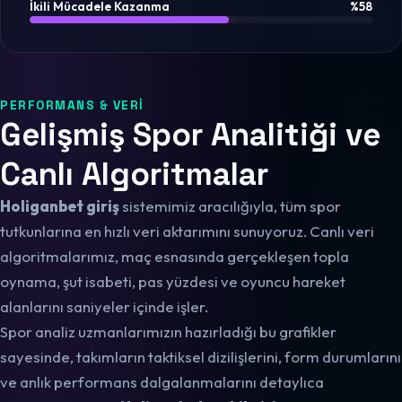
İkili Mücadele Kazanma
%58
PERFORMANS & VERI
Gelişmiş Spor Analitiği ve
Canlı Algoritmalar
Holiganbet giriş
sistemimiz aracılığıyla, tüm spor
tutkunlarına en hızlı veri aktarımını sunuyoruz. Canlı veri
algoritmalarımız, maç esnasında gerçekleşen topla
oynama, şut isabeti, pas yüzdesi ve oyuncu hareket
alanlarını saniyeler içinde işler.
Spor analiz uzmanlarımızın hazırladığı bu grafikler
sayesinde, takımların taktiksel dizilişlerini, form durumlarını
ve anlık performans dalgalanmalarını detaylıca