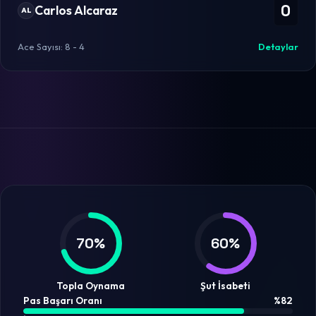
0
Carlos Alcaraz
AL
Ace Sayısı: 8 - 4
Detaylar
70%
60%
Topla Oynama
Şut İsabeti
Pas Başarı Oranı
%82