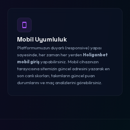
Mobil Uyumluluk
Platformumuzun duyarlı (responsive) yapısı
sayesinde, her zaman her yerden
Holiganbet
mobil giriş
yapabilirsiniz. Mobil cihazınızın
tarayıcısına sitemizin güncel adresini yazarak en
son canlı skorları, takımların güncel puan
durumlarını ve maç analizlerini görebilirsiniz.