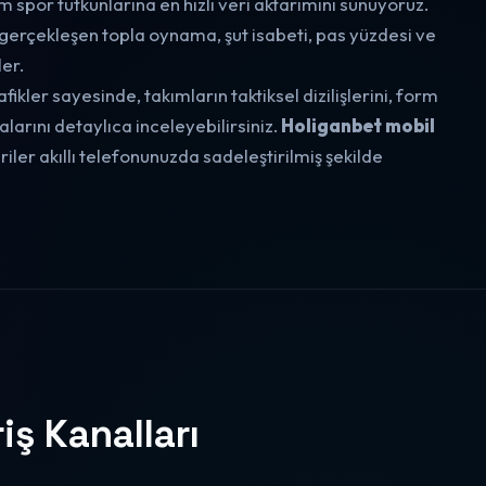
m spor tutkunlarına en hızlı veri aktarımını sunuyoruz.
gerçekleşen topla oynama, şut isabeti, pas yüzdesi ve
ler.
ikler sayesinde, takımların taktiksel dizilişlerini, form
arını detaylıca inceleyebilirsiniz.
Holiganbet mobil
er akıllı telefonunuzda sadeleştirilmiş şekilde
iş Kanalları