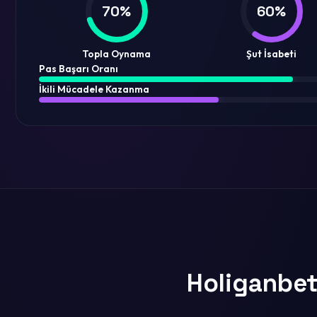
70%
60%
Topla Oynama
Şut İsabeti
Pas Başarı Oranı
İkili Mücadele Kazanma
Holiganbet 