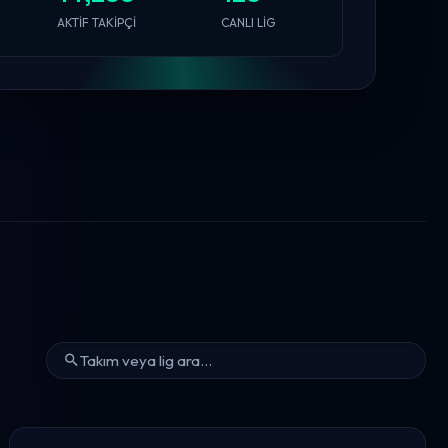
AKTIF TAKIPÇI
CANLI LIG