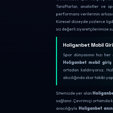
Taraftarlar, analistler ve s
performans verilerinin arkası
Küresel düzeyde yüzlerce ligde
siz değerli ziyaretçilerimize 
Holiganbet Mobil Giri
Spor dünyasının hızı her
Holiganbet mobil giriş
ortadan kaldırıyoruz. Hı
akıcılığında skor takibi yap
Sitemizde yer alan
Holiganbe
sağlanır. Çevrimiçi ortamda ka
aracılığıyla
Holiganbet anın