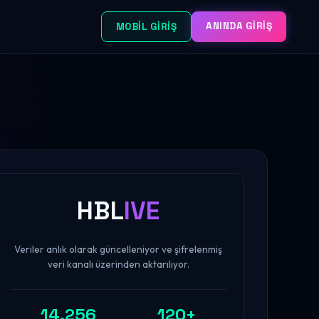
ANINDA GIRIŞ
MOBIL GIRIŞ
HBL
IVE
Veriler anlık olarak güncelleniyor ve şifrelenmiş
veri kanalı üzerinden aktarılıyor.
14,256
120+