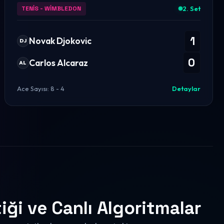
TENIS - WIMBLEDON
2. Set
1
Novak Djokovic
DJ
0
Carlos Alcaraz
AL
Ace Sayısı: 8 - 4
Detaylar
iği ve Canlı Algoritmalar