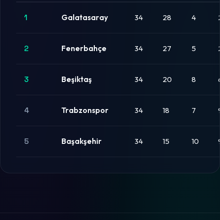
1
Galatasaray
34
28
4
2
Fenerbahçe
34
27
5
3
Beşiktaş
34
20
8
4
Trabzonspor
34
18
7
5
Başakşehir
34
15
10