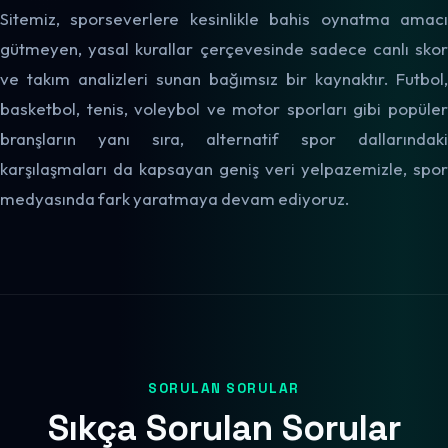
Sitemiz, sporseverlere kesinlikle bahis oynatma amacı
gütmeyen, yasal kurallar çerçevesinde sadece canlı skor
ve takım analizleri sunan bağımsız bir kaynaktır. Futbol,
basketbol, tenis, voleybol ve motor sporları gibi popüler
branşların yanı sıra, alternatif spor dallarındaki
karşılaşmaları da kapsayan geniş veri yelpazemizle, spor
medyasında fark yaratmaya devam ediyoruz.
SORULAN SORULAR
Sıkça Sorulan Sorular