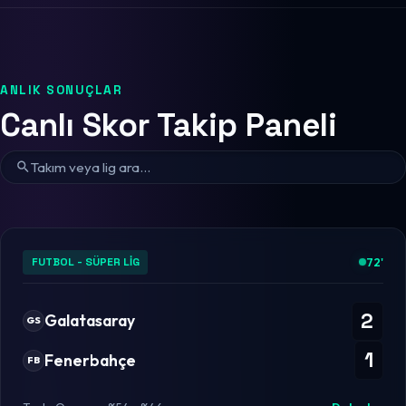
ANLIK SONUÇLAR
Canlı Skor Takip Paneli
FUTBOL - SÜPER LIG
72'
2
Galatasaray
GS
1
Fenerbahçe
FB