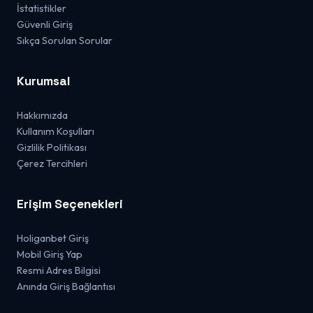
İstatistikler
Güvenli Giriş
Sıkça Sorulan Sorular
Kurumsal
Hakkımızda
Kullanım Koşulları
Gizlilik Politikası
Çerez Tercihleri
Erişim Seçenekleri
Holiganbet Giriş
Mobil Giriş Yap
Resmi Adres Bilgisi
Anında Giriş Bağlantısı