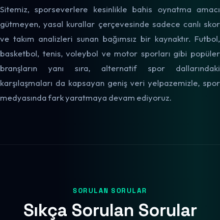
Sitemiz, sporseverlere kesinlikle bahis oynatma amacı
gütmeyen, yasal kurallar çerçevesinde sadece canlı skor
ve takım analizleri sunan bağımsız bir kaynaktır. Futbol,
basketbol, tenis, voleybol ve motor sporları gibi popüler
branşların yanı sıra, alternatif spor dallarındaki
karşılaşmaları da kapsayan geniş veri yelpazemizle, spor
medyasında fark yaratmaya devam ediyoruz.
SORULAN SORULAR
Sıkça Sorulan Sorular