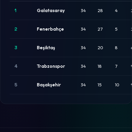
1
Galatasaray
34
28
4
2
Fenerbahçe
34
27
5
3
Beşiktaş
34
20
8
4
Trabzonspor
34
18
7
5
Başakşehir
34
15
10