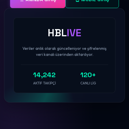
HBL
IVE
Veriler anlık olarak güncelleniyor ve şifrelenmiş
veri kanalı üzerinden aktarılıyor.
14,247
120+
AKTIF TAKIPÇI
CANLI LIG