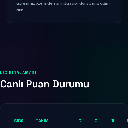
adresimiz üzerinden anında spor dünyasına adım
atın.
LIG SIRALAMASI
Canlı Puan Durumu
SIRA
TAKIM
O
G
B