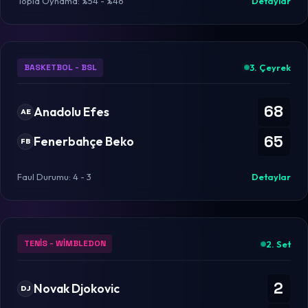
Topla Oynama: %54 - %46
Detaylar
BASKETBOL - BSL
3. Çeyrek
68
Anadolu Efes
AE
65
Fenerbahçe Beko
FB
Faul Durumu: 4 - 3
Detaylar
TENIS - WIMBLEDON
2. Set
2
Novak Djokovic
DJ