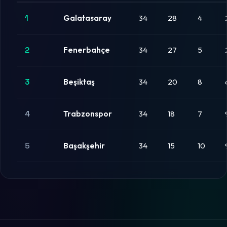
1
Galatasaray
34
28
4
2
Fenerbahçe
34
27
5
3
Beşiktaş
34
20
8
4
Trabzonspor
34
18
7
5
Başakşehir
34
15
10