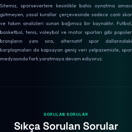
Sitemiz, sporseverlere kesinlikle bahis oynatma amacı
gütmeyen, yasal kurallar çerçevesinde sadece canlı skor
ve takım analizleri sunan bağımsız bir kaynaktır. Futbol,
basketbol, tenis, voleybol ve motor sporları gibi popüler
branşların yanı sıra, alternatif spor dallarındaki
karşılaşmaları da kapsayan geniş veri yelpazemizle, spor
medyasında fark yaratmaya devam ediyoruz.
SORULAN SORULAR
Sıkça Sorulan Sorular