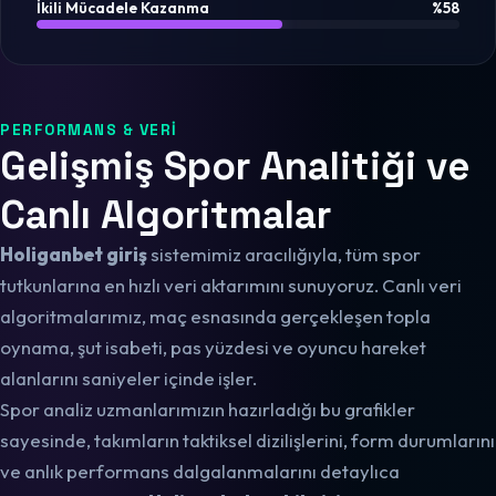
İkili Mücadele Kazanma
%51
PERFORMANS & VERI
Gelişmiş Spor Analitiği ve
Canlı Algoritmalar
Holiganbet giriş
sistemimiz aracılığıyla, tüm spor
tutkunlarına en hızlı veri aktarımını sunuyoruz. Canlı veri
algoritmalarımız, maç esnasında gerçekleşen topla
oynama, şut isabeti, pas yüzdesi ve oyuncu hareket
alanlarını saniyeler içinde işler.
Spor analiz uzmanlarımızın hazırladığı bu grafikler
sayesinde, takımların taktiksel dizilişlerini, form durumlarını
ve anlık performans dalgalanmalarını detaylıca