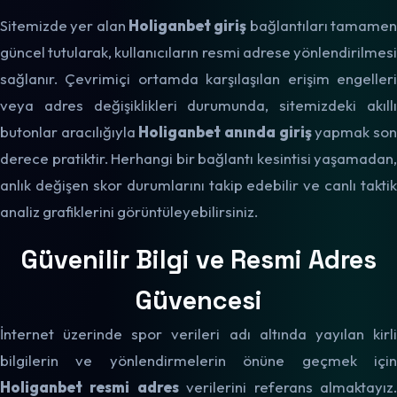
Sitemizde yer alan
Holiganbet giriş
bağlantıları tamame
güncel tutularak, kullanıcıların resmi adrese yönlendirilmesi
sağlanır. Çevrimiçi ortamda karşılaşılan erişim engelleri
veya adres değişiklikleri durumunda, sitemizdeki akıllı
butonlar aracılığıyla
Holiganbet anında giriş
yapmak so
derece pratiktir. Herhangi bir bağlantı kesintisi yaşamadan,
anlık değişen skor durumlarını takip edebilir ve canlı taktik
analiz grafiklerini görüntüleyebilirsiniz.
Güvenilir Bilgi ve Resmi Adres
Güvencesi
İnternet üzerinde spor verileri adı altında yayılan kirli
bilgilerin ve yönlendirmelerin önüne geçmek için
Holiganbet resmi adres
verilerini referans almaktayız