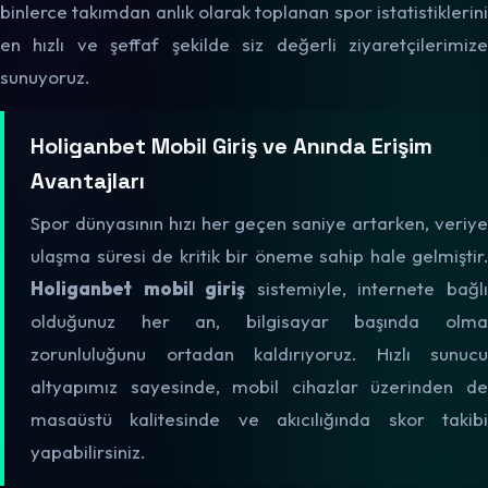
binlerce takımdan anlık olarak toplanan spor istatistiklerini
en hızlı ve şeffaf şekilde siz değerli ziyaretçilerimize
sunuyoruz.
Holiganbet Mobil Giriş ve Anında Erişim
Avantajları
Spor dünyasının hızı her geçen saniye artarken, veriye
ulaşma süresi de kritik bir öneme sahip hale gelmiştir.
Holiganbet mobil giriş
sistemiyle, internete bağl
olduğunuz her an, bilgisayar başında olma
zorunluluğunu ortadan kaldırıyoruz. Hızlı sunucu
altyapımız sayesinde, mobil cihazlar üzerinden de
masaüstü kalitesinde ve akıcılığında skor takibi
yapabilirsiniz.