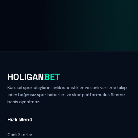
öncelikli konudur.
Sistemimiz global veri sağlayıcıları ile entegre
çalışmaktadır. Sahadaki gelişmeler (gol, kırmızı kart,
basket sayıları vb.) ortalama 1-2 saniye gecikmeyle anlık
olarak ekranınıza yansıtılır.
HOLIGAN
BET
Küresel spor olaylarını anlık istatistikler ve canlı verilerle takip
eden bağımsız spor haberleri ve skor platformudur. Sitemiz
bahis oynatmaz.
Hızlı Menü
Canlı Skorlar