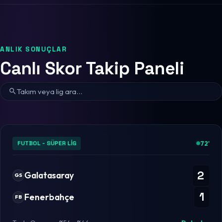
ANLIK SONUÇLAR
Canlı Skor Takip Paneli
FUTBOL - SÜPER LIG
72'
2
Galatasaray
GS
1
Fenerbahçe
FB