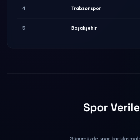
4
Trabzonspor
5
Başakşehir
Spor Veril
Günümüzde spor karşılaşmalar