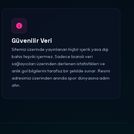
Güvenilir Veri
Sitemiz üzerinde yayınlanan hiçbir içerik yasa dışı
bahis teşviki içermez. Sadece lisanslı veri
sağlayıcıları üzerinden derlenen istatistikleri ve
anlık gol bilgilerini tarafsız bir şekilde sunar. Resmi
adresimiz üzerinden anında spor dünyasına adım
atın.