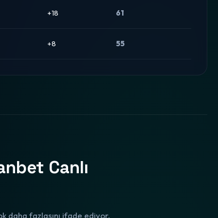
+18
61
+8
55
anbet Canlı
 daha fazlasını ifade ediyor.