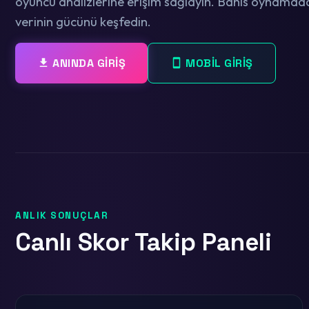
oyuncu analizlerine erişim sağlayın. Bahis oynamad
verinin gücünü keşfedin.
ANINDA GIRIŞ
MOBIL GIRIŞ
ANLIK SONUÇLAR
Canlı Skor Takip Paneli