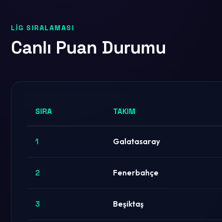
LIG SIRALAMASI
Canlı Puan Durumu
SIRA
TAKIM
1
Galatasaray
2
Fenerbahçe
3
Beşiktaş