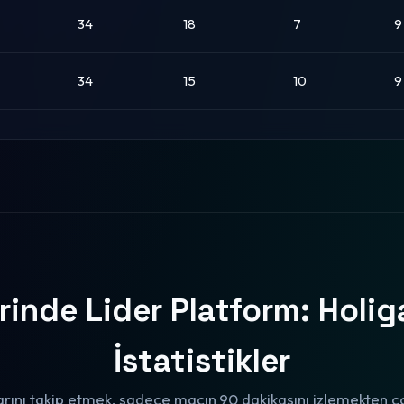
34
18
7
9
34
15
10
9
erinde Lider Platform: Holig
İstatistikler
ını takip etmek, sadece maçın 90 dakikasını izlemekten çok