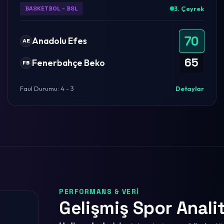
BASKETBOL - BSL
3. Çeyrek
70
Anadolu Efes
AE
65
Fenerbahçe Beko
FB
Faul Durumu: 4 - 3
Detaylar
PERFORMANS & VERI
Gelişmiş Spor Analit