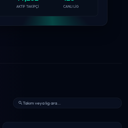
AKTIF TAKIPÇI
CANLI LIG