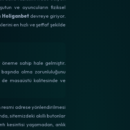
şutun ve oyuncuların fiziksel
a
Holiganbet
devreye giriyor.
rini en hızlı ve şeffaf şekilde
r öneme sahip hale gelmiştir.
r başında olma zorunluluğunu
n de masaüstü kalitesinde ve
n resmi adrese yönlendirilmesi
da, sitemizdeki akıllı butonlar
tı kesintisi yaşamadan, anlık