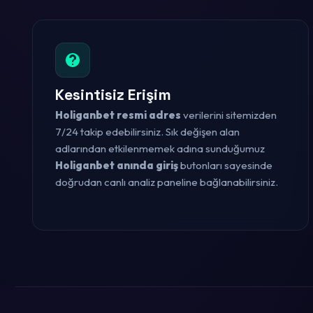
Kesintisiz Erişim
Holiganbet resmi adres
verilerini sitemizden
7/24 takip edebilirsiniz. Sık değişen alan
adlarından etkilenmemek adına sunduğumuz
Holiganbet anında giriş
butonları sayesinde
doğrudan canlı analiz paneline bağlanabilirsiniz.