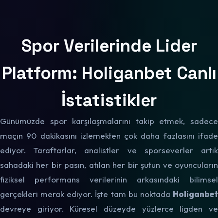
Spor Verilerinde Lider
Platform: Holiganbet Canlı
İstatistikler
Günümüzde spor karşılaşmalarını takip etmek, sadece
maçın 90 dakikasını izlemekten çok daha fazlasını ifade
ediyor. Taraftarlar, analistler ve sporseverler artık
sahadaki her bir pasın, atılan her bir şutun ve oyuncuların
fiziksel performans verilerinin arkasındaki bilimsel
gerçekleri merak ediyor. İşte tam bu noktada
Holiganbet
devreye giriyor. Küresel düzeyde yüzlerce ligden ve