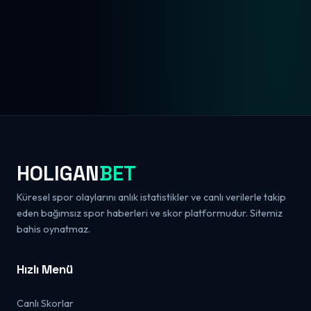
öncelikli konudur.
Sistemimiz global veri sağlayıcıları ile entegre
çalışmaktadır. Sahadaki gelişmeler (gol, kırmızı kart,
basket sayıları vb.) ortalama 1-2 saniye gecikmeyle anlık
olarak ekranınıza yansıtılır.
HOLIGAN
BET
Küresel spor olaylarını anlık istatistikler ve canlı verilerle takip
eden bağımsız spor haberleri ve skor platformudur. Sitemiz
bahis oynatmaz.
Hızlı Menü
Canlı Skorlar