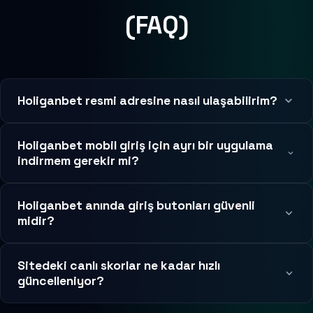
(FAQ)
Holiganbet resmi adresine nasıl ulaşabilirim?
Sitemiz üzerinden her zaman en güncel
Holiganbet
Holiganbet mobil giriş için ayrı bir uygulama
resmi adres
indirmem gerekir mi?
linklerine ulaşabilirsiniz. Bağlantılarımız
düzenli olarak kontrol edilmekte ve kesintisiz erişim
sağlamanız amacıyla güncellenmektedir.
Hayır, ek bir uygulama indirmenize gerek yoktur.
Holiganbet anında giriş butonları güvenli
Holiganbet mobil giriş
midir?
linkimiz tüm popüler mobil
tarayıcılar (Safari, Chrome, Opera vb.) ile %100 uyumlu
çalışacak şekilde optimize edilmiştir.
Evet, sitemizde yer alan
Holiganbet anında giriş
Sitedeki canlı skorlar ne kadar hızlı
bağlantıları SSL sertifikasıyla korunan güvenli sunucular
güncelleniyor?
üzerinden yönlendirilir. Kullanıcı güvenliği sitemiz için en