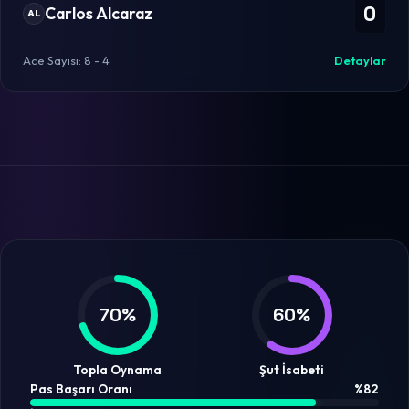
0
Carlos Alcaraz
AL
Ace Sayısı: 8 - 4
Detaylar
70%
60%
Topla Oynama
Şut İsabeti
Pas Başarı Oranı
%82