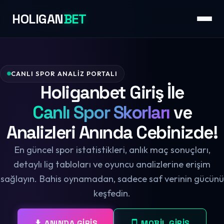
HOLIGAN
BET
CANLI SPOR ANALIZ PORTALI
Holiganbet Giriş İle
Canlı Spor Skorları
ve
Analizleri Anında Cebinizde!
En güncel spor istatistikleri, anlık maç sonuçları,
detaylı lig tabloları ve oyuncu analizlerine erişim
sağlayın. Bahis oynamadan, sadece saf verinin gücünü
keşfedin.
ANINDA GIRIŞ
MOBIL GIRIŞ