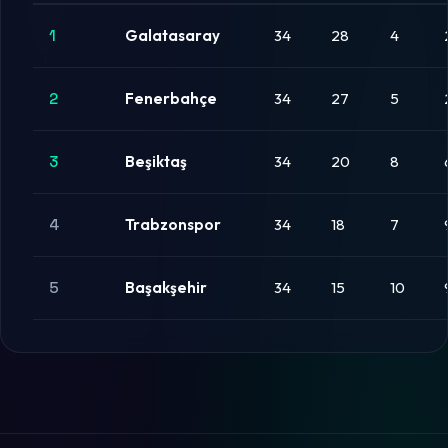
1
Galatasaray
34
28
4
2
Fenerbahçe
34
27
5
3
Beşiktaş
34
20
8
4
Trabzonspor
34
18
7
5
Başakşehir
34
15
10