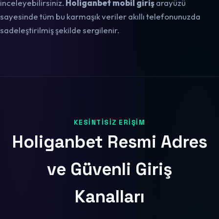
inceleyebilirsiniz.
Holiganbet mobil giriş
arayüzü
sayesinde tüm bu karmaşık veriler akıllı telefonunuzda
sadeleştirilmiş şekilde sergilenir.
KESINTISIZ ERIŞIM
Holiganbet Resmi Adres
ve Güvenli Giriş
Kanalları