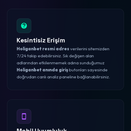
Kesintisiz Erişim
Holiganbet resmi adres
verilerini sitemizden
7/24 takip edebilirsiniz. Sık değişen alan
adlarından etkilenmemek adına sunduğumuz
Holiganbet anında giriş
butonları sayesinde
doğrudan canlı analiz paneline bağlanabilirsiniz.
Mobil Uyumluluk