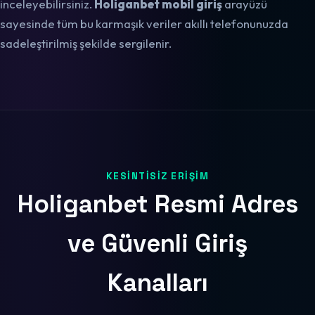
inceleyebilirsiniz.
Holiganbet mobil giriş
arayüzü
sayesinde tüm bu karmaşık veriler akıllı telefonunuzda
sadeleştirilmiş şekilde sergilenir.
KESINTISIZ ERIŞIM
Holiganbet Resmi Adres
ve Güvenli Giriş
Kanalları