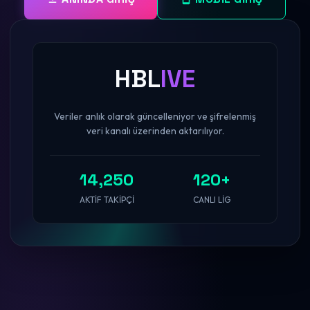
HBL
IVE
Veriler anlık olarak güncelleniyor ve şifrelenmiş
veri kanalı üzerinden aktarılıyor.
14,257
120+
AKTIF TAKIPÇI
CANLI LIG