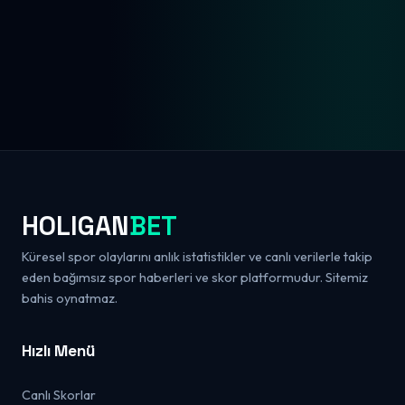
öncelikli konudur.
Sistemimiz global veri sağlayıcıları ile entegre
çalışmaktadır. Sahadaki gelişmeler (gol, kırmızı kart,
basket sayıları vb.) ortalama 1-2 saniye gecikmeyle anlık
olarak ekranınıza yansıtılır.
HOLIGAN
BET
Küresel spor olaylarını anlık istatistikler ve canlı verilerle takip
eden bağımsız spor haberleri ve skor platformudur. Sitemiz
bahis oynatmaz.
Hızlı Menü
Canlı Skorlar