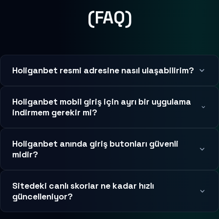
(FAQ)
Holiganbet resmi adresine nasıl ulaşabilirim?
Sitemiz üzerinden her zaman en güncel
Holiganbet
Holiganbet mobil giriş için ayrı bir uygulama
resmi adres
indirmem gerekir mi?
linklerine ulaşabilirsiniz. Bağlantılarımız
düzenli olarak kontrol edilmekte ve kesintisiz erişim
sağlamanız amacıyla güncellenmektedir.
Hayır, ek bir uygulama indirmenize gerek yoktur.
Holiganbet anında giriş butonları güvenli
Holiganbet mobil giriş
midir?
linkimiz tüm popüler mobil
tarayıcılar (Safari, Chrome, Opera vb.) ile %100 uyumlu
çalışacak şekilde optimize edilmiştir.
Evet, sitemizde yer alan
Holiganbet anında giriş
Sitedeki canlı skorlar ne kadar hızlı
bağlantıları SSL sertifikasıyla korunan güvenli sunucular
güncelleniyor?
üzerinden yönlendirilir. Kullanıcı güvenliği sitemiz için en