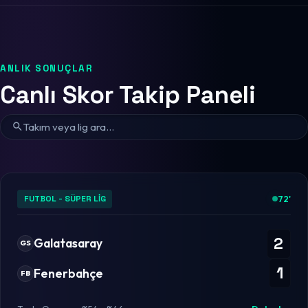
ANLIK SONUÇLAR
Canlı Skor Takip Paneli
FUTBOL - SÜPER LIG
72'
2
Galatasaray
GS
1
Fenerbahçe
FB