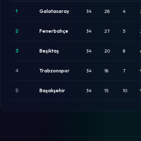
1
Galatasaray
34
28
4
2
Fenerbahçe
34
27
5
3
Beşiktaş
34
20
8
4
Trabzonspor
34
18
7
5
Başakşehir
34
15
10