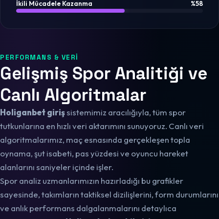
İkili Mücadele Kazanma
%58
PERFORMANS & VERI
Gelişmiş Spor Analitiği ve
Canlı Algoritmalar
Holiganbet giriş
sistemimiz aracılığıyla, tüm spor
tutkunlarına en hızlı veri aktarımını sunuyoruz. Canlı veri
algoritmalarımız, maç esnasında gerçekleşen topla
oynama, şut isabeti, pas yüzdesi ve oyuncu hareket
alanlarını saniyeler içinde işler.
Spor analiz uzmanlarımızın hazırladığı bu grafikler
sayesinde, takımların taktiksel dizilişlerini, form durumlarını
ve anlık performans dalgalanmalarını detaylıca