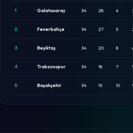
1
Galatasaray
34
28
4
2
Fenerbahçe
34
27
5
3
Beşiktaş
34
20
8
4
Trabzonspor
34
18
7
5
Başakşehir
34
15
10