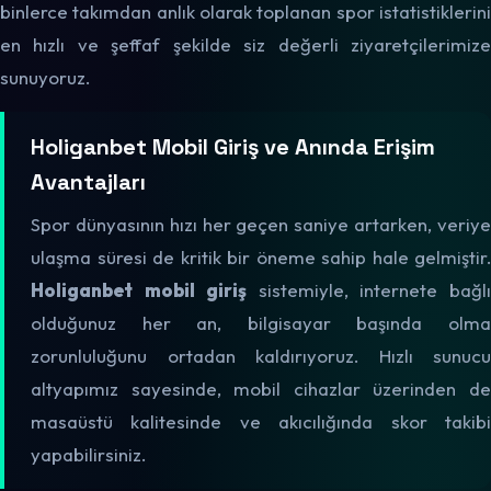
binlerce takımdan anlık olarak toplanan spor istatistiklerini
en hızlı ve şeffaf şekilde siz değerli ziyaretçilerimize
sunuyoruz.
Holiganbet Mobil Giriş ve Anında Erişim
Avantajları
Spor dünyasının hızı her geçen saniye artarken, veriye
ulaşma süresi de kritik bir öneme sahip hale gelmiştir.
Holiganbet mobil giriş
sistemiyle, internete bağl
olduğunuz her an, bilgisayar başında olma
zorunluluğunu ortadan kaldırıyoruz. Hızlı sunucu
altyapımız sayesinde, mobil cihazlar üzerinden de
masaüstü kalitesinde ve akıcılığında skor takibi
yapabilirsiniz.