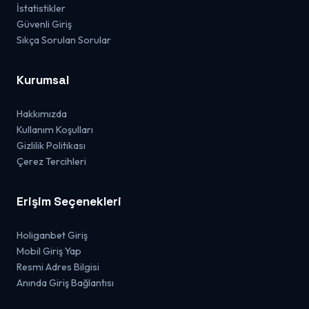
İstatistikler
Güvenli Giriş
Sıkça Sorulan Sorular
Kurumsal
Hakkımızda
Kullanım Koşulları
Gizlilik Politikası
Çerez Tercihleri
Erişim Seçenekleri
Holiganbet Giriş
Mobil Giriş Yap
Resmi Adres Bilgisi
Anında Giriş Bağlantısı