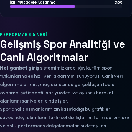
İkili Mücadele Kazanma
%58
PERFORMANS & VERI
Gelişmiş Spor Analitiği ve
Canlı Algoritmalar
Holiganbet giriş
sistemimiz aracılığıyla, tüm spor
tutkunlarına en hızlı veri aktarımını sunuyoruz. Canlı veri
algoritmalarımız, maç esnasında gerçekleşen topla
oynama, şut isabeti, pas yüzdesi ve oyuncu hareket
alanlarını saniyeler içinde işler.
Spor analiz uzmanlarımızın hazırladığı bu grafikler
sayesinde, takımların taktiksel dizilişlerini, form durumlarını
ve anlık performans dalgalanmalarını detaylıca