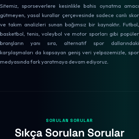
Sitemiz, sporseverlere kesinlikle bahis oynatma amacı
gütmeyen, yasal kurallar çerçevesinde sadece canlı skor
ve takım analizleri sunan bağımsız bir kaynaktır. Futbol,
basketbol, tenis, voleybol ve motor sporları gibi popüler
branşların yanı sıra, alternatif spor dallarındaki
karşılaşmaları da kapsayan geniş veri yelpazemizle, spor
medyasında fark yaratmaya devam ediyoruz.
SORULAN SORULAR
Sıkça Sorulan Sorular