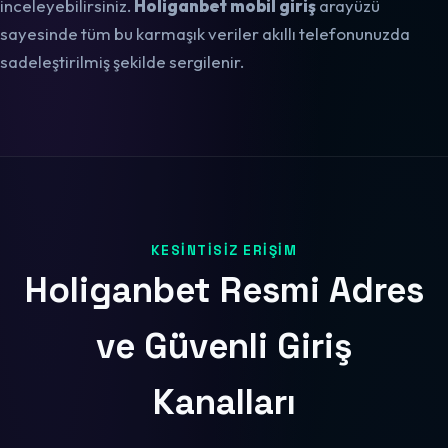
inceleyebilirsiniz.
Holiganbet mobil giriş
arayüzü
sayesinde tüm bu karmaşık veriler akıllı telefonunuzda
sadeleştirilmiş şekilde sergilenir.
KESINTISIZ ERIŞIM
Holiganbet Resmi Adres
ve Güvenli Giriş
Kanalları