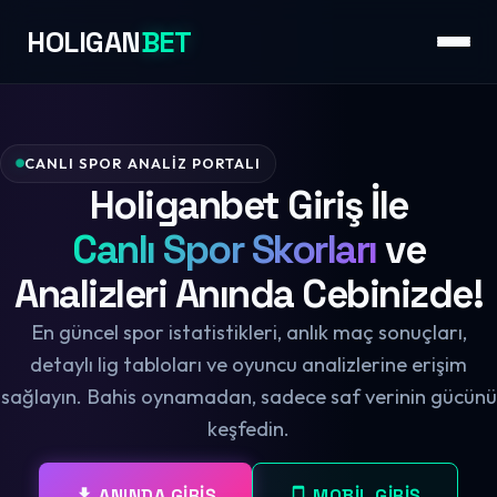
HOLIGAN
BET
CANLI SPOR ANALIZ PORTALI
Holiganbet Giriş İle
Canlı Spor Skorları
ve
Analizleri Anında Cebinizde!
En güncel spor istatistikleri, anlık maç sonuçları,
detaylı lig tabloları ve oyuncu analizlerine erişim
sağlayın. Bahis oynamadan, sadece saf verinin gücünü
keşfedin.
ANINDA GIRIŞ
MOBIL GIRIŞ