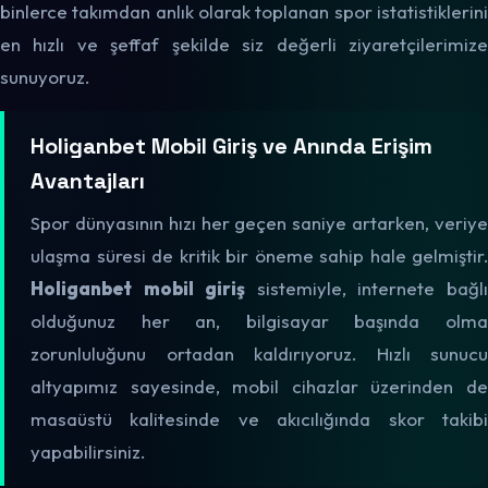
binlerce takımdan anlık olarak toplanan spor istatistiklerini
en hızlı ve şeffaf şekilde siz değerli ziyaretçilerimize
sunuyoruz.
Holiganbet Mobil Giriş ve Anında Erişim
Avantajları
Spor dünyasının hızı her geçen saniye artarken, veriye
ulaşma süresi de kritik bir öneme sahip hale gelmiştir.
Holiganbet mobil giriş
sistemiyle, internete bağl
olduğunuz her an, bilgisayar başında olma
zorunluluğunu ortadan kaldırıyoruz. Hızlı sunucu
altyapımız sayesinde, mobil cihazlar üzerinden de
masaüstü kalitesinde ve akıcılığında skor takibi
yapabilirsiniz.