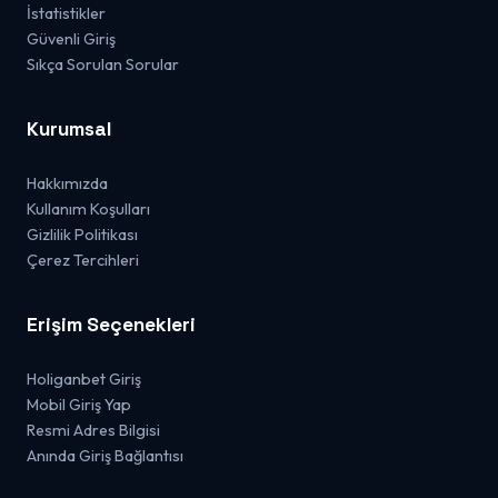
İstatistikler
Güvenli Giriş
Sıkça Sorulan Sorular
Kurumsal
Hakkımızda
Kullanım Koşulları
Gizlilik Politikası
Çerez Tercihleri
Erişim Seçenekleri
Holiganbet Giriş
Mobil Giriş Yap
Resmi Adres Bilgisi
Anında Giriş Bağlantısı