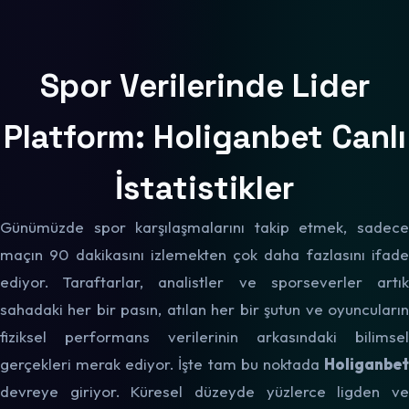
Spor Verilerinde Lider
Platform: Holiganbet Canlı
İstatistikler
Günümüzde spor karşılaşmalarını takip etmek, sadece
maçın 90 dakikasını izlemekten çok daha fazlasını ifade
ediyor. Taraftarlar, analistler ve sporseverler artık
sahadaki her bir pasın, atılan her bir şutun ve oyuncuların
fiziksel performans verilerinin arkasındaki bilimsel
gerçekleri merak ediyor. İşte tam bu noktada
Holiganbet
devreye giriyor. Küresel düzeyde yüzlerce ligden ve