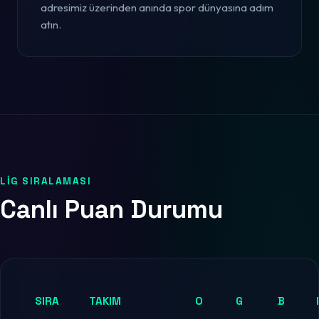
adresimiz üzerinden anında spor dünyasına adım
atın.
LIG SIRALAMASI
Canlı Puan Durumu
SIRA
TAKIM
O
G
B