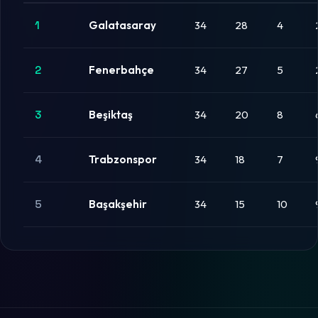
1
Galatasaray
34
28
4
2
Fenerbahçe
34
27
5
3
Beşiktaş
34
20
8
4
Trabzonspor
34
18
7
5
Başakşehir
34
15
10