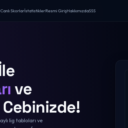
Canlı Skorlar
İstatistikler
Resmi Giriş
Hakkımızda
SSS
İle
rı
ve
a Cebinizde!
ylı lig tabloları ve