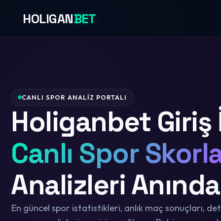
HOLIGAN
BET
CANLI SPOR ANALIZ PORTALI
Holiganbet Giriş 
Canlı Spor Skorla
Analizleri Anınd
En güncel spor istatistikleri, anlık maç sonuçları, deta