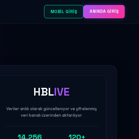
ANINDA GIRIŞ
MOBIL GIRIŞ
HBL
IVE
Veriler anlık olarak güncelleniyor ve şifrelenmiş
veri kanalı üzerinden aktarılıyor.
14,248
120+