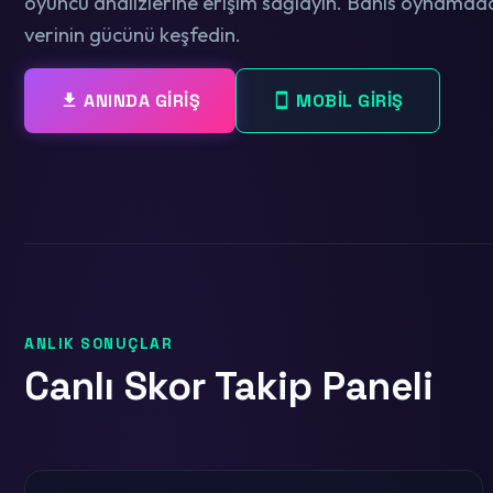
oyuncu analizlerine erişim sağlayın. Bahis oynamad
verinin gücünü keşfedin.
ANINDA GIRIŞ
MOBIL GIRIŞ
ANLIK SONUÇLAR
Canlı Skor Takip Paneli