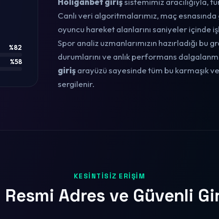
Holiganbet giriş
sistemimiz aracılığıyla, tü
Canlı veri algoritmalarımız, maç esnasında 
oyuncu hareket alanlarını saniyeler içinde iş
Spor analiz uzmanlarımızın hazırladığı bu graf
%76
durumlarını ve anlık performans dalgalanmal
%58
giriş
arayüzü sayesinde tüm bu karmaşık veril
sergilenir.
KESINTISIZ ERIŞIM
Resmi Adres ve Güvenli Gir