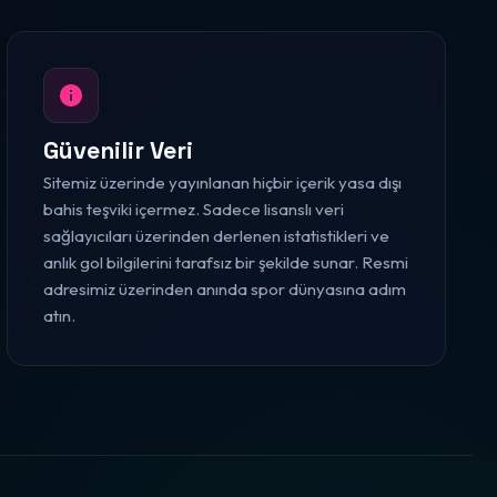
Güvenilir Veri
Sitemiz üzerinde yayınlanan hiçbir içerik yasa dışı
bahis teşviki içermez. Sadece lisanslı veri
sağlayıcıları üzerinden derlenen istatistikleri ve
anlık gol bilgilerini tarafsız bir şekilde sunar. Resmi
adresimiz üzerinden anında spor dünyasına adım
atın.