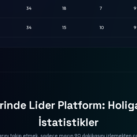
34
18
7
9
34
15
10
9
erinde Lider Platform: Holig
İstatistikler
ını takip etmek, sadece maçın 90 dakikasını izlemekten çok