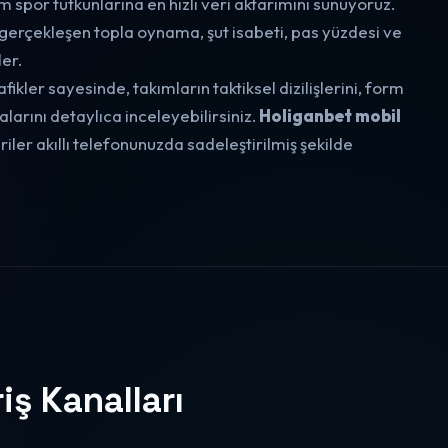
m spor tutkunlarına en hızlı veri aktarımını sunuyoruz.
gerçekleşen topla oynama, şut isabeti, pas yüzdesi ve
ler.
ikler sayesinde, takımların taktiksel dizilişlerini, form
arını detaylıca inceleyebilirsiniz.
Holiganbet mobil
er akıllı telefonunuzda sadeleştirilmiş şekilde
iş Kanalları