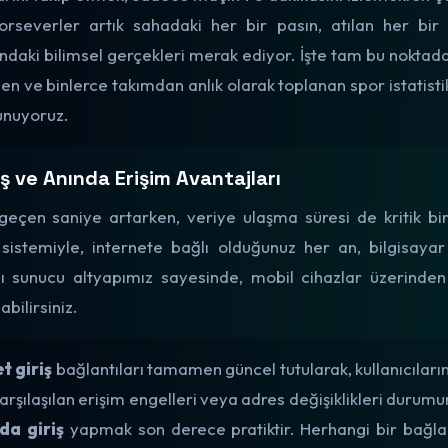
porseverler artık sahadaki her bir pasın, atılan her bir 
ndaki bilimsel gerçekleri merak ediyor. İşte tam bu noktad
n ve binlerce takımdan anlık olarak toplanan spor istatistikle
sunuyoruz.
ş ve Anında Erişim Avantajları
 geçen saniye artarken, veriye ulaşma süresi de kritik bi
sistemiyle, internete bağlı olduğunuz her an, bilgisaya
zlı sunucu altyapımız sayesinde, mobil cihazlar üzerinde
abilirsiniz.
t giriş
bağlantıları tamamen güncel tutularak, kullanıcıları
rşılaşılan erişim engelleri veya adres değişiklikleri durumun
da giriş
yapmak son derece pratiktir. Herhangi bir bağlan