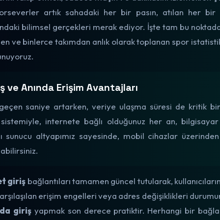
porseverler artık sahadaki her bir pasın, atılan her bir 
ndaki bilimsel gerçekleri merak ediyor. İşte tam bu noktad
n ve binlerce takımdan anlık olarak toplanan spor istatistikle
sunuyoruz.
ş ve Anında Erişim Avantajları
 geçen saniye artarken, veriye ulaşma süresi de kritik bi
sistemiyle, internete bağlı olduğunuz her an, bilgisaya
zlı sunucu altyapımız sayesinde, mobil cihazlar üzerinde
abilirsiniz.
t giriş
bağlantıları tamamen güncel tutularak, kullanıcıları
rşılaşılan erişim engelleri veya adres değişiklikleri durumun
da giriş
yapmak son derece pratiktir. Herhangi bir bağlan