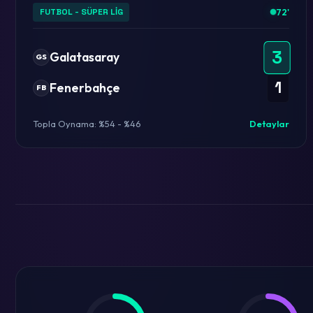
FUTBOL - SÜPER LIG
72'
3
Galatasaray
GS
1
Fenerbahçe
FB
Topla Oynama: %54 - %46
Detaylar