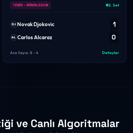
TENIS - WIMBLEDON
2. Set
1
Novak Djokovic
DJ
0
Carlos Alcaraz
AL
Ace Sayısı: 8 - 4
Detaylar
iği ve Canlı Algoritmalar