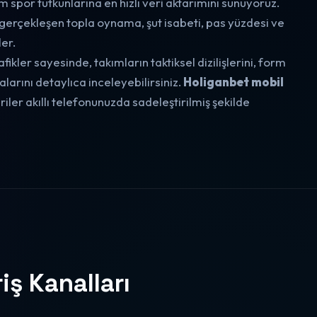
m spor tutkunlarına en hızlı veri aktarımını sunuyoruz.
gerçekleşen topla oynama, şut isabeti, pas yüzdesi ve
ler.
ikler sayesinde, takımların taktiksel dizilişlerini, form
arını detaylıca inceleyebilirsiniz.
Holiganbet mobil
er akıllı telefonunuzda sadeleştirilmiş şekilde
iş Kanalları