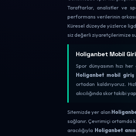
Taraftarlar, analistler ve s
performans verilerinin arkası
Küresel düzeyde yüzlerce ligde
siz değerli ziyaretçilerimize 
Holiganbet Mobil Giri
Spor dünyasının hızı her
Holiganbet mobil giriş
ortadan kaldırıyoruz. Hı
akıcılığında skor takibi yap
Sitemizde yer alan
Holiganbe
sağlanır. Çevrimiçi ortamda ka
aracılığıyla
Holiganbet anın