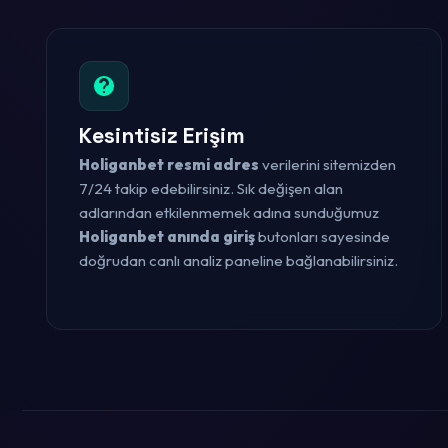
Kesintisiz Erişim
Holiganbet resmi adres
verilerini sitemizden
7/24 takip edebilirsiniz. Sık değişen alan
adlarından etkilenmemek adına sunduğumuz
Holiganbet anında giriş
butonları sayesinde
doğrudan canlı analiz paneline bağlanabilirsiniz.