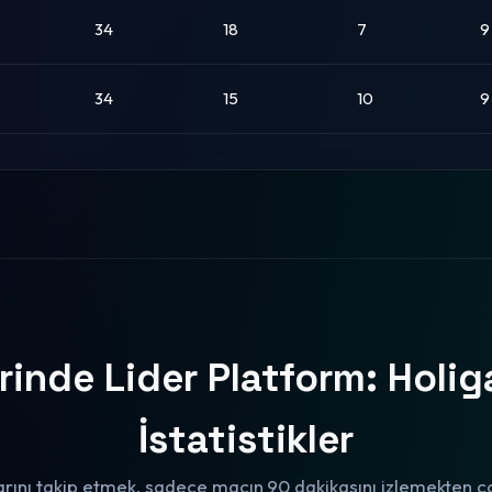
34
18
7
9
34
15
10
9
erinde Lider Platform: Holig
İstatistikler
ını takip etmek, sadece maçın 90 dakikasını izlemekten çok