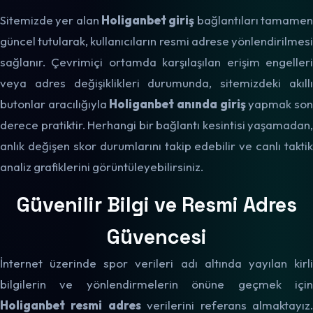
Sitemizde yer alan
Holiganbet giriş
bağlantıları tamame
güncel tutularak, kullanıcıların resmi adrese yönlendirilmesi
sağlanır. Çevrimiçi ortamda karşılaşılan erişim engelleri
veya adres değişiklikleri durumunda, sitemizdeki akıllı
butonlar aracılığıyla
Holiganbet anında giriş
yapmak so
derece pratiktir. Herhangi bir bağlantı kesintisi yaşamadan,
anlık değişen skor durumlarını takip edebilir ve canlı taktik
analiz grafiklerini görüntüleyebilirsiniz.
Güvenilir Bilgi ve Resmi Adres
Güvencesi
İnternet üzerinde spor verileri adı altında yayılan kirli
bilgilerin ve yönlendirmelerin önüne geçmek için
Holiganbet resmi adres
verilerini referans almaktayız