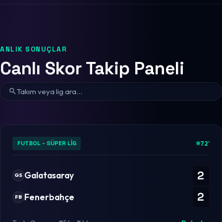
ANLIK SONUÇLAR
Canlı Skor Takip Paneli
FUTBOL - SÜPER LIG
72'
3
Galatasaray
GS
2
Fenerbahçe
FB