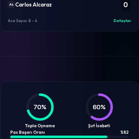
0
Carlos Alcaraz
AL
Ace Sayısı: 8 - 4
Detaylar
70%
60%
Topla Oynama
Şut İsabeti
Pas Başarı Oranı
%82