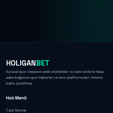
öncelikli konudur.
Sistemimiz global veri sağlayıcıları ile entegre
çalışmaktadır. Sahadaki gelişmeler (gol, kırmızı kart,
basket sayıları vb.) ortalama 1-2 saniye gecikmeyle anlık
olarak ekranınıza yansıtılır.
HOLIGAN
BET
Küresel spor olaylarını anlık istatistikler ve canlı verilerle takip
eden bağımsız spor haberleri ve skor platformudur. Sitemiz
bahis oynatmaz.
Hızlı Menü
Canlı Skorlar