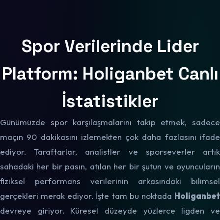
Spor Verilerinde Lider
Platform: Holiganbet Canlı
İstatistikler
Günümüzde spor karşılaşmalarını takip etmek, sadece
maçın 90 dakikasını izlemekten çok daha fazlasını ifade
ediyor. Taraftarlar, analistler ve sporseverler artık
sahadaki her bir pasın, atılan her bir şutun ve oyuncuların
fiziksel performans verilerinin arkasındaki bilimsel
gerçekleri merak ediyor. İşte tam bu noktada
Holiganbet
devreye giriyor. Küresel düzeyde yüzlerce ligden ve