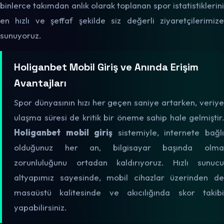
binlerce takımdan anlık olarak toplanan spor istatistiklerini
en hızlı ve şeffaf şekilde siz değerli ziyaretçilerimize
sunuyoruz.
Holiganbet Mobil Giriş ve Anında Erişim
Avantajları
Spor dünyasının hızı her geçen saniye artarken, veriye
ulaşma süresi de kritik bir öneme sahip hale gelmiştir.
Holiganbet mobil giriş
sistemiyle, internete bağl
olduğunuz her an, bilgisayar başında olma
zorunluluğunu ortadan kaldırıyoruz. Hızlı sunucu
altyapımız sayesinde, mobil cihazlar üzerinden de
masaüstü kalitesinde ve akıcılığında skor takibi
yapabilirsiniz.