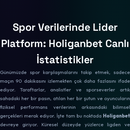
Spor Verilerinde Lider
Platform: Holiganbet Canlı
İstatistikler
Günümüzde spor karşılaşmalarını takip etmek, sadece
maçın 90 dakikasını izlemekten çok daha fazlasını ifade
ediyor. Taraftarlar, analistler ve sporseverler artık
sahadaki her bir pasın, atılan her bir şutun ve oyuncuların
fiziksel performans verilerinin arkasındaki bilimsel
gerçekleri merak ediyor. İşte tam bu noktada
Holiganbet
devreye giriyor. Küresel düzeyde yüzlerce ligden ve