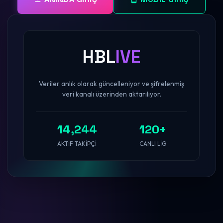
HBL
IVE
Veriler anlık olarak güncelleniyor ve şifrelenmiş
veri kanalı üzerinden aktarılıyor.
14,243
120+
AKTIF TAKIPÇI
CANLI LIG