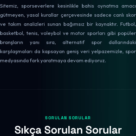
Sitemiz, sporseverlere kesinlikle bahis oynatma amacı
gütmeyen, yasal kurallar çerçevesinde sadece canlı skor
ve takım analizleri sunan bağımsız bir kaynaktır. Futbol,
basketbol, tenis, voleybol ve motor sporları gibi popüler
branşların yanı sıra, alternatif spor dallarındaki
karşılaşmaları da kapsayan geniş veri yelpazemizle, spor
medyasında fark yaratmaya devam ediyoruz.
SORULAN SORULAR
Sıkça Sorulan Sorular