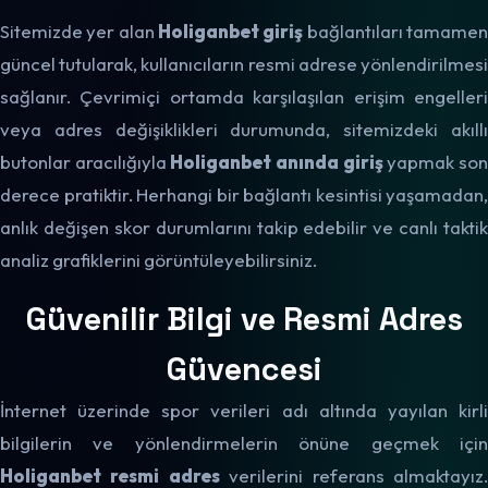
Sitemizde yer alan
Holiganbet giriş
bağlantıları tamame
güncel tutularak, kullanıcıların resmi adrese yönlendirilmesi
sağlanır. Çevrimiçi ortamda karşılaşılan erişim engelleri
veya adres değişiklikleri durumunda, sitemizdeki akıllı
butonlar aracılığıyla
Holiganbet anında giriş
yapmak so
derece pratiktir. Herhangi bir bağlantı kesintisi yaşamadan,
anlık değişen skor durumlarını takip edebilir ve canlı taktik
analiz grafiklerini görüntüleyebilirsiniz.
Güvenilir Bilgi ve Resmi Adres
Güvencesi
İnternet üzerinde spor verileri adı altında yayılan kirli
bilgilerin ve yönlendirmelerin önüne geçmek için
Holiganbet resmi adres
verilerini referans almaktayız