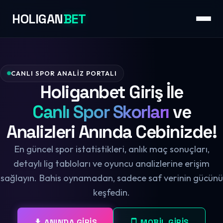
HOLIGAN
BET
CANLI SPOR ANALIZ PORTALI
Holiganbet Giriş İle
Canlı Spor Skorları
ve
Analizleri Anında Cebinizde!
En güncel spor istatistikleri, anlık maç sonuçları,
detaylı lig tabloları ve oyuncu analizlerine erişim
sağlayın. Bahis oynamadan, sadece saf verinin gücünü
keşfedin.
ANINDA GIRIŞ
MOBIL GIRIŞ