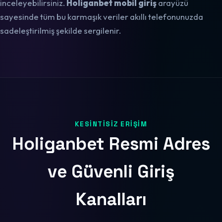
inceleyebilirsiniz.
Holiganbet mobil giriş
arayüzü
sayesinde tüm bu karmaşık veriler akıllı telefonunuzda
sadeleştirilmiş şekilde sergilenir.
KESINTISIZ ERIŞIM
Holiganbet Resmi Adres
ve Güvenli Giriş
Kanalları