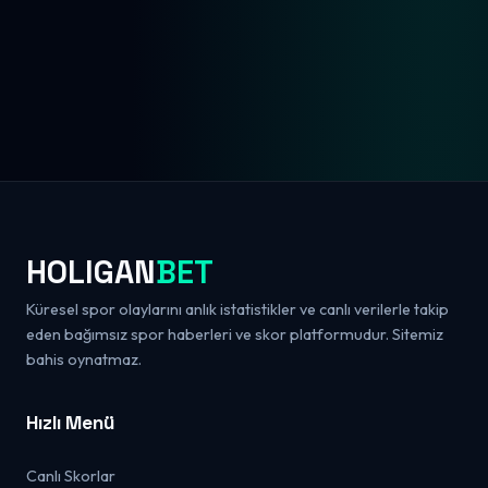
öncelikli konudur.
Sistemimiz global veri sağlayıcıları ile entegre
çalışmaktadır. Sahadaki gelişmeler (gol, kırmızı kart,
basket sayıları vb.) ortalama 1-2 saniye gecikmeyle anlık
olarak ekranınıza yansıtılır.
HOLIGAN
BET
Küresel spor olaylarını anlık istatistikler ve canlı verilerle takip
eden bağımsız spor haberleri ve skor platformudur. Sitemiz
bahis oynatmaz.
Hızlı Menü
Canlı Skorlar