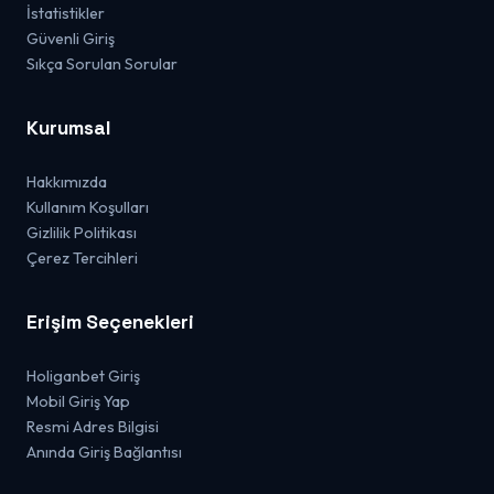
İstatistikler
Güvenli Giriş
Sıkça Sorulan Sorular
Kurumsal
Hakkımızda
Kullanım Koşulları
Gizlilik Politikası
Çerez Tercihleri
Erişim Seçenekleri
Holiganbet Giriş
Mobil Giriş Yap
Resmi Adres Bilgisi
Anında Giriş Bağlantısı