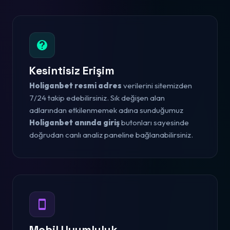
Kesintisiz Erişim
Holiganbet resmi adres
verilerini sitemizden
7/24 takip edebilirsiniz. Sık değişen alan
adlarından etkilenmemek adına sunduğumuz
Holiganbet anında giriş
butonları sayesinde
doğrudan canlı analiz paneline bağlanabilirsiniz.
Mobil Uyumluluk