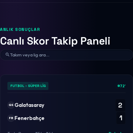
ANLIK SONUÇLAR
Canlı Skor Takip Paneli
FUTBOL - SÜPER LIG
72'
2
Galatasaray
GS
1
Fenerbahçe
FB