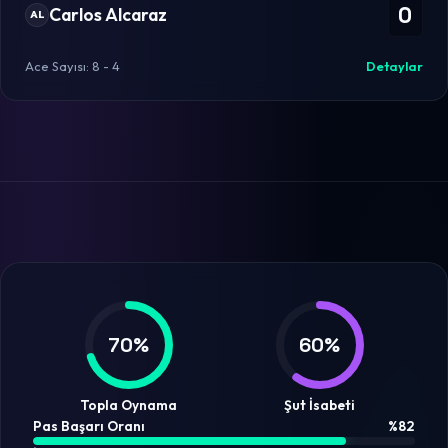
0
Carlos Alcaraz
AL
Ace Sayısı: 8 - 4
Detaylar
41%
61%
Topla Oynama
Şut İsabeti
Pas Başarı Oranı
%86