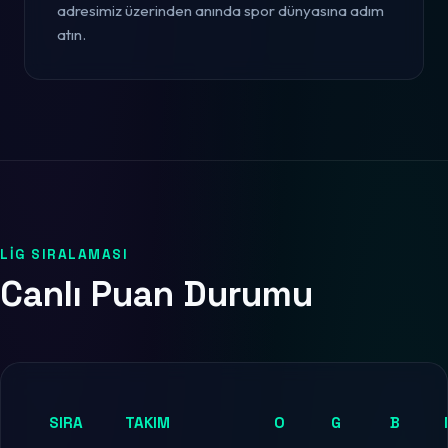
adresimiz üzerinden anında spor dünyasına adım
atın.
LIG SIRALAMASI
Canlı Puan Durumu
SIRA
TAKIM
O
G
B