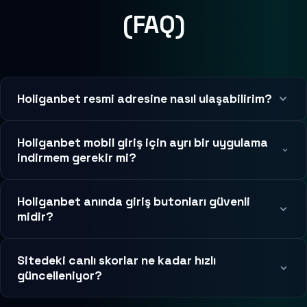
(FAQ)
Holiganbet resmi adresine nasıl ulaşabilirim?
Sitemiz üzerinden her zaman en güncel
Holiganbet
Holiganbet mobil giriş için ayrı bir uygulama
resmi adres
indirmem gerekir mi?
linklerine ulaşabilirsiniz. Bağlantılarımız
düzenli olarak kontrol edilmekte ve kesintisiz erişim
sağlamanız amacıyla güncellenmektedir.
Hayır, ek bir uygulama indirmenize gerek yoktur.
Holiganbet anında giriş butonları güvenli
Holiganbet mobil giriş
midir?
linkimiz tüm popüler mobil
tarayıcılar (Safari, Chrome, Opera vb.) ile %100 uyumlu
çalışacak şekilde optimize edilmiştir.
Evet, sitemizde yer alan
Holiganbet anında giriş
Sitedeki canlı skorlar ne kadar hızlı
bağlantıları SSL sertifikasıyla korunan güvenli sunucular
güncelleniyor?
üzerinden yönlendirilir. Kullanıcı güvenliği sitemiz için en