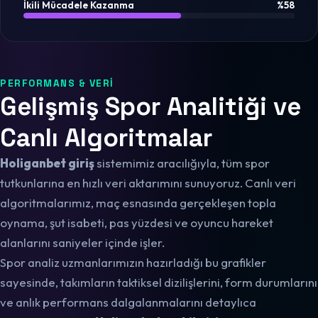
İkili Mücadele Kazanma
%56
PERFORMANS & VERI
Gelişmiş Spor Analitiği ve
Canlı Algoritmalar
Holiganbet giriş
sistemimiz aracılığıyla, tüm spor
tutkunlarına en hızlı veri aktarımını sunuyoruz. Canlı veri
algoritmalarımız, maç esnasında gerçekleşen topla
oynama, şut isabeti, pas yüzdesi ve oyuncu hareket
alanlarını saniyeler içinde işler.
Spor analiz uzmanlarımızın hazırladığı bu grafikler
sayesinde, takımların taktiksel dizilişlerini, form durumlarını
ve anlık performans dalgalanmalarını detaylıca