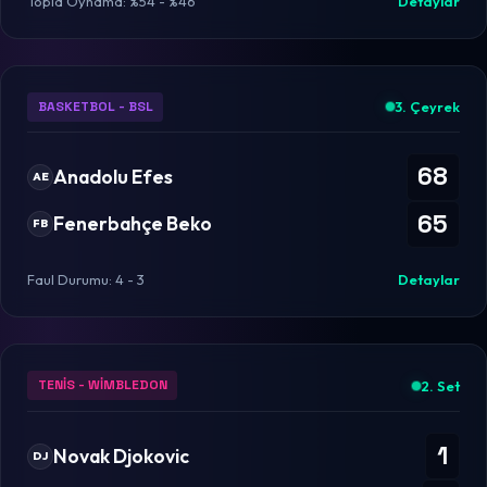
Topla Oynama: %54 - %46
Detaylar
BASKETBOL - BSL
3. Çeyrek
68
Anadolu Efes
AE
68
Fenerbahçe Beko
FB
Faul Durumu: 4 - 3
Detaylar
TENIS - WIMBLEDON
2. Set
1
Novak Djokovic
DJ