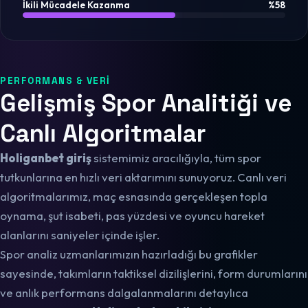
İkili Mücadele Kazanma
%52
PERFORMANS & VERI
Gelişmiş Spor Analitiği ve
Canlı Algoritmalar
Holiganbet giriş
sistemimiz aracılığıyla, tüm spor
tutkunlarına en hızlı veri aktarımını sunuyoruz. Canlı veri
algoritmalarımız, maç esnasında gerçekleşen topla
oynama, şut isabeti, pas yüzdesi ve oyuncu hareket
alanlarını saniyeler içinde işler.
Spor analiz uzmanlarımızın hazırladığı bu grafikler
sayesinde, takımların taktiksel dizilişlerini, form durumlarını
ve anlık performans dalgalanmalarını detaylıca