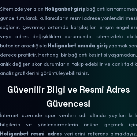
Sitemizde yer alan
Holiganbet giriş
bağlantıları tamame
güncel tutularak, kullanıcıların resmi adrese yönlendirilmesi
sağlanır. Çevrimiçi ortamda karşılaşılan erişim engelleri
veya adres değişiklikleri durumunda, sitemizdeki akıllı
butonlar aracılığıyla
Holiganbet anında giriş
yapmak so
derece pratiktir. Herhangi bir bağlantı kesintisi yaşamadan,
anlık değişen skor durumlarını takip edebilir ve canlı taktik
analiz grafiklerini görüntüleyebilirsiniz.
Güvenilir Bilgi ve Resmi Adres
Güvencesi
İnternet üzerinde spor verileri adı altında yayılan kirli
bilgilerin ve yönlendirmelerin önüne geçmek için
Holiganbet resmi adres
verilerini referans almaktayız