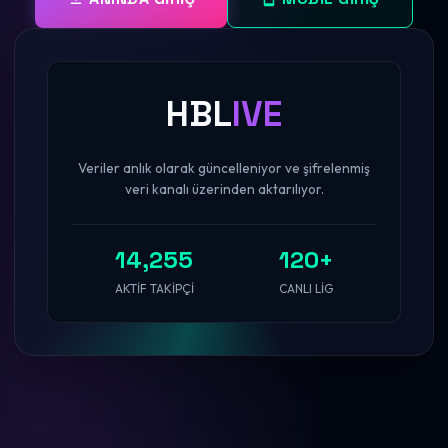
HBL
IVE
Veriler anlık olarak güncelleniyor ve şifrelenmiş
veri kanalı üzerinden aktarılıyor.
14,248
120+
AKTIF TAKIPÇI
CANLI LIG