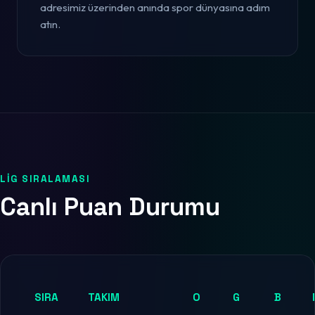
adresimiz üzerinden anında spor dünyasına adım
atın.
LIG SIRALAMASI
Canlı Puan Durumu
SIRA
TAKIM
O
G
B