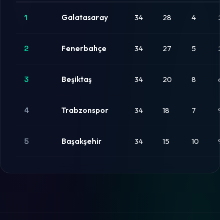
1
Galatasaray
34
28
4
2
Fenerbahçe
34
27
5
3
Beşiktaş
34
20
8
4
Trabzonspor
34
18
7
5
Başakşehir
34
15
10