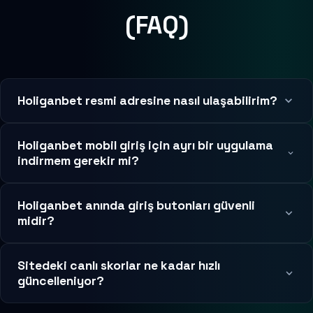
(FAQ)
Holiganbet resmi adresine nasıl ulaşabilirim?
Sitemiz üzerinden her zaman en güncel
Holiganbet
Holiganbet mobil giriş için ayrı bir uygulama
resmi adres
indirmem gerekir mi?
linklerine ulaşabilirsiniz. Bağlantılarımız
düzenli olarak kontrol edilmekte ve kesintisiz erişim
sağlamanız amacıyla güncellenmektedir.
Hayır, ek bir uygulama indirmenize gerek yoktur.
Holiganbet anında giriş butonları güvenli
Holiganbet mobil giriş
midir?
linkimiz tüm popüler mobil
tarayıcılar (Safari, Chrome, Opera vb.) ile %100 uyumlu
çalışacak şekilde optimize edilmiştir.
Evet, sitemizde yer alan
Holiganbet anında giriş
Sitedeki canlı skorlar ne kadar hızlı
bağlantıları SSL sertifikasıyla korunan güvenli sunucular
güncelleniyor?
üzerinden yönlendirilir. Kullanıcı güvenliği sitemiz için en