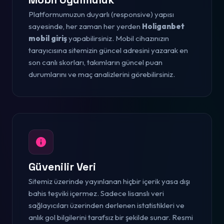
Platformumuzun duyarlı (responsive) yapısı
sayesinde, her zaman her yerden
Holiganbet
mobil giriş
yapabilirsiniz. Mobil cihazınızın
tarayıcısına sitemizin güncel adresini yazarak en
son canlı skorları, takımların güncel puan
durumlarını ve maç analizlerini görebilirsiniz.
Güvenilir Veri
Sitemiz üzerinde yayınlanan hiçbir içerik yasa dışı
bahis teşviki içermez. Sadece lisanslı veri
sağlayıcıları üzerinden derlenen istatistikleri ve
anlık gol bilgilerini tarafsız bir şekilde sunar. Resmi