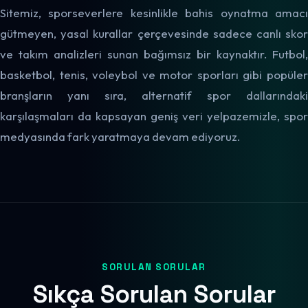
Sitemiz, sporseverlere kesinlikle bahis oynatma amacı
gütmeyen, yasal kurallar çerçevesinde sadece canlı skor
ve takım analizleri sunan bağımsız bir kaynaktır. Futbol,
basketbol, tenis, voleybol ve motor sporları gibi popüler
branşların yanı sıra, alternatif spor dallarındaki
karşılaşmaları da kapsayan geniş veri yelpazemizle, spor
medyasında fark yaratmaya devam ediyoruz.
SORULAN SORULAR
Sıkça Sorulan Sorular