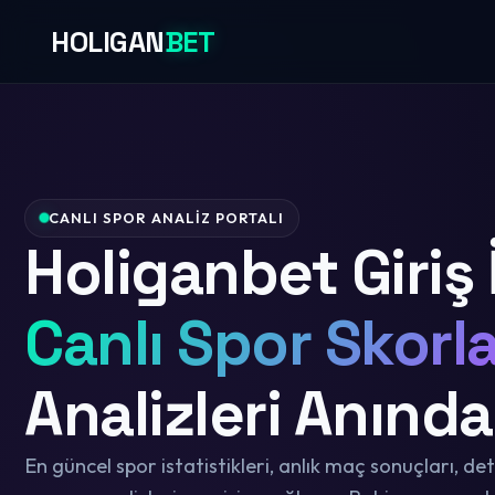
HOLIGAN
BET
CANLI SPOR ANALIZ PORTALI
Holiganbet Giriş 
Canlı Spor Skorla
Analizleri Anınd
En güncel spor istatistikleri, anlık maç sonuçları, deta