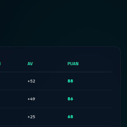
M
AV
PUAN
+52
88
+49
86
+25
68