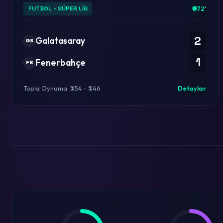
FUTBOL - SÜPER LIG
72'
2
Galatasaray
GS
1
Fenerbahçe
FB
Topla Oynama: %54 - %46
Detaylar