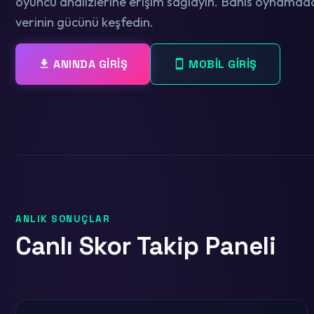
oyuncu analizlerine erişim sağlayın. Bahis oynamad
verinin gücünü keşfedin.
ANINDA GIRIŞ
MOBIL GIRIŞ
ANLIK SONUÇLAR
Canlı Skor Takip Paneli