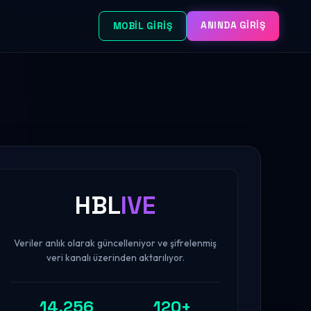
ANINDA GIRIŞ
MOBIL GIRIŞ
HBL
IVE
Veriler anlık olarak güncelleniyor ve şifrelenmiş
veri kanalı üzerinden aktarılıyor.
14,247
120+