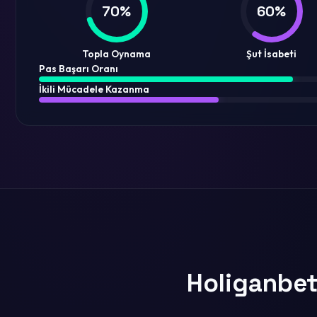
44%
58%
Topla Oynama
Şut İsabeti
Pas Başarı Oranı
İkili Mücadele Kazanma
Holiganbet 