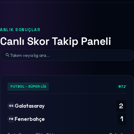
ANLIK SONUÇLAR
Canlı Skor Takip Paneli
FUTBOL - SÜPER LIG
72'
2
Galatasaray
GS
2
Fenerbahçe
FB