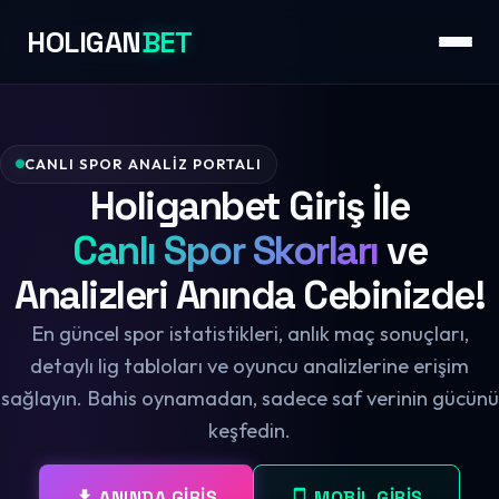
HOLIGAN
BET
CANLI SPOR ANALIZ PORTALI
Holiganbet Giriş İle
Canlı Spor Skorları
ve
Analizleri Anında Cebinizde!
En güncel spor istatistikleri, anlık maç sonuçları,
detaylı lig tabloları ve oyuncu analizlerine erişim
sağlayın. Bahis oynamadan, sadece saf verinin gücünü
keşfedin.
ANINDA GIRIŞ
MOBIL GIRIŞ