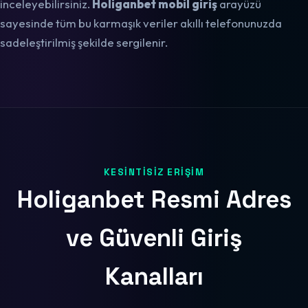
inceleyebilirsiniz.
Holiganbet mobil giriş
arayüzü
sayesinde tüm bu karmaşık veriler akıllı telefonunuzda
sadeleştirilmiş şekilde sergilenir.
KESINTISIZ ERIŞIM
Holiganbet Resmi Adres
ve Güvenli Giriş
Kanalları