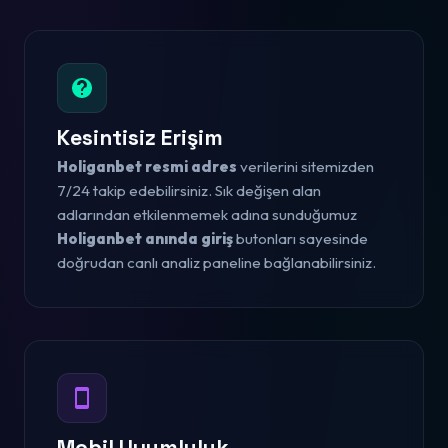
Kesintisiz Erişim
Holiganbet resmi adres
verilerini sitemizden
7/24 takip edebilirsiniz. Sık değişen alan
adlarından etkilenmemek adına sunduğumuz
Holiganbet anında giriş
butonları sayesinde
doğrudan canlı analiz paneline bağlanabilirsiniz.
Mobil Uyumluluk