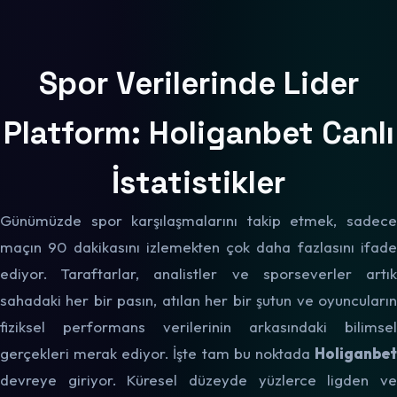
Spor Verilerinde Lider
Platform: Holiganbet Canlı
İstatistikler
Günümüzde spor karşılaşmalarını takip etmek, sadece
maçın 90 dakikasını izlemekten çok daha fazlasını ifade
ediyor. Taraftarlar, analistler ve sporseverler artık
sahadaki her bir pasın, atılan her bir şutun ve oyuncuların
fiziksel performans verilerinin arkasındaki bilimsel
gerçekleri merak ediyor. İşte tam bu noktada
Holiganbet
devreye giriyor. Küresel düzeyde yüzlerce ligden ve