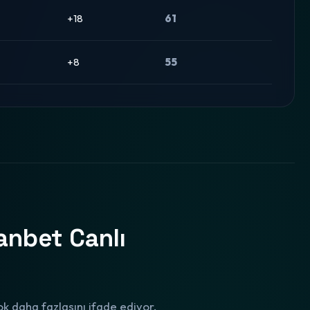
+18
61
+8
55
anbet Canlı
 daha fazlasını ifade ediyor.