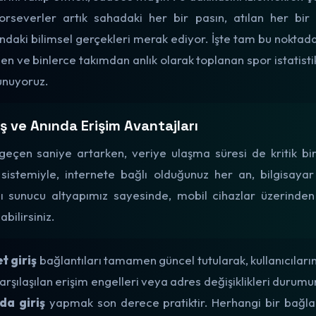
porseverler artık sahadaki her bir pasın, atılan her bir 
ndaki bilimsel gerçekleri merak ediyor. İşte tam bu noktad
n ve binlerce takımdan anlık olarak toplanan spor istatistikle
sunuyoruz.
ş ve Anında Erişim Avantajları
 geçen saniye artarken, veriye ulaşma süresi de kritik bi
sistemiyle, internete bağlı olduğunuz her an, bilgisaya
zlı sunucu altyapımız sayesinde, mobil cihazlar üzerinde
abilirsiniz.
t giriş
bağlantıları tamamen güncel tutularak, kullanıcıları
rşılaşılan erişim engelleri veya adres değişiklikleri durumun
da giriş
yapmak son derece pratiktir. Herhangi bir bağlan