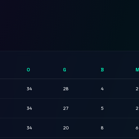
O
G
B
34
28
4
2
34
27
5
2
34
20
8
6