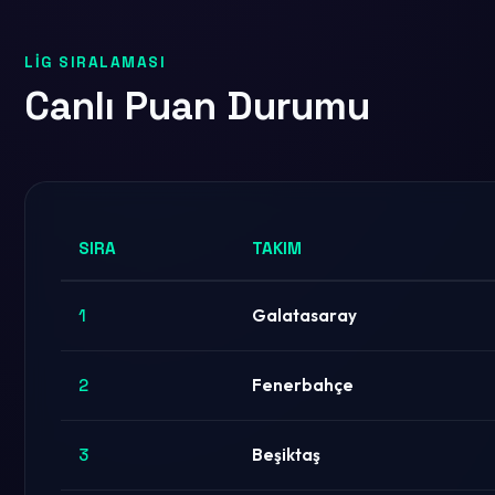
LIG SIRALAMASI
Canlı Puan Durumu
SIRA
TAKIM
1
Galatasaray
2
Fenerbahçe
3
Beşiktaş