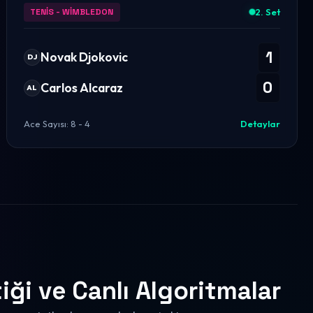
TENIS - WIMBLEDON
2. Set
1
Novak Djokovic
DJ
0
Carlos Alcaraz
AL
Ace Sayısı: 8 - 4
Detaylar
iği ve Canlı Algoritmalar