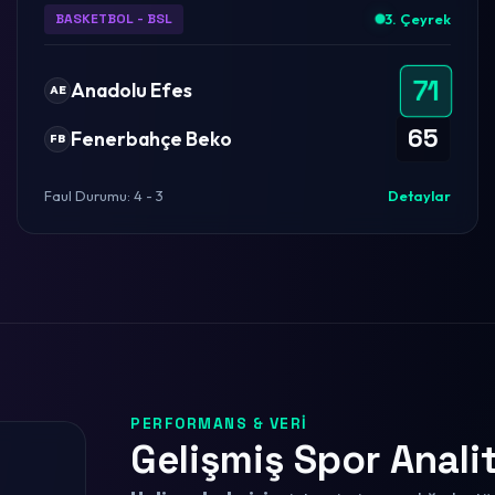
BASKETBOL - BSL
3. Çeyrek
71
Anadolu Efes
AE
68
Fenerbahçe Beko
FB
Faul Durumu: 4 - 3
Detaylar
PERFORMANS & VERI
Gelişmiş Spor Analit