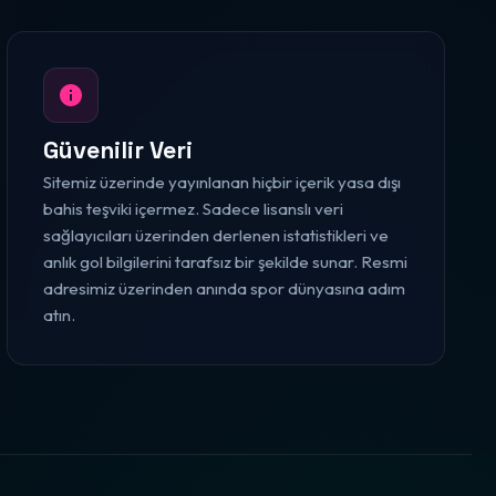
Güvenilir Veri
Sitemiz üzerinde yayınlanan hiçbir içerik yasa dışı
bahis teşviki içermez. Sadece lisanslı veri
sağlayıcıları üzerinden derlenen istatistikleri ve
anlık gol bilgilerini tarafsız bir şekilde sunar. Resmi
adresimiz üzerinden anında spor dünyasına adım
atın.