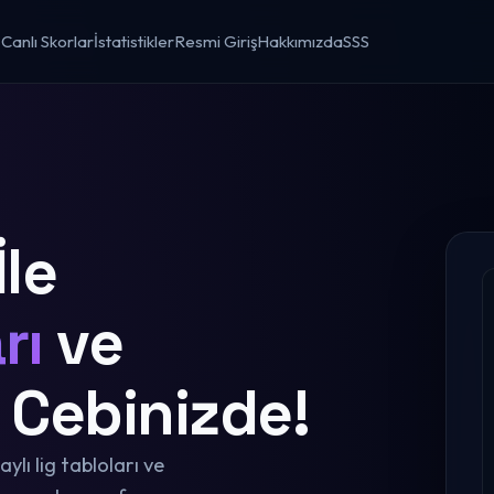
Canlı Skorlar
İstatistikler
Resmi Giriş
Hakkımızda
SSS
İle
rı
ve
a Cebinizde!
ylı lig tabloları ve