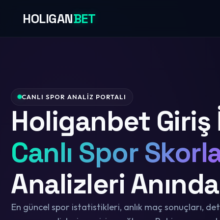
HOLIGAN
BET
CANLI SPOR ANALIZ PORTALI
Holiganbet Giriş 
Canlı Spor Skorla
Analizleri Anınd
En güncel spor istatistikleri, anlık maç sonuçları, deta