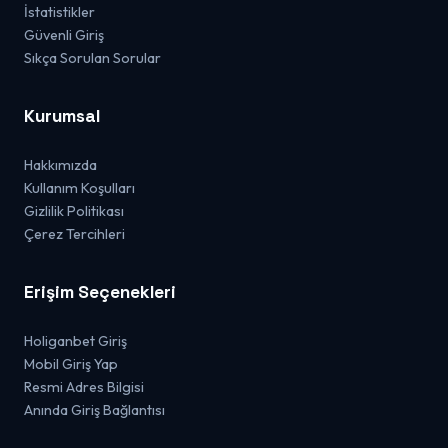
İstatistikler
Güvenli Giriş
Sıkça Sorulan Sorular
Kurumsal
Hakkımızda
Kullanım Koşulları
Gizlilik Politikası
Çerez Tercihleri
Erişim Seçenekleri
Holiganbet Giriş
Mobil Giriş Yap
Resmi Adres Bilgisi
Anında Giriş Bağlantısı