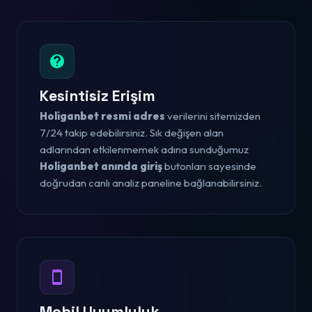
Kesintisiz Erişim
Holiganbet resmi adres
verilerini sitemizden
7/24 takip edebilirsiniz. Sık değişen alan
adlarından etkilenmemek adına sunduğumuz
Holiganbet anında giriş
butonları sayesinde
doğrudan canlı analiz paneline bağlanabilirsiniz.
Mobil Uyumluluk