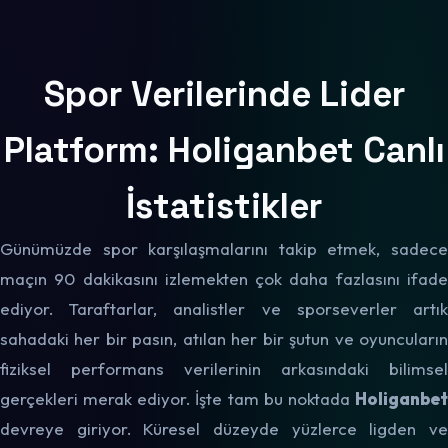
Spor Verilerinde Lider
Platform: Holiganbet Canlı
İstatistikler
Günümüzde spor karşılaşmalarını takip etmek, sadece
maçın 90 dakikasını izlemekten çok daha fazlasını ifade
ediyor. Taraftarlar, analistler ve sporseverler artık
sahadaki her bir pasın, atılan her bir şutun ve oyuncuların
fiziksel performans verilerinin arkasındaki bilimsel
gerçekleri merak ediyor. İşte tam bu noktada
Holiganbet
devreye giriyor. Küresel düzeyde yüzlerce ligden ve