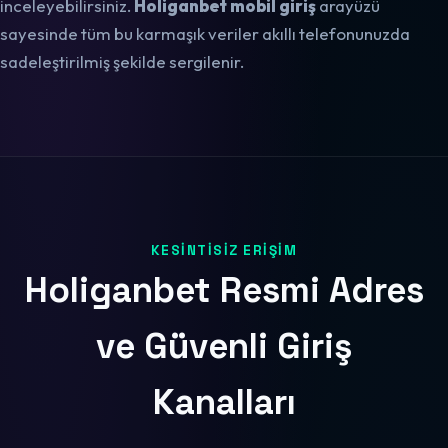
inceleyebilirsiniz.
Holiganbet mobil giriş
arayüzü
sayesinde tüm bu karmaşık veriler akıllı telefonunuzda
sadeleştirilmiş şekilde sergilenir.
KESINTISIZ ERIŞIM
Holiganbet Resmi Adres
ve Güvenli Giriş
Kanalları