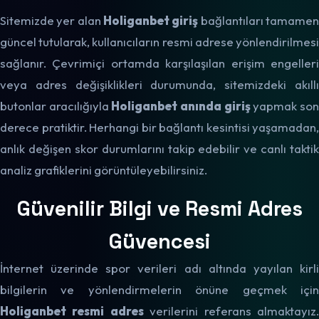
Sitemizde yer alan
Holiganbet giriş
bağlantıları tamame
güncel tutularak, kullanıcıların resmi adrese yönlendirilmesi
sağlanır. Çevrimiçi ortamda karşılaşılan erişim engelleri
veya adres değişiklikleri durumunda, sitemizdeki akıllı
butonlar aracılığıyla
Holiganbet anında giriş
yapmak so
derece pratiktir. Herhangi bir bağlantı kesintisi yaşamadan,
anlık değişen skor durumlarını takip edebilir ve canlı taktik
analiz grafiklerini görüntüleyebilirsiniz.
Güvenilir Bilgi ve Resmi Adres
Güvencesi
İnternet üzerinde spor verileri adı altında yayılan kirli
bilgilerin ve yönlendirmelerin önüne geçmek için
Holiganbet resmi adres
verilerini referans almaktayız