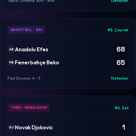
Topla Oynama: %54 - %46
Detaylar
BASKETBOL - BSL
3. Çeyrek
70
Anadolu Efes
AE
65
Fenerbahçe Beko
FB
Faul Durumu: 4 - 3
Detaylar
TENIS - WIMBLEDON
2. Set
1
Novak Djokovic
DJ