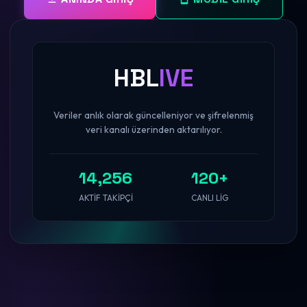
HBL
IVE
Veriler anlık olarak güncelleniyor ve şifrelenmiş
veri kanalı üzerinden aktarılıyor.
14,246
120+
AKTIF TAKIPÇI
CANLI LIG