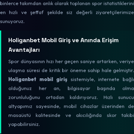
binlerce takımdan anlık olarak toplanan spor istatistiklerini
en hızlı ve şeffaf şekilde siz değerli ziyaretçilerimize
sunuyoruz.
Holiganbet Mobil Giriş ve Anında Erişim
Avantajları
Spor dünyasının hızı her geçen saniye artarken, veriye
ulaşma süresi de kritik bir öneme sahip hale gelmiştir.
Holiganbet mobil giriş
sistemiyle, internete bağl
olduğunuz her an, bilgisayar başında olma
zorunluluğunu ortadan kaldırıyoruz. Hızlı sunucu
altyapımız sayesinde, mobil cihazlar üzerinden de
masaüstü kalitesinde ve akıcılığında skor takibi
yapabilirsiniz.