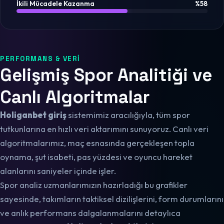
İkili Mücadele Kazanma
%58
PERFORMANS & VERI
Gelişmiş Spor Analitiği ve
Canlı Algoritmalar
Holiganbet giriş
sistemimiz aracılığıyla, tüm spor
tutkunlarına en hızlı veri aktarımını sunuyoruz. Canlı veri
algoritmalarımız, maç esnasında gerçekleşen topla
oynama, şut isabeti, pas yüzdesi ve oyuncu hareket
alanlarını saniyeler içinde işler.
Spor analiz uzmanlarımızın hazırladığı bu grafikler
sayesinde, takımların taktiksel dizilişlerini, form durumlarını
ve anlık performans dalgalanmalarını detaylıca