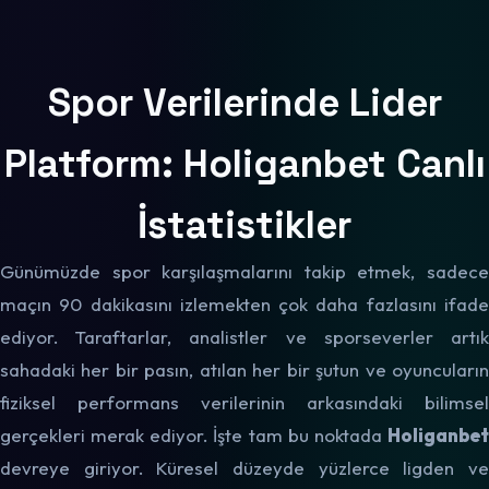
Spor Verilerinde Lider
Platform: Holiganbet Canlı
İstatistikler
Günümüzde spor karşılaşmalarını takip etmek, sadece
maçın 90 dakikasını izlemekten çok daha fazlasını ifade
ediyor. Taraftarlar, analistler ve sporseverler artık
sahadaki her bir pasın, atılan her bir şutun ve oyuncuların
fiziksel performans verilerinin arkasındaki bilimsel
gerçekleri merak ediyor. İşte tam bu noktada
Holiganbet
devreye giriyor. Küresel düzeyde yüzlerce ligden ve