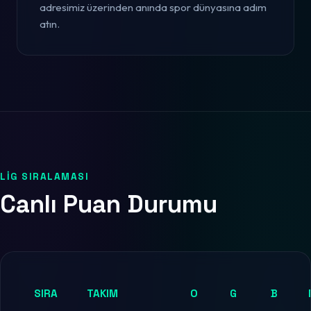
adresimiz üzerinden anında spor dünyasına adım
atın.
LIG SIRALAMASI
Canlı Puan Durumu
SIRA
TAKIM
O
G
B