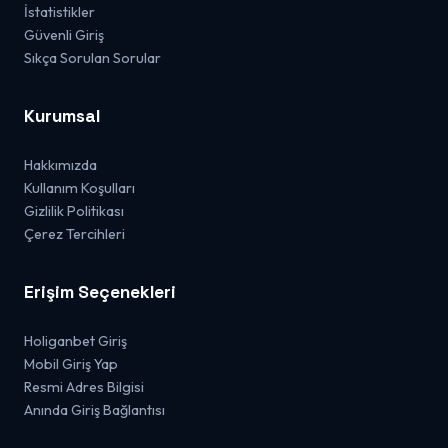
İstatistikler
Güvenli Giriş
Sıkça Sorulan Sorular
Kurumsal
Hakkımızda
Kullanım Koşulları
Gizlilik Politikası
Çerez Tercihleri
Erişim Seçenekleri
Holiganbet Giriş
Mobil Giriş Yap
Resmi Adres Bilgisi
Anında Giriş Bağlantısı