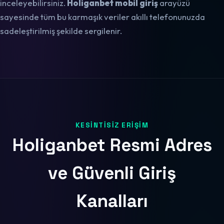
inceleyebilirsiniz.
Holiganbet mobil giriş
arayüzü
sayesinde tüm bu karmaşık veriler akıllı telefonunuzda
sadeleştirilmiş şekilde sergilenir.
KESINTISIZ ERIŞIM
Holiganbet Resmi Adres
ve Güvenli Giriş
Kanalları