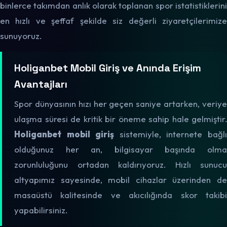
binlerce takımdan anlık olarak toplanan spor istatistiklerini
en hızlı ve şeffaf şekilde siz değerli ziyaretçilerimize
sunuyoruz.
Holiganbet Mobil Giriş ve Anında Erişim
Avantajları
Spor dünyasının hızı her geçen saniye artarken, veriye
ulaşma süresi de kritik bir öneme sahip hale gelmiştir.
Holiganbet mobil giriş
sistemiyle, internete bağl
olduğunuz her an, bilgisayar başında olma
zorunluluğunu ortadan kaldırıyoruz. Hızlı sunucu
altyapımız sayesinde, mobil cihazlar üzerinden de
masaüstü kalitesinde ve akıcılığında skor takibi
yapabilirsiniz.