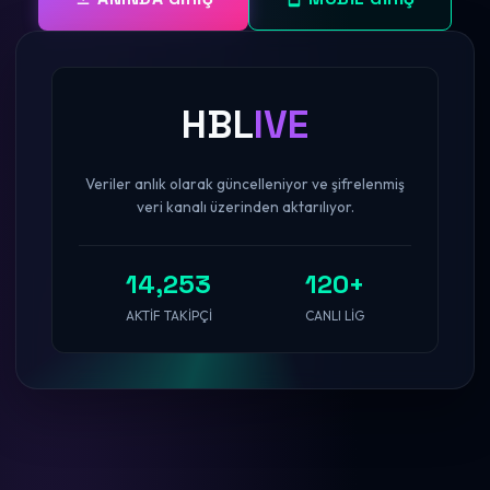
HBL
IVE
Veriler anlık olarak güncelleniyor ve şifrelenmiş
veri kanalı üzerinden aktarılıyor.
14,244
120+
AKTIF TAKIPÇI
CANLI LIG