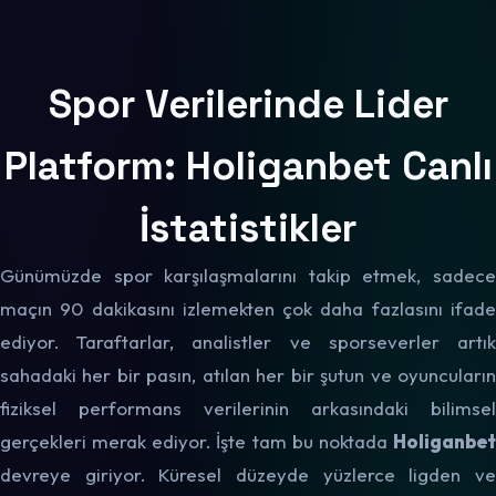
Spor Verilerinde Lider
Platform: Holiganbet Canlı
İstatistikler
Günümüzde spor karşılaşmalarını takip etmek, sadece
maçın 90 dakikasını izlemekten çok daha fazlasını ifade
ediyor. Taraftarlar, analistler ve sporseverler artık
sahadaki her bir pasın, atılan her bir şutun ve oyuncuların
fiziksel performans verilerinin arkasındaki bilimsel
gerçekleri merak ediyor. İşte tam bu noktada
Holiganbet
devreye giriyor. Küresel düzeyde yüzlerce ligden ve