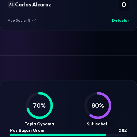
0
Carlos Alcaraz
AL
Ace Sayısı: 8 - 4
Detaylar
70%
60%
Topla Oynama
Şut İsabeti
Pas Başarı Oranı
%82