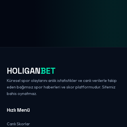
öncelikli konudur.
Sistemimiz global veri sağlayıcıları ile entegre
çalışmaktadır. Sahadaki gelişmeler (gol, kırmızı kart,
basket sayıları vb.) ortalama 1-2 saniye gecikmeyle anlık
olarak ekranınıza yansıtılır.
HOLIGAN
BET
Küresel spor olaylarını anlık istatistikler ve canlı verilerle takip
eden bağımsız spor haberleri ve skor platformudur. Sitemiz
bahis oynatmaz.
Hızlı Menü
Canlı Skorlar