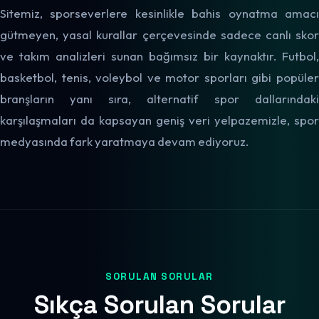
Sitemiz, sporseverlere kesinlikle bahis oynatma amacı
gütmeyen, yasal kurallar çerçevesinde sadece canlı skor
ve takım analizleri sunan bağımsız bir kaynaktır. Futbol,
basketbol, tenis, voleybol ve motor sporları gibi popüler
branşların yanı sıra, alternatif spor dallarındaki
karşılaşmaları da kapsayan geniş veri yelpazemizle, spor
medyasında fark yaratmaya devam ediyoruz.
SORULAN SORULAR
Sıkça Sorulan Sorular